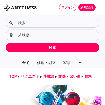
ログイン
新規登録
search
place
検索
more_horiz
全て
修理・組立
家事
TOP
▸
リクエスト
▸
茨城県
▸
趣味・習い事
▸
資格