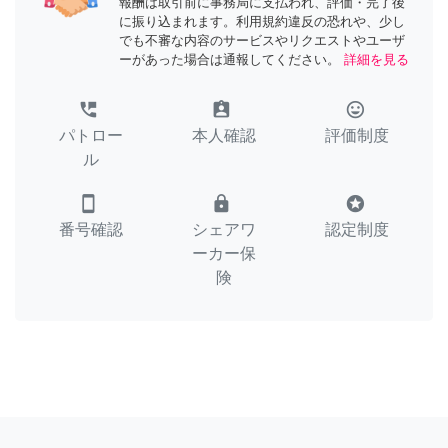
報酬は取引前に事務局に支払われ、評価・完了後
に振り込まれます。利用規約違反の恐れや、少し
でも不審な内容のサービスやリクエストやユーザ
ーがあった場合は通報してください。
詳細を見る
perm_phone_msg
assignment_ind
tag_faces
パトロー
本人確認
評価制度
ル
smartphone
lock
stars
番号確認
シェアワ
認定制度
ーカー保
険