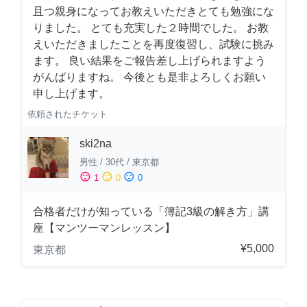
且つ親身になってお教えいただきとても勉強にな
りました。 とても充実した２時間でした。 お教
えいただきましたことを再度復習し、試験に挑み
ます。 良い結果をご報告差し上げられますよう
がんばりますね。 今後とも是非よろしくお願い
申し上げます。
依頼されたチケット
ski2na
男性
/
30代
/
東京都
sentiment_satisfied
sentiment_neutral
sentiment_dissatisfied
1
0
0
合格者だけが知っている「簿記3級の解き方」講
座【マンツーマンレッスン】
¥5,000
東京都