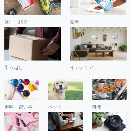
修理・組立
家事
引っ越し
インテリア
趣味・習い事
ペット
料理