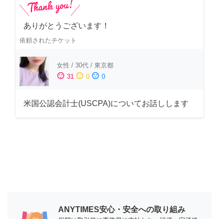
ありがとうございます！
依頼されたチケット
女性
/
30代
/
東京都
sentiment_satisfied
sentiment_neutral
sentiment_dissatisfied
31
0
0
米国公認会計士(USCPA)についてお話しします
ANYTIMES安心・安全への取り組み