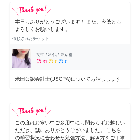
本日もありがとうございます！ また、今後とも
よろしくお願いします。
依頼されたチケット
女性
/
30代
/
東京都
sentiment_satisfied
sentiment_neutral
sentiment_dissatisfied
31
0
0
米国公認会計士(USCPA)についてお話しします
この度はお寒い中ご多用中にも関わらずお越しい
ただき、誠にありがとうございました。 こちら
の学習状況に合わせた勉強方法、解き方をご丁寧