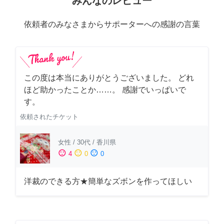
みんなのレビュー
依頼者のみなさまからサポーターへの感謝の言葉
この度は本当にありがとうございました。 どれ
ほど助かったことか……。 感謝でいっぱいで
す。
依頼されたチケット
女性
/
30代
/
香川県
sentiment_satisfied
sentiment_neutral
sentiment_dissatisfied
4
0
0
洋裁のできる方★簡単なズボンを作ってほしい