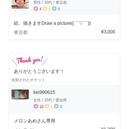
男性
/
30代
/
東京都
sentiment_satisfied
sentiment_neutral
sentiment_dissatisfied
4
0
0
絵、描きますDraw a picture((⌒▽⌒))
¥3,000
東京都
ありがとうございます！
依頼されたチケット
kei990615
女性
/
20代
/
愛知県
sentiment_satisfied
sentiment_neutral
sentiment_dissatisfied
10
1
0
メロンあめさん専用