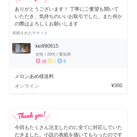
ありがとうございます！ 丁寧にご要望も聞いて
いただき、気持ちのいいお取引でした。また何か
の際はよろしくお願いします
依頼されたチケット
kei990615
女性
/
20代
/
愛知県
sentiment_satisfied
sentiment_neutral
sentiment_dissatisfied
10
1
0
メロンあめ様送料
¥300
オンライン
今回もたくさん注文したのに全てに対応していた
だきました。小説の表紙を描いてもらったのです