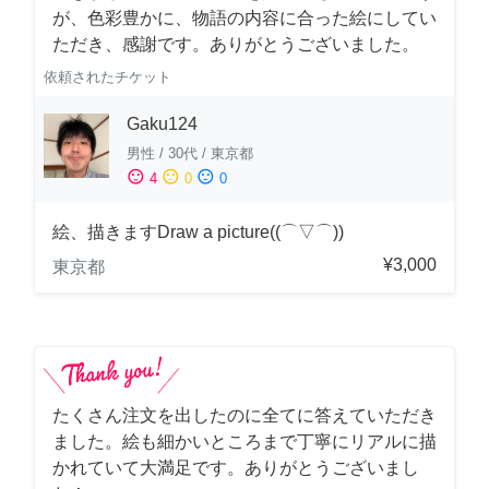
が、色彩豊かに、物語の内容に合った絵にしてい
ただき、感謝です。ありがとうございました。
依頼されたチケット
Gaku124
男性
/
30代
/
東京都
sentiment_satisfied
sentiment_neutral
sentiment_dissatisfied
4
0
0
絵、描きますDraw a picture((⌒▽⌒))
¥3,000
東京都
たくさん注文を出したのに全てに答えていただき
ました。絵も細かいところまで丁寧にリアルに描
かれていて大満足です。ありがとうございまし