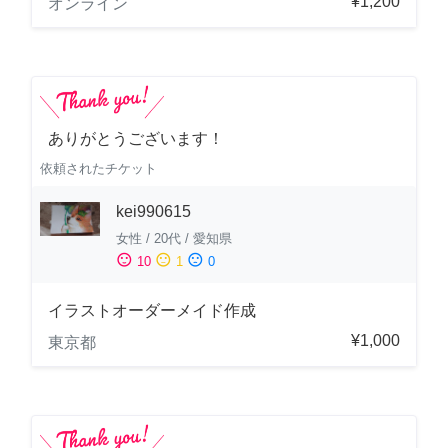
¥1,200
オンライン
ありがとうございます！
依頼されたチケット
kei990615
女性
/
20代
/
愛知県
sentiment_satisfied
sentiment_neutral
sentiment_dissatisfied
10
1
0
イラストオーダーメイド作成
¥1,000
東京都