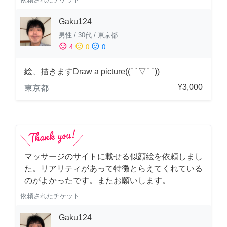
Gaku124
男性
/
30代
/
東京都
sentiment_satisfied
sentiment_neutral
sentiment_dissatisfied
4
0
0
絵、描きますDraw a picture((⌒▽⌒))
¥3,000
東京都
マッサージのサイトに載せる似顔絵を依頼しまし
た。リアリティがあって特徴とらえてくれている
のがよかったです。またお願いします。
依頼されたチケット
Gaku124