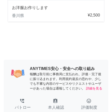
お洋服お作りします
¥2,500
香川県
ANYTIMES安心・安全への取り組み
報酬は取引前に事務局に支払われ、評価・完了後
に振り込まれます。利用規約違反の恐れや、少し
でも不審な内容のサービスやリクエストやユーザ
ーがあった場合は通報してください。
詳細を見る
perm_phone_msg
assignment_ind
tag_faces
パトロー
本人確認
評価制度