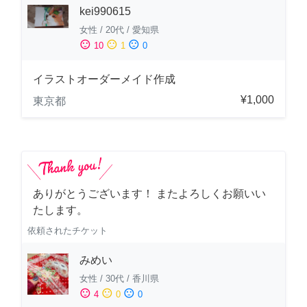
kei990615
女性
/
20代
/
愛知県
sentiment_satisfied
sentiment_neutral
sentiment_dissatisfied
10
1
0
イラストオーダーメイド作成
¥1,000
東京都
ありがとうございます！ またよろしくお願いい
たします。
依頼されたチケット
みめい
女性
/
30代
/
香川県
sentiment_satisfied
sentiment_neutral
sentiment_dissatisfied
4
0
0