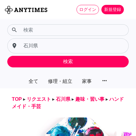
ログイン
新規登録
search
place
検索
more_horiz
全て
修理・組立
家事
TOP
▸
リクエスト
▸
石川県
▸
趣味・習い事
▸
ハンド
メイド・手芸