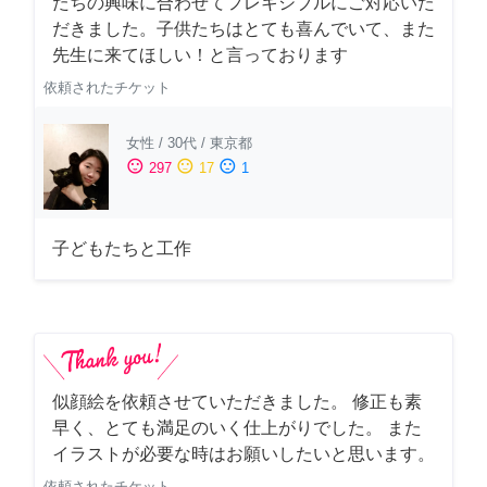
たちの興味に合わせてフレキシブルにご対応いた
だきました。子供たちはとても喜んでいて、また
先生に来てほしい！と言っております
依頼されたチケット
女性
/
30代
/
東京都
sentiment_satisfied
sentiment_neutral
sentiment_dissatisfied
297
17
1
子どもたちと工作
似顔絵を依頼させていただきました。 修正も素
早く、とても満足のいく仕上がりでした。 また
イラストが必要な時はお願いしたいと思います。
依頼されたチケット