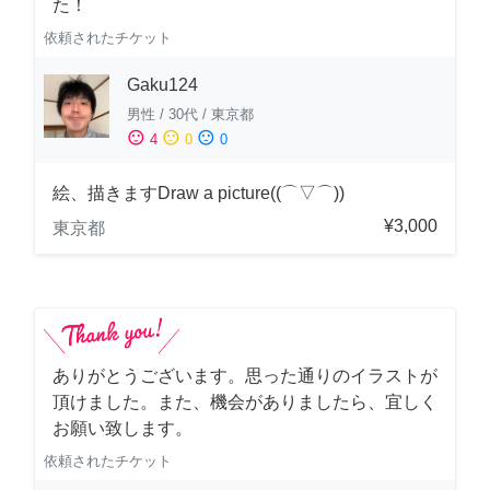
た！
依頼されたチケット
Gaku124
男性
/
30代
/
東京都
sentiment_satisfied
sentiment_neutral
sentiment_dissatisfied
4
0
0
絵、描きますDraw a picture((⌒▽⌒))
¥3,000
東京都
ありがとうございます。思った通りのイラストが
頂けました。また、機会がありましたら、宜しく
お願い致します。
依頼されたチケット