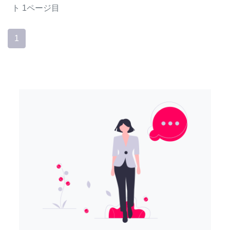
ト
1ページ目
1