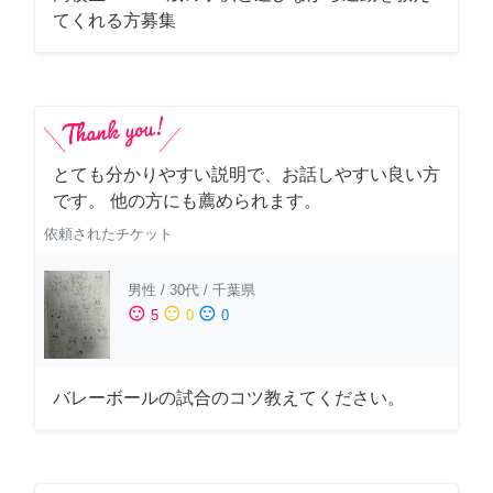
てくれる方募集
とても分かりやすい説明で、お話しやすい良い方
です。 他の方にも薦められます。
依頼されたチケット
男性
/
30代
/
千葉県
sentiment_satisfied
sentiment_neutral
sentiment_dissatisfied
5
0
0
バレーボールの試合のコツ教えてください。