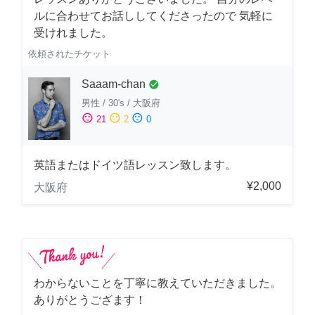
ルに合わせてお話ししてくださったので 気軽に
受けれました。
依頼されたチケット
Saaam-chan
check_circle
男性
/
30's
/
大阪府
sentiment_satisfied
sentiment_neutral
sentiment_dissatisfied
21
2
0
英語またはドイツ語レッスン致します。
¥2,000
大阪府
わからないことを丁寧に教えていただきました。
ありがとうござます！