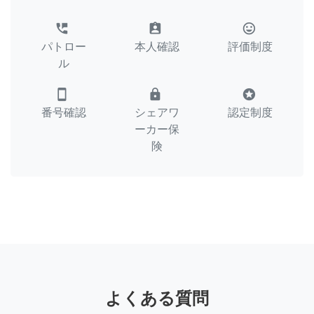
perm_phone_msg
assignment_ind
tag_faces
パトロー
本人確認
評価制度
ル
smartphone
lock
stars
番号確認
シェアワ
認定制度
ーカー保
険
よくある質問