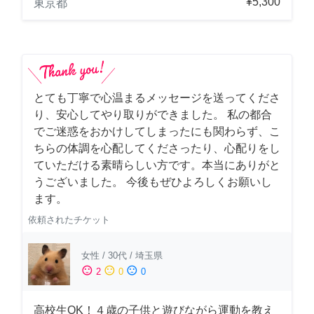
¥5,300
東京都
とても丁寧で心温まるメッセージを送ってくださ
り、安心してやり取りができました。 私の都合
でご迷惑をおかけしてしまったにも関わらず、こ
ちらの体調を心配してくださったり、心配りをし
ていただける素晴らしい方です。本当にありがと
うございました。 今後もぜひよろしくお願いし
ます。
依頼されたチケット
女性
/
30代
/
埼玉県
sentiment_satisfied
sentiment_neutral
sentiment_dissatisfied
2
0
0
高校生OK！４歳の子供と遊びながら運動を教え