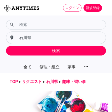
ログイン
新規登録
search
place
検索
more_horiz
全て
修理・組立
家事
TOP
▸
リクエスト
▸
石川県
▸
趣味・習い事