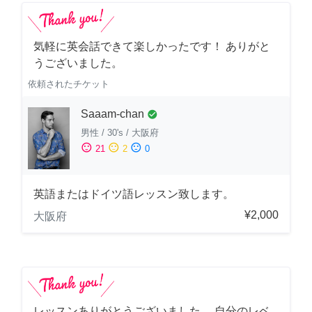
気軽に英会話できて楽しかったです！ ありがと
うございました。
依頼されたチケット
Saaam-chan
check_circle
男性
/
30's
/
大阪府
sentiment_satisfied
sentiment_neutral
sentiment_dissatisfied
21
2
0
英語またはドイツ語レッスン致します。
¥2,000
大阪府
レッスンありがとうございました。 自分のレベ