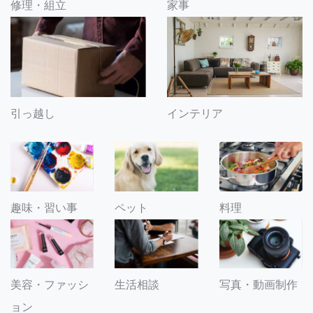
修理・組立
家事
引っ越し
インテリア
趣味・習い事
ペット
料理
美容・ファッシ
生活相談
写真・動画制作
ョン