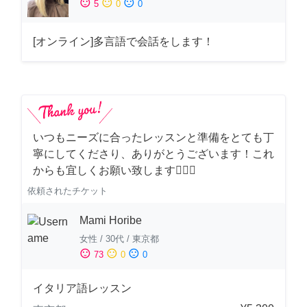
sentiment_satisfied
sentiment_neutral
sentiment_dissatisfied
5
0
0
[オンライン]多言語で会話をします！
いつもニーズに合ったレッスンと準備をとても丁
寧にしてくださり、ありがとうございます！これ
からも宜しくお願い致します🙇‍♀️✨
依頼されたチケット
Mami Horibe
女性
/
30代
/
東京都
sentiment_satisfied
sentiment_neutral
sentiment_dissatisfied
73
0
0
イタリア語レッスン