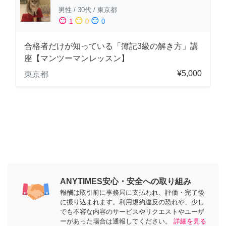
男性
/
30代
/
東京都
sentiment_satisfied
sentiment_neutral
sentiment_dissatisfied
1
0
0
合格者だけが知っている「簿記3級の解き方」講
座【マンツーマンレッスン】
¥5,000
東京都
ANYTIMES安心・安全への取り組み
報酬は取引前に事務局に支払われ、評価・完了後
に振り込まれます。利用規約違反の恐れや、少し
でも不審な内容のサービスやリクエストやユーザ
ーがあった場合は通報してください。
詳細を見る