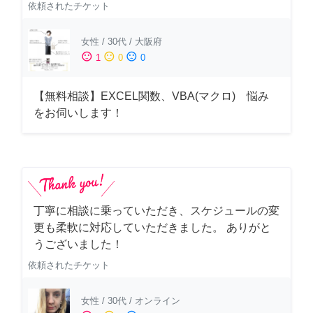
依頼されたチケット
女性
/
30代
/
大阪府
sentiment_satisfied
sentiment_neutral
sentiment_dissatisfied
1
0
0
【無料相談】EXCEL関数、VBA(マクロ) 悩み
をお伺いします！
丁寧に相談に乗っていただき、スケジュールの変
更も柔軟に対応していただきました。 ありがと
うございました！
依頼されたチケット
女性
/
30代
/
オンライン