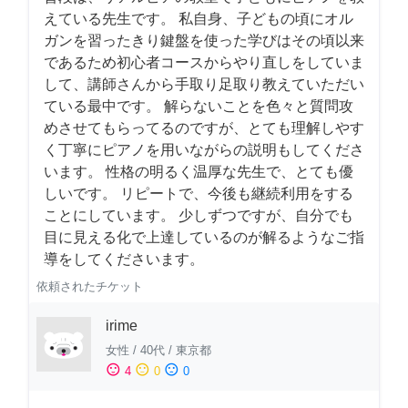
えている先生です。 私自身、子どもの頃にオル
ガンを習ったきり鍵盤を使った学びはその頃以来
であるため初心者コースからやり直しをしていま
して、講師さんから手取り足取り教えていただい
ている最中です。 解らないことを色々と質問攻
めさせてもらってるのですが、とても理解しやす
く丁寧にピアノを用いながらの説明もしてくださ
います。 性格の明るく温厚な先生で、とても優
しいです。 リピートで、今後も継続利用をする
ことにしています。 少しずつですが、自分でも
目に見える化で上達しているのが解るようなご指
導をしてくださいます。
依頼されたチケット
irime
女性
/
40代
/
東京都
sentiment_satisfied
sentiment_neutral
sentiment_dissatisfied
4
0
0