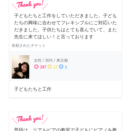
子どもたちと工作をしていただきました。子ども
たちの興味に合わせてフレキシブルにご対応いた
だきました。子供たちはとても喜んでいて、また
先生に来てほしい！と言っております
依頼されたチケット
女性
/
30代
/
東京都
sentiment_satisfied
sentiment_neutral
sentiment_dissatisfied
297
17
1
子どもたちと工作
普段は、リアルピアの教室で子どもにピアノを教