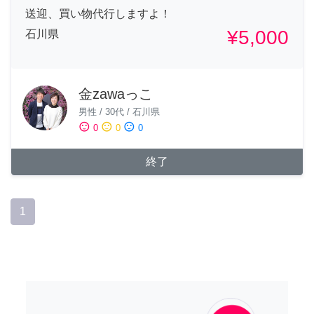
送迎、買い物代行しますよ！
¥5,000
石川県
金zawaっこ
男性
/
30代
/
石川県
sentiment_satisfied
sentiment_neutral
sentiment_dissatisfied
0
0
0
終了
1