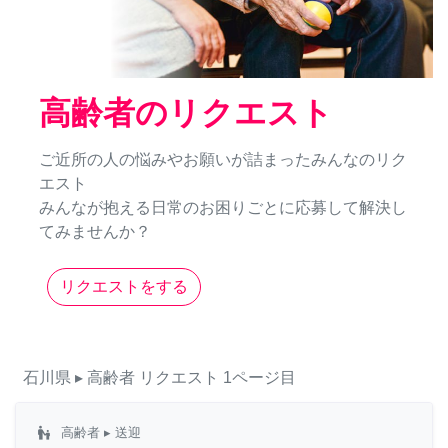
高齢者のリクエスト
ご近所の人の悩みやお願いが詰まったみんなのリク
エスト
みんなが抱える日常のお困りごとに応募して解決し
てみませんか？
リクエストをする
石川県
▸ 高齢者
リクエスト
1ページ目
escalator_warning
高齢者
▸ 送迎