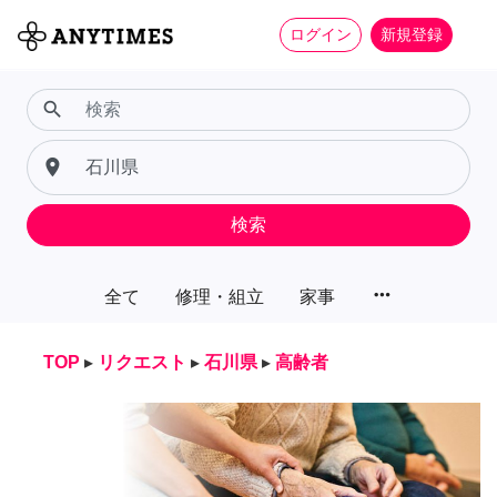
ログイン
新規登録
search
place
検索
more_horiz
全て
修理・組立
家事
TOP
▸
リクエスト
▸
石川県
▸
高齢者