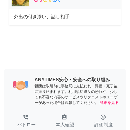
3
0
0
外出の付き添い、話し相手
ANYTIMES安心・安全への取り組み
報酬は取引前に事務局に支払われ、評価・完了後
に振り込まれます。利用規約違反の恐れや、少し
でも不審な内容のサービスやリクエストやユーザ
ーがあった場合は通報してください。
詳細を見る
perm_phone_msg
assignment_ind
tag_faces
パトロー
本人確認
評価制度