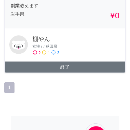
副業教えます
¥0
岩手県
棚やん
女性
/
/
秋田県
sentiment_satisfied
sentiment_neutral
sentiment_dissatisfied
2
1
3
終了
1