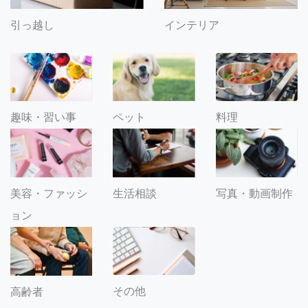
引っ越し
インテリア
趣味・習い事
ペット
料理
美容・ファッシ
生活相談
写真・動画制作
ョン
その他
高齢者