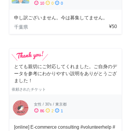
sentiment_satisfied
sentiment_neutral
sentiment_dissatisfied
10
0
0
申し訳ございません。今は募集してません。
¥50
千葉県
とても親切にご対応してくれました。ご自身のデ
ータを参考にわかりやすい説明をありがとうござ
ました！
依頼されたチケット
女性
/
30's
/
東京都
sentiment_satisfied
sentiment_neutral
sentiment_dissatisfied
86
2
1
[online] E-commerce consulting #volunteerhelp #