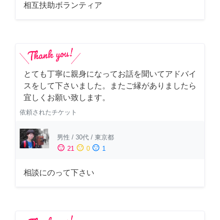
相互扶助ボランティア
とても丁寧に親身になってお話を聞いてアドバイ
スをして下さいました。またご縁がありましたら
宜しくお願い致します。
依頼されたチケット
男性
/
30代
/
東京都
sentiment_satisfied
sentiment_neutral
sentiment_dissatisfied
21
0
1
相談にのって下さい