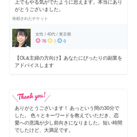
上でもやる気がでたように思えます。本当にあり
がとうございました。
依頼されたチケット
女性
/
40代
/
東京都
sentiment_satisfied
sentiment_neutral
sentiment_dissatisfied
76
3
0
【OL&主婦の方向け】あなたにぴったりの副業を
アドバイスします
ありがとうございます！ あっという間の30分で
した。 色々とキーワードを教えていただき、恋
愛への意識が少し前向きになりました。短い時間
でしたけど、大満足です。