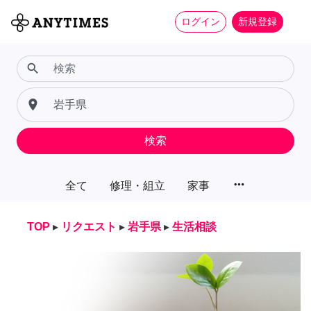
ログイン
新規登録
search
place
検索
more_horiz
全て
修理・組立
家事
TOP
▸
リクエスト
▸
岩手県
▸
生活相談