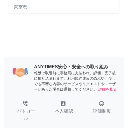
東京都
ANYTIMES安心・安全への取り組み
報酬は取引前に事務局に支払われ、評価・完了後
に振り込まれます。利用規約違反の恐れや、少し
でも不審な内容のサービスやリクエストやユーザ
ーがあった場合は通報してください。
詳細を見る
perm_phone_msg
assignment_ind
tag_faces
パトロー
本人確認
評価制度
ル