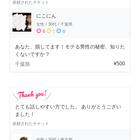
依頼されたチケット
にこにん
女性
/
30代
/
千葉県
sentiment_satisfied
sentiment_neutral
sentiment_dissatisfied
5
0
0
あなた、損してます！モテる男性の秘密、知りた
くないですか？
¥500
千葉県
とても話しやすい方でした。 ありがとうござい
ました！
依頼されたチケット
女性
/
30代
/
東京都