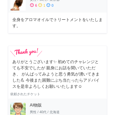
sentiment_satisfied
sentiment_neutral
sentiment_dissatisfied
6
1
0
全身をアロマオイルでトリートメントをいたしま
す。
ありがとうございます✨ 初めてのチャレンジと
ても不安でしたが 親身にお話を聞いていただ
き、 がんばってみようと思う勇気が湧いてきま
した💪 今後また困難にぶち当たったらアドバイ
スを是非よろしくお願いいたします☺️
依頼されたチケット
AI物販
男性
/
40代
/
北海道