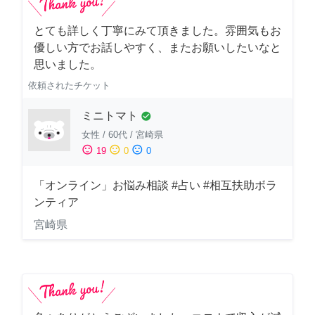
とても詳しく丁寧にみて頂きました。雰囲気もお
優しい方でお話しやすく、またお願いしたいなと
思いました。
依頼されたチケット
ミニトマト
check_circle
女性
/
60代
/
宮崎県
sentiment_satisfied
sentiment_neutral
sentiment_dissatisfied
19
0
0
「オンライン」お悩み相談 #占い #相互扶助ボラ
ンティア
宮崎県