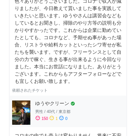
色々ありがとうございました。コロナで収入が減
りましたが、今日教えて貰いました事を実践して
いきたいと思います。ゆうやさんは講習会なども
しているとお聞きし、掃除のやり方等の説明も分
かりやすかったです。これからは企業に勤めてい
たとしても、コロナなど、予期せぬ事があった場
合、リストラや給料カットといったシワ寄せが私
たちを襲います。ですが、フリーランスとして自
分の力で稼ぐ、生きる事が出来るように今回なり
ました。本当にお世話になりました。ありがとう
ございます。これからもアフターフォローなどで
も宜しくお願い致します。
依頼されたチケット
ゆうやクリーン
check_circle
男性
/
40代
/
東京都
sentiment_satisfied
sentiment_neutral
sentiment_dissatisfied
150
1
0
コロナの中でも売上は変わりません。将来に不安