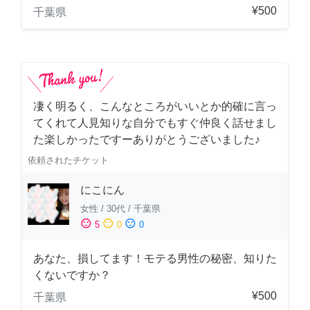
¥500
千葉県
凄く明るく、こんなところがいいとか的確に言っ
てくれて人見知りな自分でもすぐ仲良く話せまし
た楽しかったですーありがとうございました♪
依頼されたチケット
にこにん
女性
/
30代
/
千葉県
sentiment_satisfied
sentiment_neutral
sentiment_dissatisfied
5
0
0
あなた、損してます！モテる男性の秘密、知りた
くないですか？
¥500
千葉県