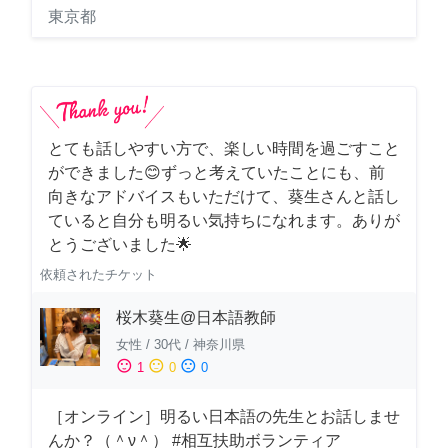
東京都
とても話しやすい方で、楽しい時間を過ごすこと
ができました😊ずっと考えていたことにも、前
向きなアドバイスもいただけて、葵生さんと話し
ていると自分も明るい気持ちになれます。ありが
とうございました🌟
依頼されたチケット
桜木葵生@日本語教師
女性
/
30代
/
神奈川県
sentiment_satisfied
sentiment_neutral
sentiment_dissatisfied
1
0
0
［オンライン］明るい日本語の先生とお話しませ
んか？（＾ν＾） #相互扶助ボランティア