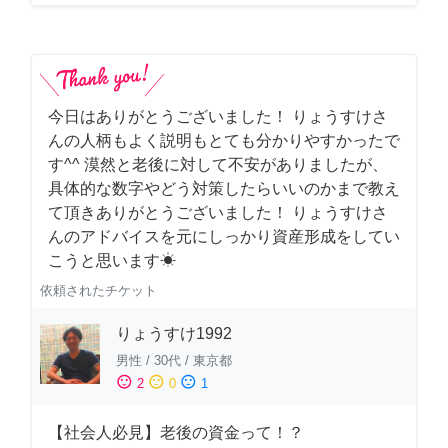
今日はありがとうございました！ りょうすけさ
んの人柄もよく説明もとても分かりやすかったで
す^^ 漠然と老後に対して不安がありましたが、
具体的な数字やどう対策したらいいのかまで教え
て頂きありがとうございました！ りょうすけさ
んのアドバイスを元にしっかり資産形成をしてい
こうと思います☀︎
依頼されたチケット
りょうすけ1992
男性
/
30代
/
東京都
sentiment_satisfied
sentiment_neutral
sentiment_dissatisfied
2
0
1
【社会人必見】老後の資金って！？