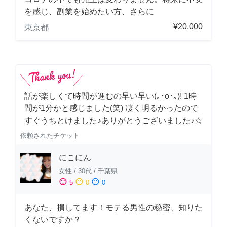
を感じ、副業を始めたい方、さらに
¥20,000
東京都
話が楽しくて時間が進むの早い早い(｡･о･｡)! 1時
間が1分かと感じました(笑) 凄く明るかったので
すぐうちとけました♪ありがとうございました♪☆
依頼されたチケット
にこにん
女性
/
30代
/
千葉県
sentiment_satisfied
sentiment_neutral
sentiment_dissatisfied
5
0
0
あなた、損してます！モテる男性の秘密、知りた
くないですか？