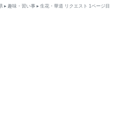
県
▸ 趣味・習い事
▸ 生花・華道
リクエスト
1ページ目