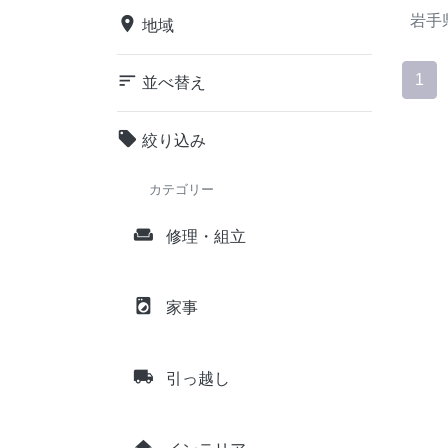
岩手
place
地域
sort
1
並べ替え
local_offer
絞り込み
カテゴリー
weekend
修理・組立
local_laundry_service
家事
local_shipping
引っ越し
home