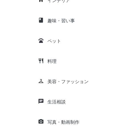
インテリア
class
趣味・習い事
pets
ペット
restaurant
料理
checkroom
美容・ファッション
chat
生活相談
camera_alt
写真・動画制作