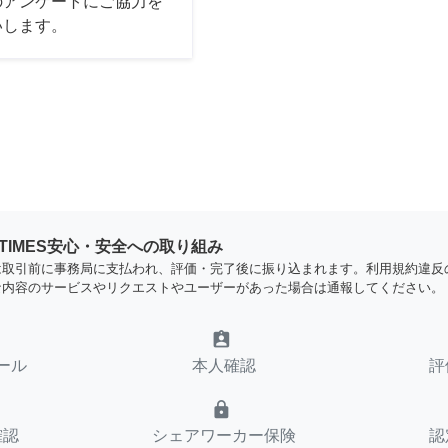
のアンケートにご協力を
いします。
YTIMES安心・安全への取り組み
は取引前に事務局に支払われ、評価・完了後に振り込まれます。利用規約違反
な内容のサービスやリクエストやユーザーがあった場合は通報してください。
assignment_ind
ール
本人確認
評
lock
確認
シェアワーカー保険
認