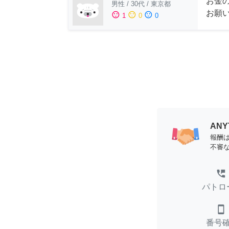
お金
男性
/
30代
/
東京都
お願
sentiment_satisfied
sentiment_neutral
sentiment_dissatisfied
1
0
0
AN
報酬
不審
perm_phone_msg
パトロ
smartphone
番号