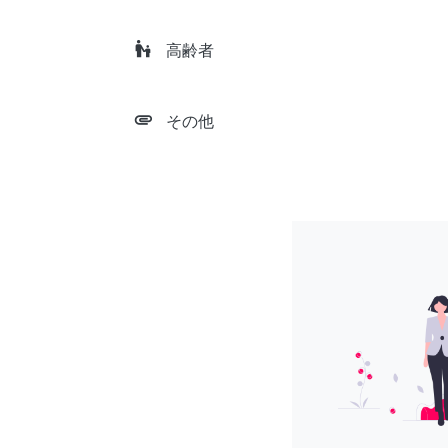
escalator_warning
高齢者
attachment
その他