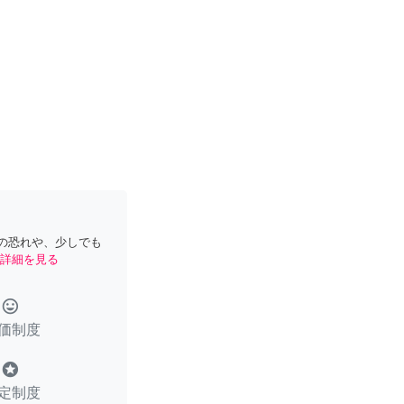
の恐れや、少しでも
詳細を見る
tag_faces
価制度
stars
定制度