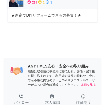
sentiment_satisfied
sentiment_neutral
sentiment_dissatisfied
219
1
3
★新宿でDIYリフォームできる方募集！★
ANYTIMES安心・安全への取り組み
報酬は取引前に事務局に支払われ、評価・完了後
に振り込まれます。利用規約違反の恐れや、少し
でも不審な内容のサービスやリクエストやユーザ
ーがあった場合は通報してください。
詳細を見る
perm_phone_msg
assignment_ind
tag_faces
パトロー
本人確認
評価制度