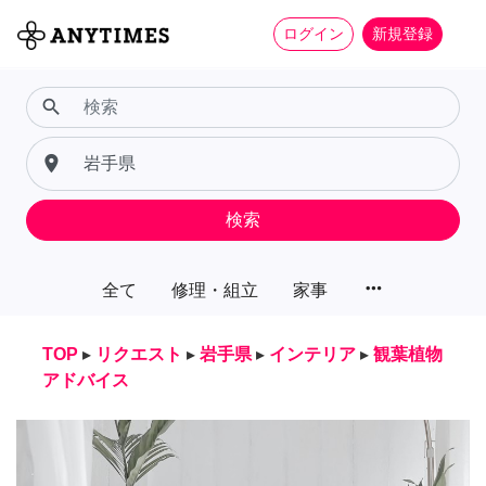
ログイン
新規登録
search
place
検索
more_horiz
全て
修理・組立
家事
TOP
▸
リクエスト
▸
岩手県
▸
インテリア
▸
観葉植物
アドバイス