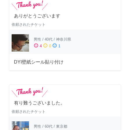
ありがとうございます
依頼されたチケット
男性
/
40代
/
神奈川県
sentiment_satisfied
sentiment_neutral
sentiment_dissatisfied
4
0
1
DYI壁紙シール貼り付け
有り難うございました。
依頼されたチケット
男性
/
60代
/
東京都