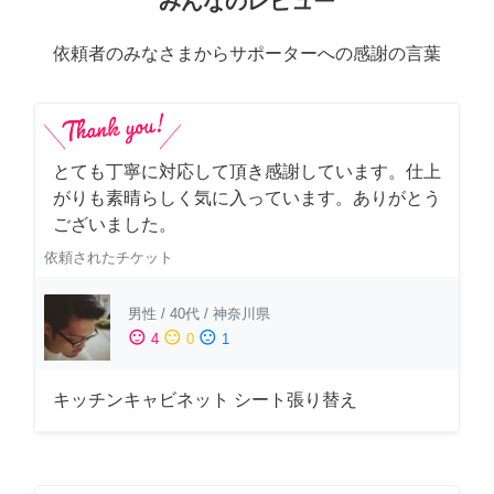
みんなのレビュー
依頼者のみなさまからサポーターへの感謝の言葉
とても丁寧に対応して頂き感謝しています。仕上
がりも素晴らしく気に入っています。ありがとう
ございました。
依頼されたチケット
男性
/
40代
/
神奈川県
sentiment_satisfied
sentiment_neutral
sentiment_dissatisfied
4
0
1
キッチンキャビネット シート張り替え