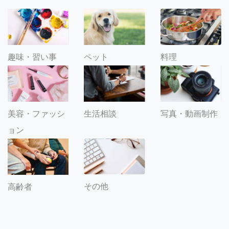
趣味・習い事
ペット
料理
美容・ファッシ
生活相談
写真・動画制作
ョン
その他
高齢者