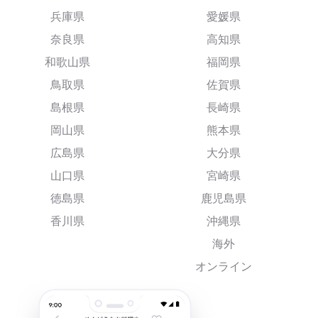
兵庫県
愛媛県
奈良県
高知県
和歌山県
福岡県
鳥取県
佐賀県
島根県
長崎県
岡山県
熊本県
広島県
大分県
山口県
宮崎県
徳島県
鹿児島県
香川県
沖縄県
海外
オンライン