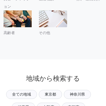
ョン
その他
高齢者
地域から検索する
全ての地域
東京都
神奈川県