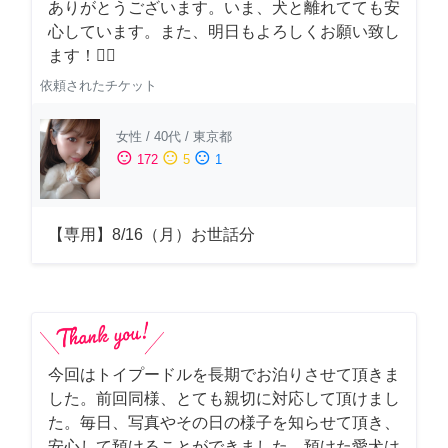
ありがとうございます。いま、犬と離れてても安
心しています。また、明日もよろしくお願い致し
ます！🙇‍♂️
依頼されたチケット
女性
/
40代
/
東京都
sentiment_satisfied
sentiment_neutral
sentiment_dissatisfied
172
5
1
【専用】8/16（月）お世話分
今回はトイプードルを長期でお泊りさせて頂きま
した。前回同様、とても親切に対応して頂けまし
た。毎日、写真やその日の様子を知らせて頂き、
安心して預けることができました。預けた愛犬は