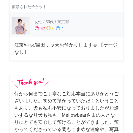
依頼されたチケット
女性
/
30代
/
東京都
sentiment_satisfied
sentiment_neutral
sentiment_dissatisfied
42
0
1
江東/中央/墨田…☺︎犬お預かりします☺︎ 【ケージ
なし】
何から何までご丁寧なご対応本当にありがとうご
ざいました。初めて預かっていただくということ
もあり、犬も私も不安になっておりましたがお逢
いするなり犬も私も、Mellowbearさまの人とな
りにとても安心して預けることができました。預
かってくださっている間もこまめな連絡や、写真