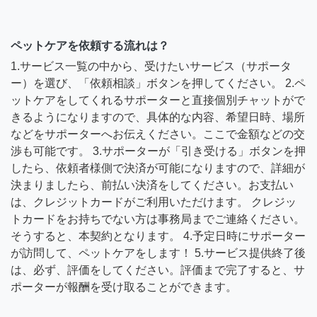
ペットケアを依頼する流れは？
1.サービス一覧の中から、受けたいサービス（サポータ
ー）を選び、「依頼相談」ボタンを押してください。 2.ペ
ットケアをしてくれるサポーターと直接個別チャットがで
きるようになりますので、具体的な内容、希望日時、場所
などをサポーターへお伝えください。ここで金額などの交
渉も可能です。 3.サポーターが「引き受ける」ボタンを押
したら、依頼者様側で決済が可能になりますので、詳細が
決まりましたら、前払い決済をしてください。お支払い
は、クレジットカードがご利用いただけます。 クレジッ
トカードをお持ちでない方は事務局までご連絡ください。
そうすると、本契約となります。 4.予定日時にサポーター
が訪問して、ペットケアをします！ 5.サービス提供終了後
は、必ず、評価をしてください。評価まで完了すると、サ
ポーターが報酬を受け取ることができます。