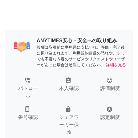
ANYTIMES安心・安全への取り組み
報酬は取引前に事務局に支払われ、評価・完了後
に振り込まれます。利用規約違反の恐れや、少し
でも不審な内容のサービスやリクエストやユーザ
ーがあった場合は通報してください。
詳細を見る
perm_phone_msg
assignment_ind
tag_faces
パトロー
本人確認
評価制度
ル
smartphone
lock
stars
番号確認
シェアワ
認定制度
ーカー保
険