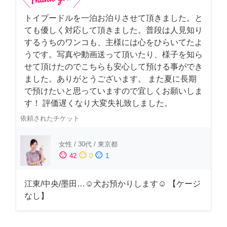
トイプードルを一泊お泊りさせて頂きました。と
ても優しく対応して頂きました。普段は人見知り
するうちのワンコも、主様には心をひらいてたよ
うです。写真や動画送って頂いたり、様子を知ら
せて頂けたのでこちらも安心して預ける事ができ
ました。ありがとうございます。 また夏に長期
で預けたいと思っていますので宜しくお願いしま
す！ 評価遅くなり大変失礼致しました。
依頼されたチケット
女性
/
30代
/
東京都
sentiment_satisfied
sentiment_neutral
sentiment_dissatisfied
42
0
1
江東/中央/墨田…☺︎犬お預かりします☺︎ 【ケージ
なし】