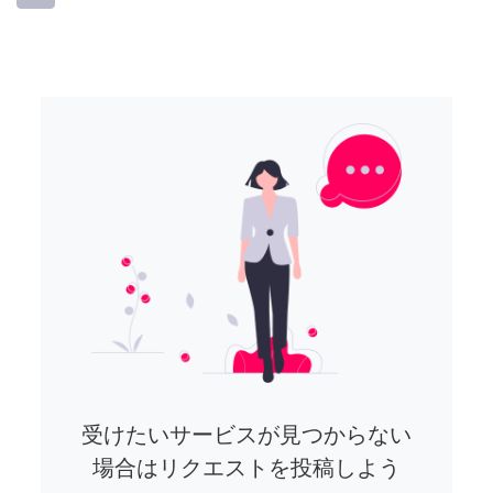
受けたいサービスが見つからない
場合はリクエストを投稿しよう