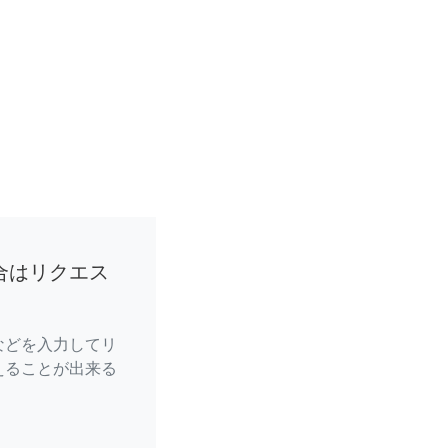
合はリクエス
などを入力してリ
えることが出来る