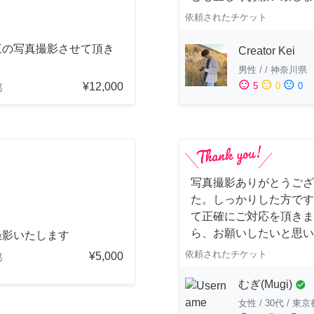
依頼されたチケット
三の写真撮影させて頂き
Creator Kei
。
男性
/
/
神奈川県
sentiment_satisfied
sentiment_neutral
sentiment_dissatisfied
¥12,000
5
0
0
都
写真撮影ありがとうござ
た。しっかりした方です
て正確にご対応を頂きま
ら、お願いしたいと思い
撮影いたします
依頼されたチケット
¥5,000
都
むぎ(Mugi)
check_circle
女性
/
30代
/
東京