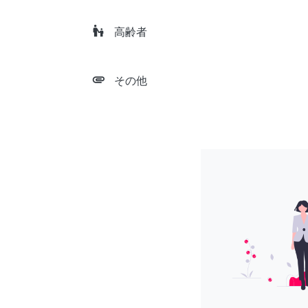
escalator_warning
高齢者
attachment
その他