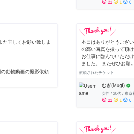
sentiment_satisfied
sentiment_neutral
sentiment_dissatisfied
21
1
0
また宜しくお願い致しま
本日はありがとうござい
の高い写真を撮って頂け
お仕事に臨んでいただけ
ました。 またぜひお願
園の動物動画の撮影依頼
依頼されたチケット
むぎ(Mugi)
check_circle
女性
/
30代
/
東京
sentiment_satisfied
sentiment_neutral
sentiment_dissatisfied
21
1
0