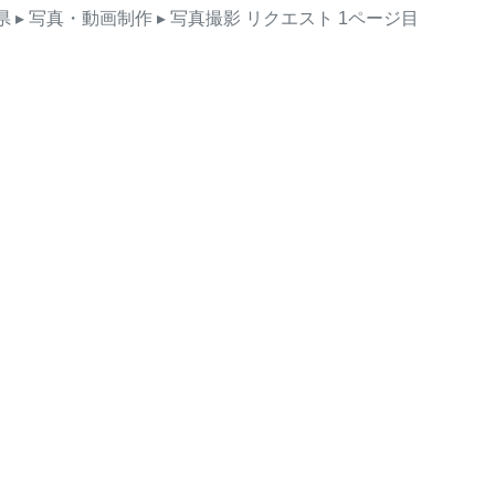
県
▸ 写真・動画制作
▸ 写真撮影
リクエスト
1ページ目