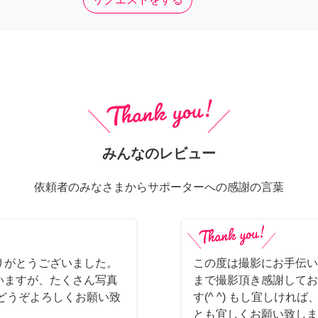
みんなのレビュー
依頼者のみなさまからサポーターへの感謝の言葉
りがとうございました。
この度は撮影にお手伝い
いますが、たくさん写真
まで撮影頂き感謝してお
どうぞよろしくお願い致
す(^ ^) もし宜しけ
とも宜しくお願い致しま