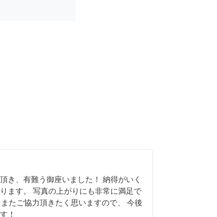
頂き、有難う御座いました！ 納得がいく
ります。 写真の上がりにも非常に満足で
れば、またご協力頂きたく思いますので、 今後
す！