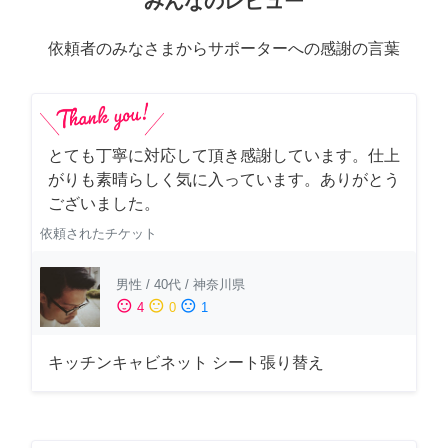
みんなのレビュー
依頼者のみなさまからサポーターへの感謝の言葉
とても丁寧に対応して頂き感謝しています。仕上
がりも素晴らしく気に入っています。ありがとう
ございました。
依頼されたチケット
男性
/
40代
/
神奈川県
sentiment_satisfied
sentiment_neutral
sentiment_dissatisfied
4
0
1
キッチンキャビネット シート張り替え