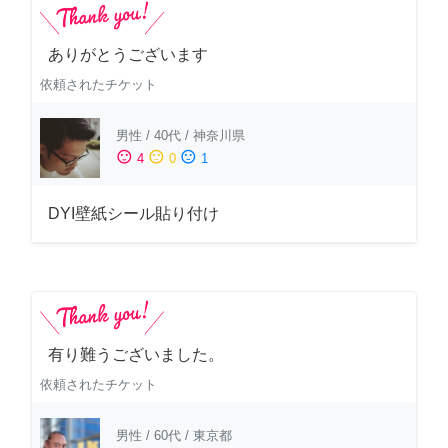
ありがとうございます
依頼されたチケット
男性
/
40代
/
神奈川県
sentiment_satisfied
sentiment_neutral
sentiment_dissatisfied
4
0
1
DYI壁紙シール貼り付け
有り難うございました。
依頼されたチケット
男性
/
60代
/
東京都