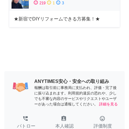
sentiment_satisfied
sentiment_neutral
sentiment_dissatisfied
219
1
3
★新宿でDIYリフォームできる方募集！★
ANYTIMES安心・安全への取り組み
報酬は取引前に事務局に支払われ、評価・完了後
に振り込まれます。利用規約違反の恐れや、少し
でも不審な内容のサービスやリクエストやユーザ
ーがあった場合は通報してください。
詳細を見る
perm_phone_msg
assignment_ind
tag_faces
パトロー
本人確認
評価制度