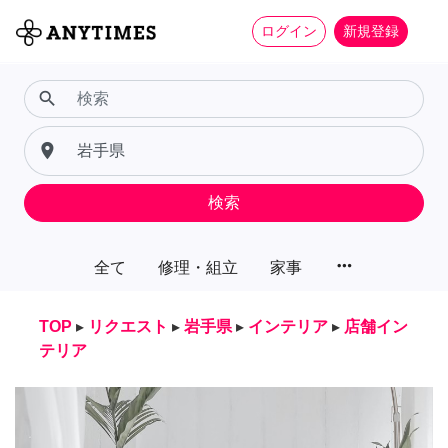
ログイン
新規登録
search
place
検索
more_horiz
全て
修理・組立
家事
TOP
▸
リクエスト
▸
岩手県
▸
インテリア
▸
店舗イン
テリア