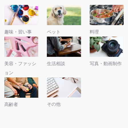
趣味・習い事
ペット
料理
美容・ファッシ
生活相談
写真・動画制作
ョン
その他
高齢者