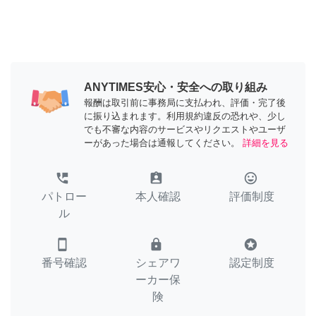
ANYTIMES安心・安全への取り組み
報酬は取引前に事務局に支払われ、評価・完了後
に振り込まれます。利用規約違反の恐れや、少し
でも不審な内容のサービスやリクエストやユーザ
ーがあった場合は通報してください。
詳細を見る
perm_phone_msg
assignment_ind
tag_faces
パトロー
本人確認
評価制度
ル
smartphone
lock
stars
番号確認
シェアワ
認定制度
ーカー保
険