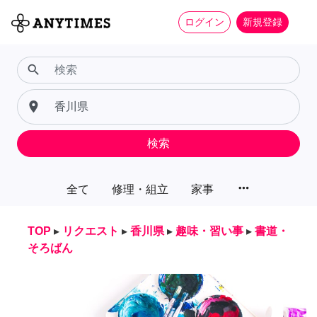
ログイン
新規登録
search
place
検索
more_horiz
全て
修理・組立
家事
TOP
▸
リクエスト
▸
香川県
▸
趣味・習い事
▸
書道・
そろばん