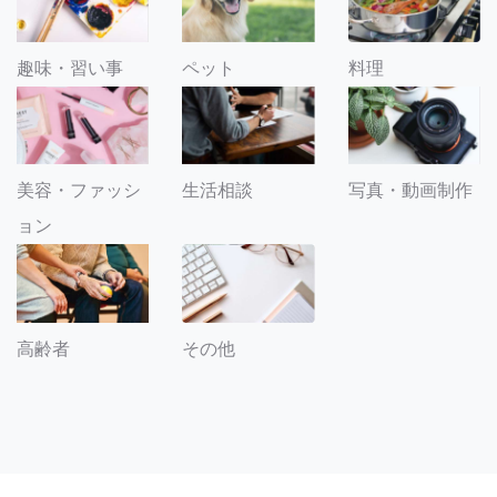
趣味・習い事
ペット
料理
美容・ファッシ
生活相談
写真・動画制作
ョン
その他
高齢者