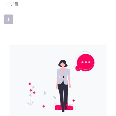
ージ目
1