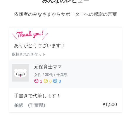
みんなのレビュー
依頼者のみなさまからサポーターへの感謝の言葉
ありがとうございます！
依頼されたチケット
元保育士ママ
女性
/
30代
/
千葉県
sentiment_satisfied
sentiment_neutral
sentiment_dissatisfied
1
0
0
手書きで代筆します！
¥1,500
柏駅 (千葉県)