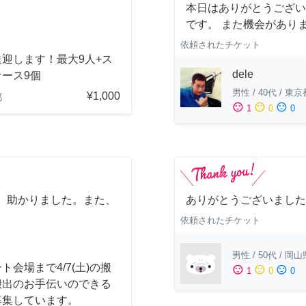
本日はありがとうござい
です。 また機会があり
依頼されたチケット
迎します！最大9人+ス
dele
ース9個
男性
/
40代
/
東京
¥1,000
都
sentiment_satisfied
sentiment_neutral
sentiment_dissatisfied
1
0
0
、助かりました。また、
ありがとうございました
依頼されたチケット
男性
/
50代
/
岡山
ト会場まで4/7(土)の搬
sentiment_satisfied
sentiment_neutral
sentiment_dissatisfied
1
0
0
搬出のお手伝いのできる
募集しています。