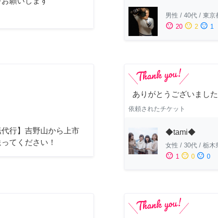
をお願いします
男性
/
40代
/
東京
sentiment_satisfied
sentiment_neutral
sentiment_dissatisfied
20
2
1
ありがとうございました
依頼されたチケット
転代行】吉野山から上市
◆tami◆
送ってください！
女性
/
30代
/
栃木
sentiment_satisfied
sentiment_neutral
sentiment_dissatisfied
1
0
0