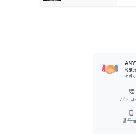
AN
報酬
不審
perm_phone_msg
パトロ
smartphone
番号