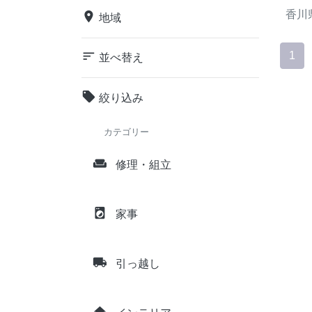
香川
place
地域
sort
1
並べ替え
local_offer
絞り込み
カテゴリー
weekend
修理・組立
local_laundry_service
家事
local_shipping
引っ越し
home