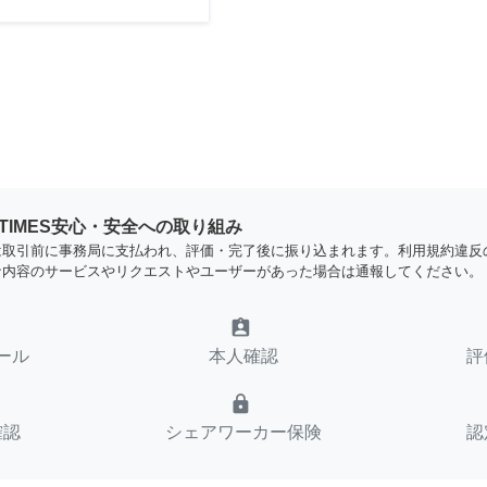
YTIMES安心・安全への取り組み
は取引前に事務局に支払われ、評価・完了後に振り込まれます。利用規約違反
な内容のサービスやリクエストやユーザーがあった場合は通報してください。
assignment_ind
ール
本人確認
評
lock
確認
シェアワーカー保険
認