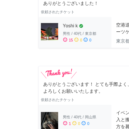
ありがとうございました！
依頼されたチケット
空港送
Yoshi k
check_circle
ーツケ
男性
/
40代
/
東京都
sentiment_satisfied
sentiment_neutral
sentiment_dissatisfied
15
0
0
東京
ありがとうございます！ とても手際よく
よろしくお願いいたします。
依頼されたチケット
イベン
男性
/
40代
/
岡山県
入と
sentiment_satisfied
sentiment_neutral
sentiment_dissatisfied
1
0
0
方を