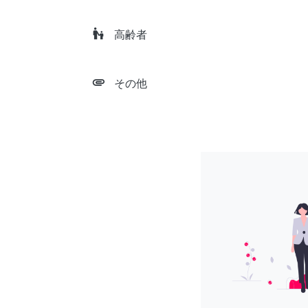
escalator_warning
高齢者
attachment
その他