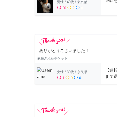
運転
男性
/
40代
/
東京都
sentiment_satisfied
sentiment_neutral
sentiment_dissatisfied
20
2
1
ありがとうございました！
依頼されたチケット
【運
女性
/
30代
/
奈良県
まで
sentiment_satisfied
sentiment_neutral
sentiment_dissatisfied
1
0
0