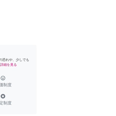
の恐れや、少しでも
詳細を見る
tag_faces
価制度
stars
定制度