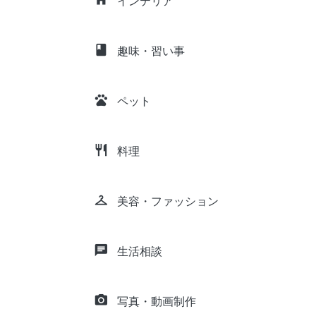
インテリア
class
趣味・習い事
pets
ペット
restaurant
料理
checkroom
美容・ファッション
chat
生活相談
camera_alt
写真・動画制作