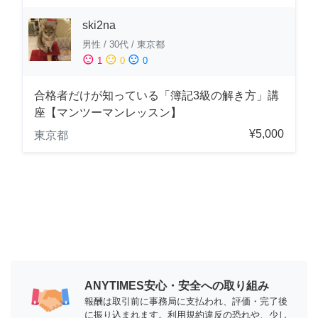
ski2na
男性
/
30代
/
東京都
sentiment_satisfied
sentiment_neutral
sentiment_dissatisfied
1
0
0
合格者だけが知っている「簿記3級の解き方」講
座【マンツーマンレッスン】
¥5,000
東京都
ANYTIMES安心・安全への取り組み
報酬は取引前に事務局に支払われ、評価・完了後
に振り込まれます。利用規約違反の恐れや、少し