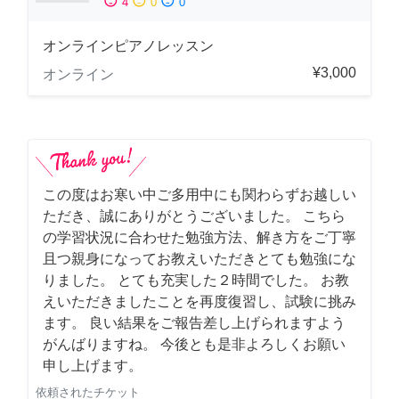
sentiment_satisfied
sentiment_neutral
sentiment_dissatisfied
4
0
0
オンラインピアノレッスン
¥3,000
オンライン
この度はお寒い中ご多用中にも関わらずお越しい
ただき、誠にありがとうございました。 こちら
の学習状況に合わせた勉強方法、解き方をご丁寧
且つ親身になってお教えいただきとても勉強にな
りました。 とても充実した２時間でした。 お教
えいただきましたことを再度復習し、試験に挑み
ます。 良い結果をご報告差し上げられますよう
がんばりますね。 今後とも是非よろしくお願い
申し上げます。
依頼されたチケット