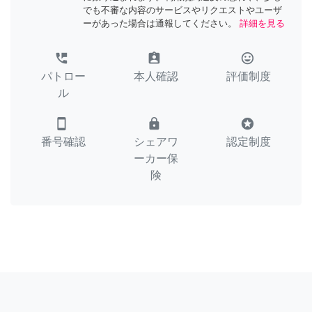
でも不審な内容のサービスやリクエストやユーザ
ーがあった場合は通報してください。
詳細を見る
perm_phone_msg
assignment_ind
tag_faces
パトロー
本人確認
評価制度
ル
smartphone
lock
stars
番号確認
シェアワ
認定制度
ーカー保
険