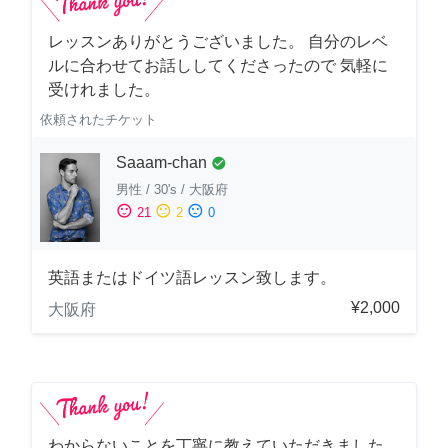
レッスンありがとうございました。 自分のレベ
ルに合わせてお話ししてくださったので 気軽に
受けれました。
依頼されたチケット
Saaam-chan
check_circle
男性
/
30's
/
大阪府
sentiment_satisfied
sentiment_neutral
sentiment_dissatisfied
21
2
0
英語またはドイツ語レッスン致します。
¥2,000
大阪府
わからないことを丁寧に教えていただきました。