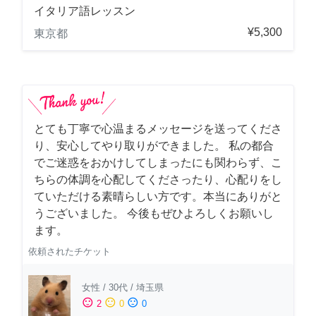
イタリア語レッスン
¥5,300
東京都
とても丁寧で心温まるメッセージを送ってくださ
り、安心してやり取りができました。 私の都合
でご迷惑をおかけしてしまったにも関わらず、こ
ちらの体調を心配してくださったり、心配りをし
ていただける素晴らしい方です。本当にありがと
うございました。 今後もぜひよろしくお願いし
ます。
依頼されたチケット
女性
/
30代
/
埼玉県
sentiment_satisfied
sentiment_neutral
sentiment_dissatisfied
2
0
0