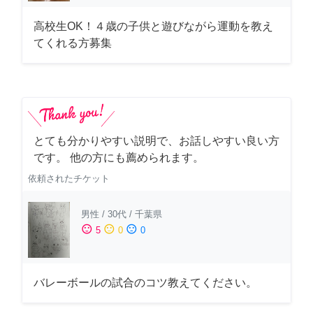
高校生OK！４歳の子供と遊びながら運動を教え
てくれる方募集
とても分かりやすい説明で、お話しやすい良い方
です。 他の方にも薦められます。
依頼されたチケット
男性
/
30代
/
千葉県
sentiment_satisfied
sentiment_neutral
sentiment_dissatisfied
5
0
0
バレーボールの試合のコツ教えてください。