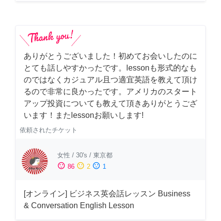
ありがとうございました！初めてお会いしたのに
とても話しやすかったです。lessonも形式的なも
のではなくカジュアル且つ適宜英語を教えて頂け
るので非常に良かったです。アメリカのスタート
アップ投資についても教えて頂きありがとうござ
います！またlessonお願いします!
依頼されたチケット
女性
/
30's
/
東京都
sentiment_satisfied
sentiment_neutral
sentiment_dissatisfied
86
2
1
[オンライン] ビジネス英会話レッスン Business
& Conversation English Lesson