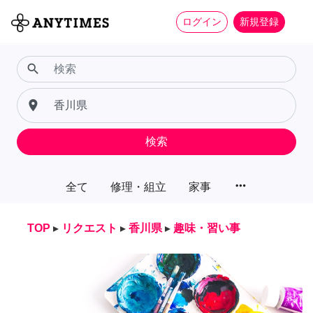
ログイン
新規登録
search
place
検索
more_horiz
全て
修理・組立
家事
TOP
▸
リクエスト
▸
香川県
▸
趣味・習い事