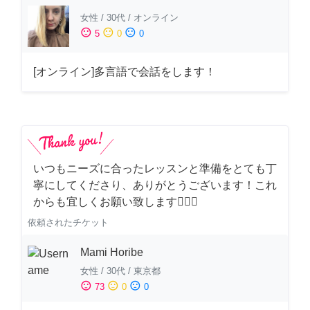
女性
/
30代
/
オンライン
sentiment_satisfied
sentiment_neutral
sentiment_dissatisfied
5
0
0
[オンライン]多言語で会話をします！
いつもニーズに合ったレッスンと準備をとても丁
寧にしてくださり、ありがとうございます！これ
からも宜しくお願い致します🙇‍♀️✨
依頼されたチケット
Mami Horibe
女性
/
30代
/
東京都
sentiment_satisfied
sentiment_neutral
sentiment_dissatisfied
73
0
0