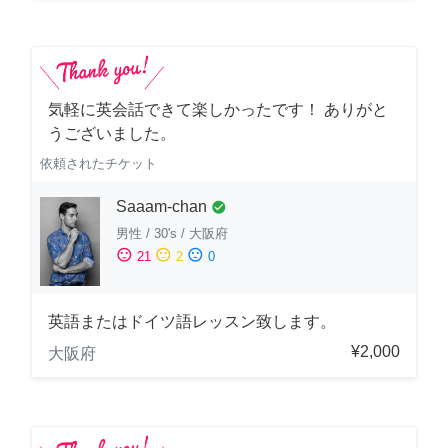
気軽に英会話できて楽しかったです！ ありがと
うございました。
依頼されたチケット
Saaam-chan
check_circle
男性
/
30's
/
大阪府
sentiment_satisfied
sentiment_neutral
sentiment_dissatisfied
21
2
0
英語またはドイツ語レッスン致します。
¥2,000
大阪府