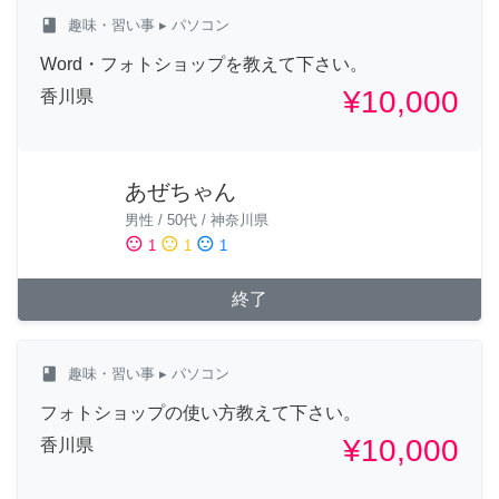
class
趣味・習い事
▸ パソコン
Word・フォトショップを教えて下さい。
¥10,000
香川県
あぜちゃん
男性
/
50代
/
神奈川県
sentiment_satisfied
sentiment_neutral
sentiment_dissatisfied
1
1
1
終了
class
趣味・習い事
▸ パソコン
フォトショップの使い方教えて下さい。
¥10,000
香川県