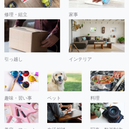
修理・組立
家事
引っ越し
インテリア
趣味・習い事
ペット
料理