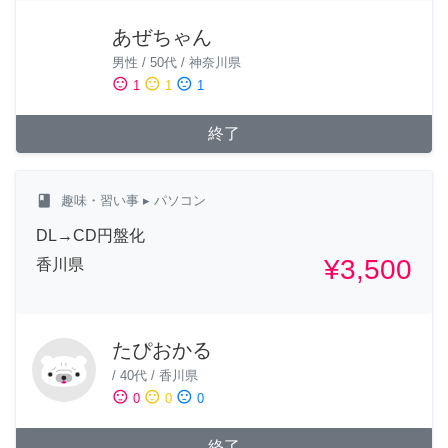
あぜちゃん
男性
/
50代
/
神奈川県
sentiment_satisfied
sentiment_neutral
sentiment_dissatisfied
1
1
1
終了
class
趣味・習い事
▸ パソコン
DL→CD円盤化
¥3,500
香川県
たぴおかる
/
40代
/
香川県
sentiment_satisfied
sentiment_neutral
sentiment_dissatisfied
0
0
0
終了