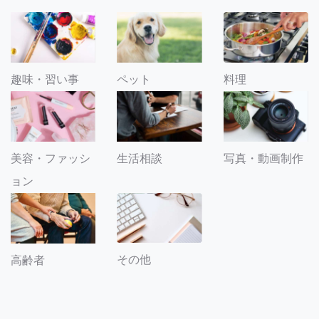
趣味・習い事
ペット
料理
美容・ファッシ
生活相談
写真・動画制作
ョン
その他
高齢者