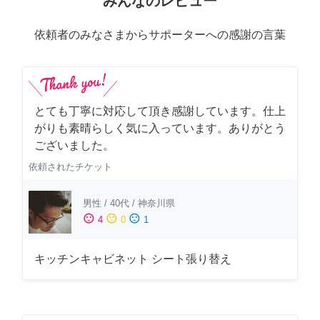
みんなのレビュー
依頼者のみなさまからサポーターへの感謝の言葉
とても丁寧に対応して頂き感謝しています。仕上
がりも素晴らしく気に入っています。ありがとう
ございました。
依頼されたチケット
男性
/
40代
/
神奈川県
sentiment_satisfied
sentiment_neutral
sentiment_dissatisfied
4
0
1
キッチンキャビネット シート張り替え