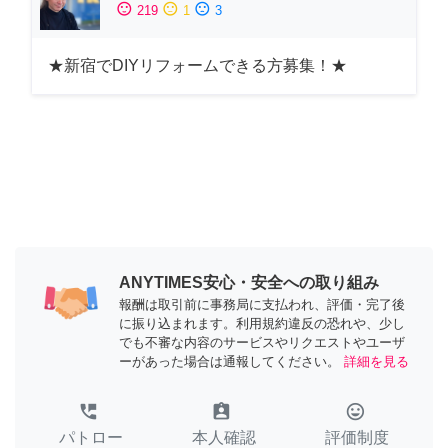
sentiment_satisfied
sentiment_neutral
sentiment_dissatisfied
219
1
3
★新宿でDIYリフォームできる方募集！★
ANYTIMES安心・安全への取り組み
報酬は取引前に事務局に支払われ、評価・完了後
に振り込まれます。利用規約違反の恐れや、少し
でも不審な内容のサービスやリクエストやユーザ
ーがあった場合は通報してください。
詳細を見る
perm_phone_msg
assignment_ind
tag_faces
パトロー
本人確認
評価制度