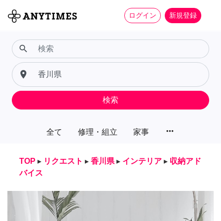
ログイン
新規登録
search
place
検索
more_horiz
全て
修理・組立
家事
TOP
▸
リクエスト
▸
香川県
▸
インテリア
▸
収納アド
バイス