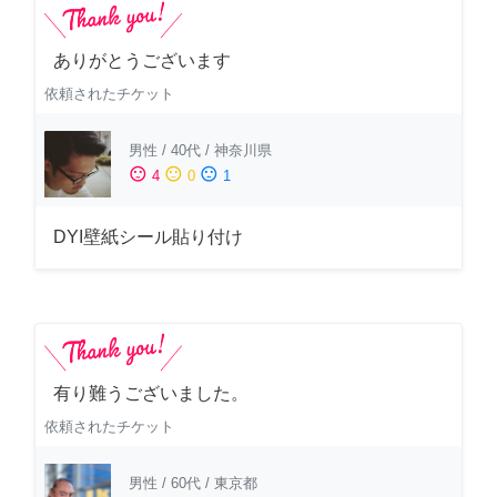
ありがとうございます
依頼されたチケット
男性
/
40代
/
神奈川県
sentiment_satisfied
sentiment_neutral
sentiment_dissatisfied
4
0
1
DYI壁紙シール貼り付け
有り難うございました。
依頼されたチケット
男性
/
60代
/
東京都