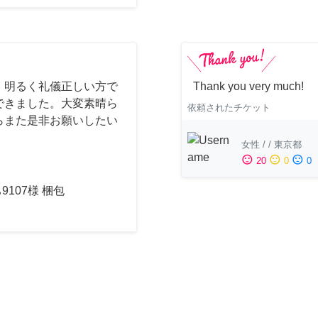
、明るく礼儀正しい方で
Thank you very much!
できました。大変素晴ら
依頼されたチケット
らまた是非お願いしたい
女性
/
/
東京都
sentiment_satisfied
sentiment_neutral
sentiment_dissatisfied
20
0
0
9107様 梱包