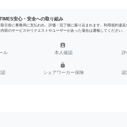
YTIMES安心・安全への取り組み
は取引前に事務局に支払われ、評価・完了後に振り込まれます。利用規約違反
な内容のサービスやリクエストやユーザーがあった場合は通報してください。
assignment_ind
ール
本人確認
評
lock
確認
シェアワーカー保険
認