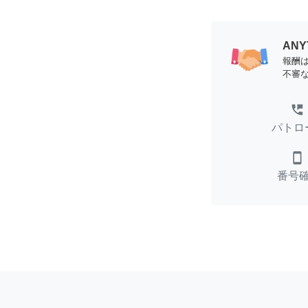
AN
報酬
不審
perm_phone_msg
パトロ
smartphone
番号