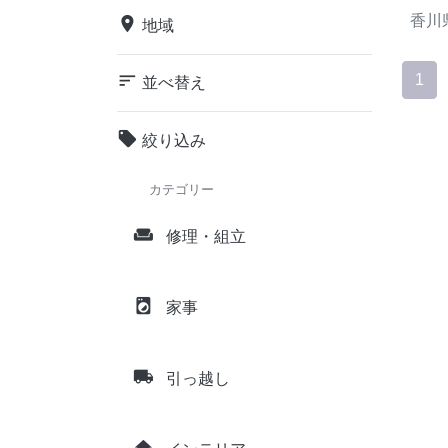
香川
place
地域
sort
1
並べ替え
local_offer
絞り込み
カテゴリー
weekend
修理・組立
local_laundry_service
家事
local_shipping
引っ越し
home