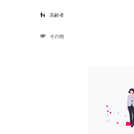
escalator_warning
高齢者
attachment
その他