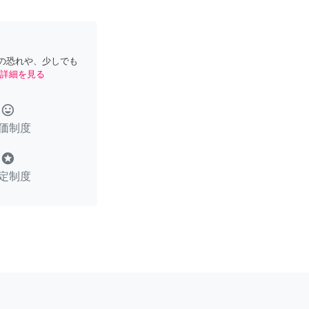
の恐れや、少しでも
詳細を見る
tag_faces
価制度
stars
定制度