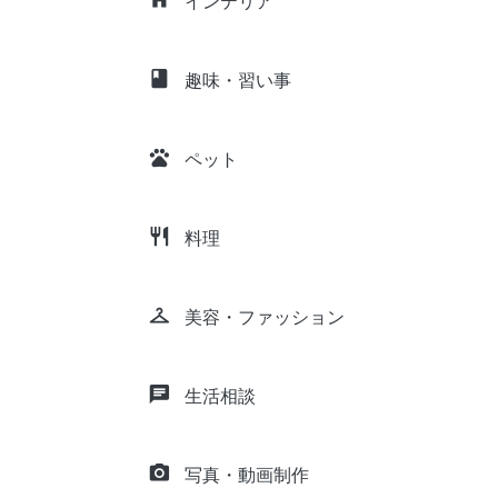
インテリア
class
趣味・習い事
pets
ペット
restaurant
料理
checkroom
美容・ファッション
chat
生活相談
camera_alt
写真・動画制作