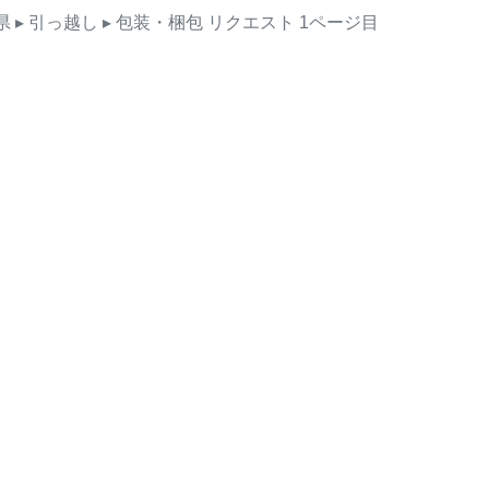
県
▸ 引っ越し
▸ 包装・梱包
リクエスト
1ページ目