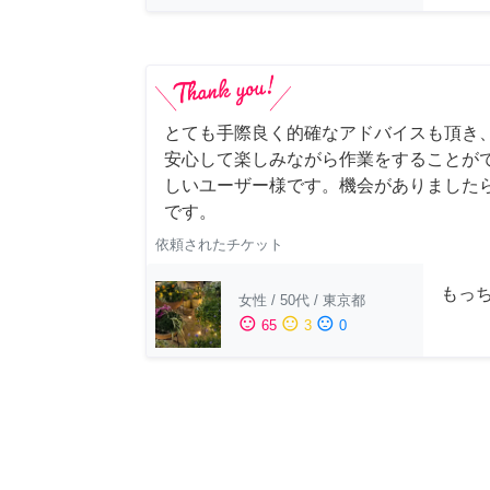
とても手際良く的確なアドバイスも頂き
安心して楽しみながら作業をすることが
しいユーザー様です。機会がありました
です。
依頼されたチケット
もっち
女性
/
50代
/
東京都
sentiment_satisfied
sentiment_neutral
sentiment_dissatisfied
65
3
0