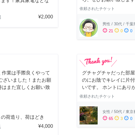
します！家具家電などな
依頼されたチケット
¥2,000
都
男性
/
30代
/
千葉
sentiment_satisfied
sentiment_neutral
sentiment_dissatisfied
21
0
0
く作業は手際良くやって
グチャグチャだった部屋
ございました！またお願
のにお陰でキレイに片付
時はまた宜しくお願い致
いです。 ホントにあり
依頼されたチケット
女性
/
50代
/
東京
しの荷造り、荷ほどき
sentiment_satisfied
sentiment_neutral
sentiment_dissatisfied
65
3
0
¥4,000
県