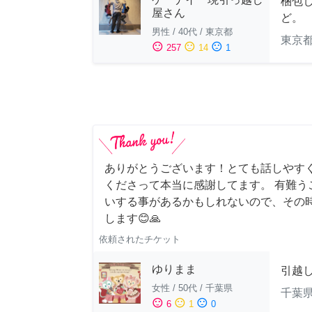
梱包
屋さん
ど。
男性
/
40代
/
東京都
東京
sentiment_satisfied
sentiment_neutral
sentiment_dissatisfied
257
14
1
ありがとうございます！とても話しやす
くださって本当に感謝してます。 有難う
いする事があるかもしれないので、その
します😊🙏
依頼されたチケット
ゆりまま
引越
女性
/
50代
/
千葉県
千葉
sentiment_satisfied
sentiment_neutral
sentiment_dissatisfied
6
1
0