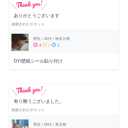
ありがとうございます
依頼されたチケット
男性
/
40代
/
神奈川県
sentiment_satisfied
sentiment_neutral
sentiment_dissatisfied
4
0
1
DYI壁紙シール貼り付け
有り難うございました。
依頼されたチケット
男性
/
60代
/
東京都