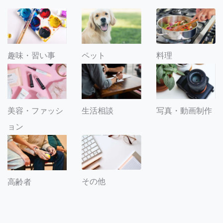
趣味・習い事
ペット
料理
美容・ファッシ
生活相談
写真・動画制作
ョン
その他
高齢者