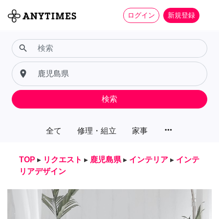
ログイン
新規登録
search
place
検索
more_horiz
全て
修理・組立
家事
TOP
▸
リクエスト
▸
鹿児島県
▸
インテリア
▸
インテ
リアデザイン