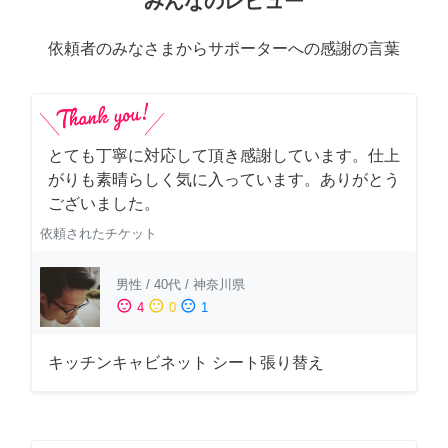
みんなのレビュー
依頼者のみなさまからサポーターへの感謝の言葉
とても丁寧に対応して頂き感謝しています。仕上
がりも素晴らしく気に入っています。ありがとう
ございました。
依頼されたチケット
男性
/
40代
/
神奈川県
sentiment_satisfied
sentiment_neutral
sentiment_dissatisfied
4
0
1
キッチンキャビネット シート張り替え