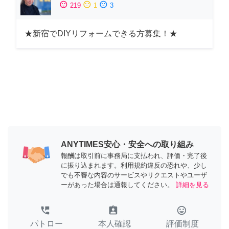
sentiment_satisfied
sentiment_neutral
sentiment_dissatisfied
219
1
3
★新宿でDIYリフォームできる方募集！★
ANYTIMES安心・安全への取り組み
報酬は取引前に事務局に支払われ、評価・完了後
に振り込まれます。利用規約違反の恐れや、少し
でも不審な内容のサービスやリクエストやユーザ
ーがあった場合は通報してください。
詳細を見る
perm_phone_msg
assignment_ind
tag_faces
パトロー
本人確認
評価制度