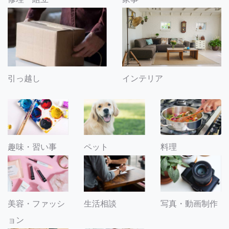
引っ越し
インテリア
趣味・習い事
ペット
料理
美容・ファッシ
生活相談
写真・動画制作
ョン