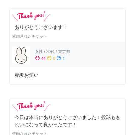
ありがとうございます！
依頼されたチケット
女性
/
30代
/
東京都
sentiment_satisfied
sentiment_neutral
sentiment_dissatisfied
44
0
1
赤坂お笑い
今日は本当にありがとうございました！投球もき
れいになって良かったです！
依頼されたチケット