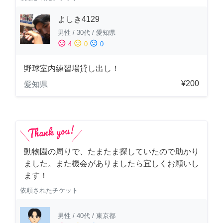
よしき4129
男性
/
30代
/
愛知県
sentiment_satisfied
sentiment_neutral
sentiment_dissatisfied
4
0
0
野球室内練習場貸し出し！
¥200
愛知県
動物園の周りで、たまたま探していたので助かり
ました。また機会がありましたら宜しくお願いし
ます！
依頼されたチケット
男性
/
40代
/
東京都