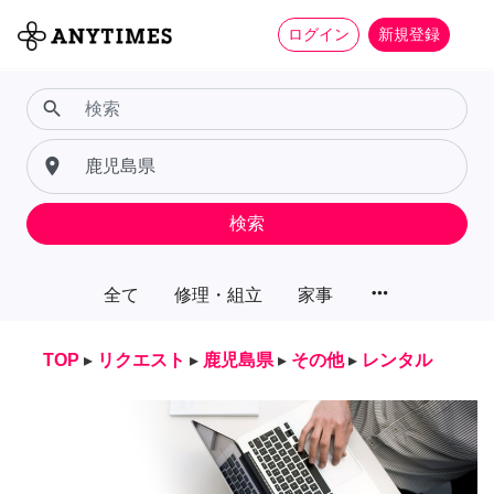
ログイン
新規登録
search
place
検索
more_horiz
全て
修理・組立
家事
TOP
▸
リクエスト
▸
鹿児島県
▸
その他
▸
レンタル