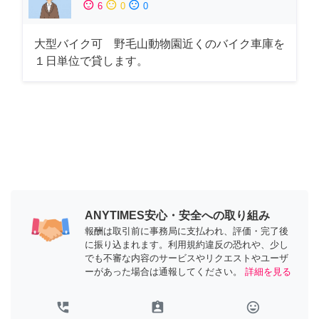
sentiment_satisfied
sentiment_neutral
sentiment_dissatisfied
6
0
0
大型バイク可 野毛山動物園近くのバイク車庫を
１日単位で貸します。
ANYTIMES安心・安全への取り組み
報酬は取引前に事務局に支払われ、評価・完了後
に振り込まれます。利用規約違反の恐れや、少し
でも不審な内容のサービスやリクエストやユーザ
ーがあった場合は通報してください。
詳細を見る
perm_phone_msg
assignment_ind
tag_faces