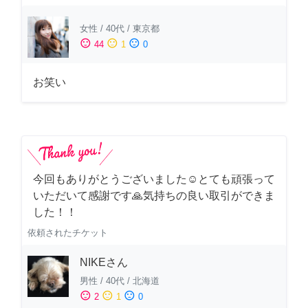
女性
/
40代
/
東京都
sentiment_satisfied
sentiment_neutral
sentiment_dissatisfied
44
1
0
お笑い
今回もありがとうございました☺️とても頑張って
いただいて感謝です🙏気持ちの良い取引ができま
した！！
依頼されたチケット
NIKEさん
男性
/
40代
/
北海道
sentiment_satisfied
sentiment_neutral
sentiment_dissatisfied
2
1
0