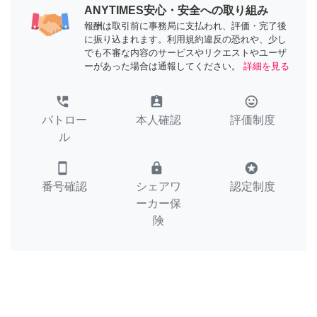
ANYTIMES安心・安全への取り組み
報酬は取引前に事務局に支払われ、評価・完了後
に振り込まれます。利用規約違反の恐れや、少し
でも不審な内容のサービスやリクエストやユーザ
ーがあった場合は通報してください。
詳細を見る
perm_phone_msg
assignment_ind
tag_faces
パトロー
本人確認
評価制度
ル
smartphone
lock
stars
番号確認
シェアワ
認定制度
ーカー保
険