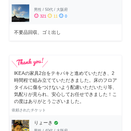
男性
/
50代
/
大阪府
sentiment_satisfied
sentiment_neutral
sentiment_dissatisfied
321
11
0
不要品回収、ゴミ出し
IKEAの家具2台をテキパキと進めていただき、2
時間程で組み立てていただきました。床のフロア
タイルに傷をつけないよう配慮いただいたり等、
気配りが見られ、安心してお任せできました！こ
の度はありがとうございました。
依頼されたチケット
りょーき
check_circle
男性
/
40代
/
大阪府