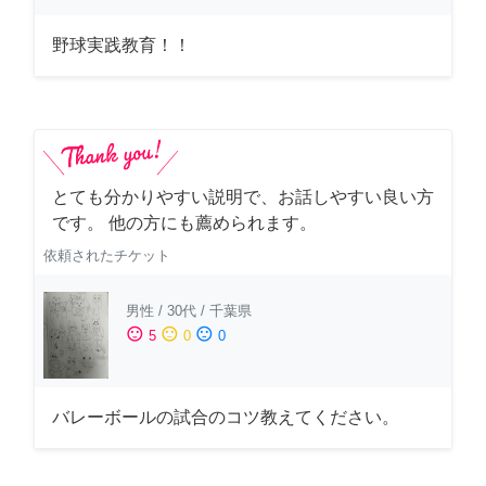
野球実践教育！！
とても分かりやすい説明で、お話しやすい良い方
です。 他の方にも薦められます。
依頼されたチケット
男性
/
30代
/
千葉県
sentiment_satisfied
sentiment_neutral
sentiment_dissatisfied
5
0
0
バレーボールの試合のコツ教えてください。