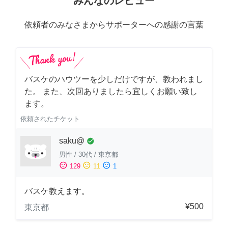
みんなのレビュー
依頼者のみなさまからサポーターへの感謝の言葉
バスケのハウツーを少しだけですが、教われまし
た。 また、次回ありましたら宜しくお願い致し
ます。
依頼されたチケット
saku@
check_circle
男性
/
30代
/
東京都
sentiment_satisfied
sentiment_neutral
sentiment_dissatisfied
129
11
1
バスケ教えます。
¥500
東京都