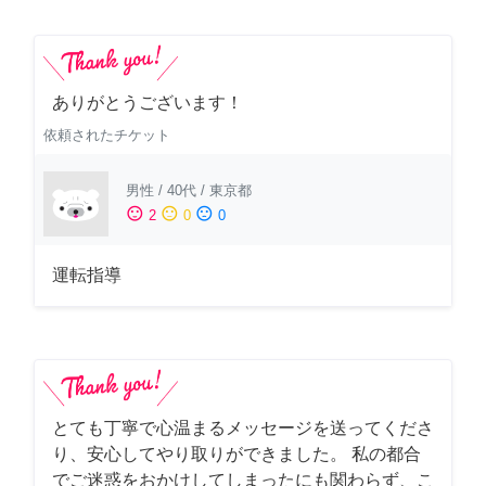
ありがとうございます！
依頼されたチケット
男性
/
40代
/
東京都
sentiment_satisfied
sentiment_neutral
sentiment_dissatisfied
2
0
0
運転指導
とても丁寧で心温まるメッセージを送ってくださ
り、安心してやり取りができました。 私の都合
でご迷惑をおかけしてしまったにも関わらず、こ