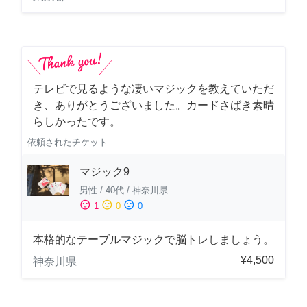
テレビで見るような凄いマジックを教えていただ
き、ありがとうございました。カードさばき素晴
らしかったです。
依頼されたチケット
マジック9
男性
/
40代
/
神奈川県
sentiment_satisfied
sentiment_neutral
sentiment_dissatisfied
1
0
0
本格的なテーブルマジックで脳トレしましょう。
¥4,500
神奈川県