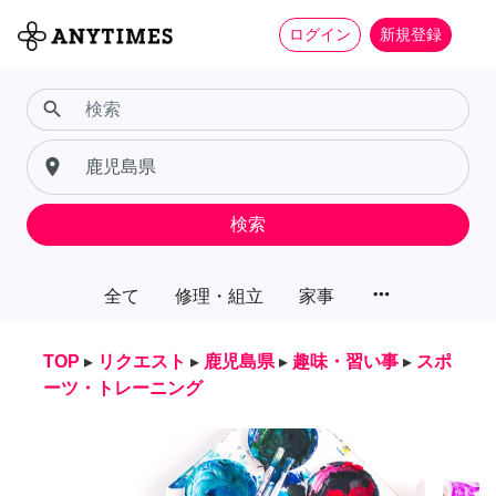
ログイン
新規登録
search
place
検索
more_horiz
全て
修理・組立
家事
TOP
▸
リクエスト
▸
鹿児島県
▸
趣味・習い事
▸
スポ
ーツ・トレーニング