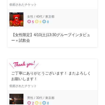
依頼されたチケット
女性
/
40代
/
東京都
sentiment_satisfied
sentiment_neutral
sentiment_dissatisfied
5
0
0
【女性限定】4/10(土)13:30グループインタビュ
ー＋試飲会
ご丁寧にありがとうございます！ またよろしく
お願いします！
依頼されたチケット
男性
/
30代
/
東京都
sentiment_satisfied
sentiment_neutral
sentiment_dissatisfied
2
0
0