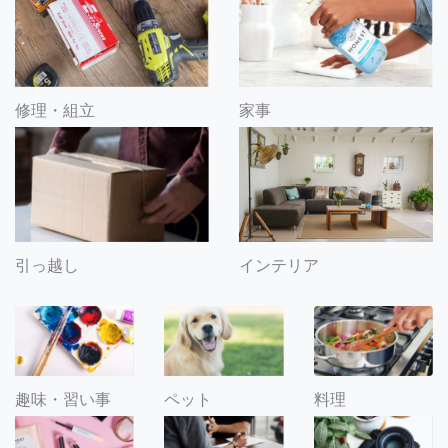
修理・組立
家事
引っ越し
インテリア
趣味・習い事
ペット
料理