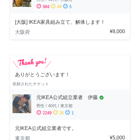
sentiment_satisfied
sentiment_neutral
sentiment_dissatisfied
984
49
5
[大阪] IKEA家具組み立て、解体します！
¥8,000
大阪府
ありがとうございます！
依頼されたチケット
元IKEA公式組立業者 伊藤
check_circle
男性
/
40代
/
東京都
sentiment_satisfied
sentiment_neutral
sentiment_dissatisfied
2249
26
1
元IKEA公式組立業者です。
¥5,000
東京都