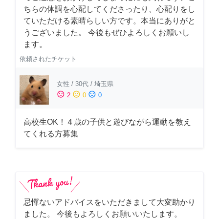
ちらの体調を心配してくださったり、心配りをし
ていただける素晴らしい方です。本当にありがと
うございました。 今後もぜひよろしくお願いし
ます。
依頼されたチケット
女性
/
30代
/
埼玉県
sentiment_satisfied
sentiment_neutral
sentiment_dissatisfied
2
0
0
高校生OK！４歳の子供と遊びながら運動を教え
てくれる方募集
忌憚ないアドバイスをいただきまして大変助かり
ました。 今後もよろしくお願いいたします。