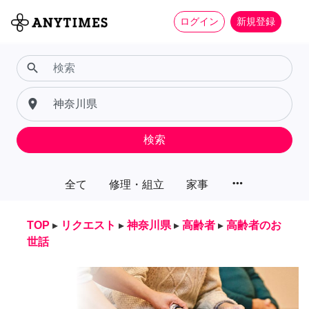
ログイン
新規登録
search
place
検索
more_horiz
全て
修理・組立
家事
TOP
▸
リクエスト
▸
神奈川県
▸
高齢者
▸
高齢者のお
世話