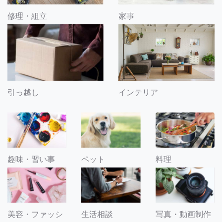
修理・組立
家事
引っ越し
インテリア
趣味・習い事
ペット
料理
美容・ファッシ
生活相談
写真・動画制作