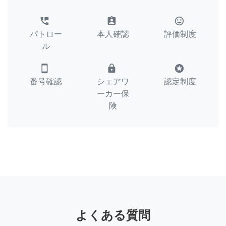
perm_phone_msg
assignment_ind
tag_faces
パトロー
本人確認
評価制度
ル
smartphone
lock
stars
番号確認
シェアワ
認定制度
ーカー保
険
よくある質問