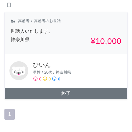
目
escalator_warning
高齢者
▸ 高齢者のお世話
世話人いたします。
¥10,000
神奈川県
ひいん
男性
/
20代
/
神奈川県
sentiment_satisfied
sentiment_neutral
sentiment_dissatisfied
0
0
0
終了
1