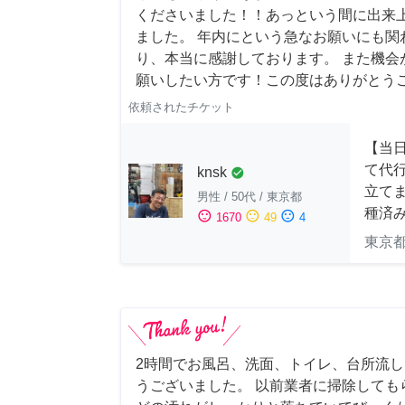
くださいました！！あっという間に出来
ました。 年内にという急なお願いにも関
り、本当に感謝しております。 また機会
願いしたい方です！この度はありがとう
依頼されたチケット
【当
て代
knsk
check_circle
立てま
男性
/
50代
/
東京都
種済
sentiment_satisfied
sentiment_neutral
sentiment_dissatisfied
1670
49
4
東京
2時間でお風呂、洗面、トイレ、台所流
うございました。 以前業者に掃除しても