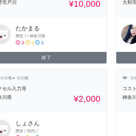
¥10,000
野市戸川
大和
たかまる
男性
/
/
神奈川県
sentiment_satisfied
sentiment_neutral
sentiment_dissatisfied
0
0
0
終了
attachment
その他
▸ その他
そ
クセル入力等
コス
¥2,000
奈川県
神奈
しょさん
男性
/
30代
/