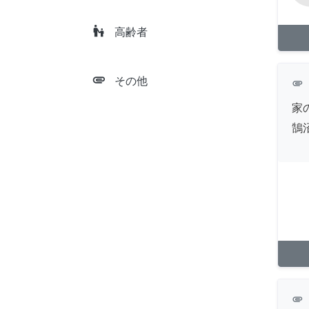
escalator_warning
高齢者
attachment
その他
attachment
家
鵠
attachment