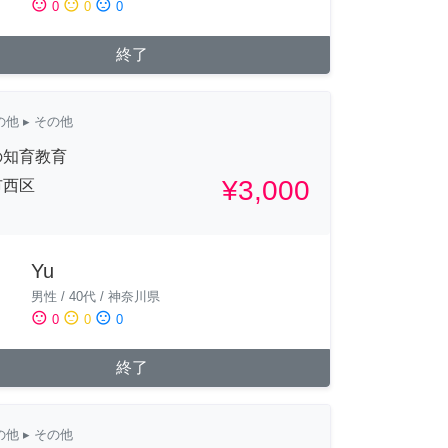
sentiment_satisfied
sentiment_neutral
sentiment_dissatisfied
0
0
0
終了
の他
▸ その他
の知育教育
¥3,000
市西区
Yu
男性
/
40代
/
神奈川県
sentiment_satisfied
sentiment_neutral
sentiment_dissatisfied
0
0
0
終了
の他
▸ その他