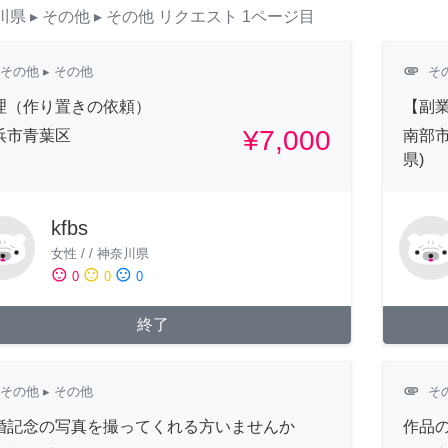
川県
▸ その他
▸ その他
リクエスト
1ページ目
attachment
その他
▸ その他
そ
理（作り置きの依頼）
【副
¥7,000
浜市青葉区
南部市
県)
kfbs
女性
/
/
神奈川県
sentiment_satisfied
sentiment_neutral
sentiment_dissatisfied
0
0
0
終了
attachment
その他
▸ その他
そ
婚記念の写真を撮ってくれる方いませんか
作品