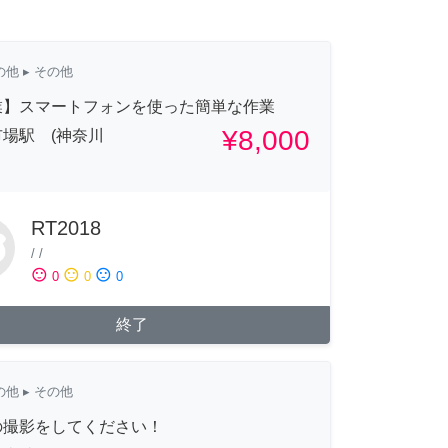
の他
▸ その他
業】スマートフォンを使った簡単な作業
¥8,000
場駅 (神奈川
RT2018
/
/
sentiment_satisfied
sentiment_neutral
sentiment_dissatisfied
0
0
0
終了
の他
▸ その他
の撮影をしてください！