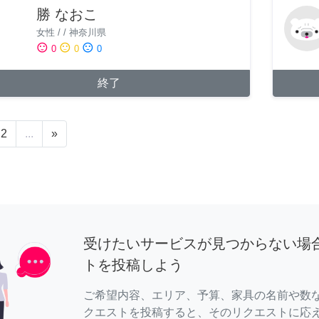
勝 なおこ
女性
/
/
神奈川県
sentiment_satisfied
sentiment_neutral
sentiment_dissatisfied
0
0
0
終了
2
...
»
受けたいサービスが見つからない場
トを投稿しよう
ご希望内容、エリア、予算、家具の名前や数
クエストを投稿すると、そのリクエストに応