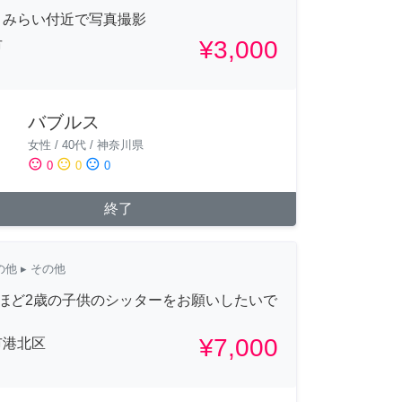
とみらい付近で写真撮影
¥3,000
市
バブルス
女性
/
40代
/
神奈川県
sentiment_satisfied
sentiment_neutral
sentiment_dissatisfied
0
0
0
終了
の他
▸ その他
間ほど2歳の子供のシッターをお願いしたいで
¥7,000
市港北区