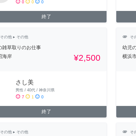
sentiment_satisfied
sentiment_neutral
sentiment_dissatisfied
0
0
0
終了
attachment
その他
▸ その他
そ
の雑草取りのお仕事
幼児
¥2,500
沼海岸
横浜
さし美
男性
/
40代
/
神奈川県
sentiment_satisfied
sentiment_neutral
sentiment_dissatisfied
7
1
0
終了
attachment
その他
▸ その他
そ