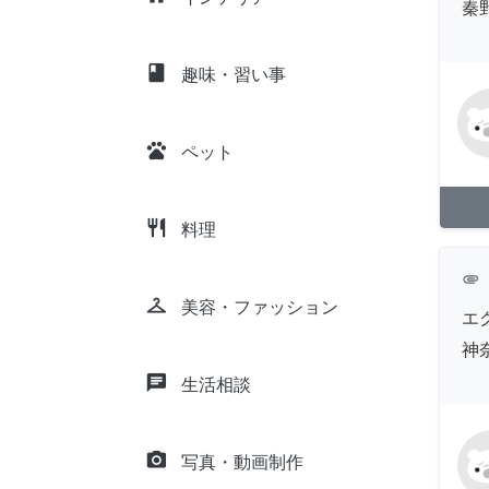
秦
class
趣味・習い事
pets
ペット
restaurant
料理
attachment
checkroom
美容・ファッション
エ
神
chat
生活相談
camera_alt
写真・動画制作