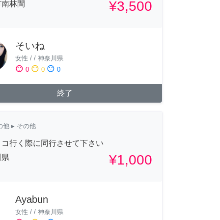
¥3,500
市南林間
そいね
女性
/
/
神奈川県
sentiment_satisfied
sentiment_neutral
sentiment_dissatisfied
0
0
0
終了
の他
▸ その他
トコ行く際に同行させて下さい
¥1,000
川県
Ayabun
女性
/
/
神奈川県