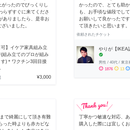
上がったのでびっくりし
かったので、とても助か
わらずすぐに来てくださ
も、お手頃な値段でして
がありましたら、是非お
お願いして良かったです
ございました。
て頂きたいと思います。
依頼されたチケット
日可】イケア家具組み立
やりが【IKE
行(組み立てのプロが組み
check_circle
す)＊ワクチン3回目接
男性
/
40代
/
東京
み
sentiment_satisfied
sentiment_neutral
sentiment_dissatisfi
1876
13
¥3,000
都
しまで綺麗にして頂き有難
丁寧かつ敏速な対応、あ
らった時よりも赤カビな
購入した際には宜しくお