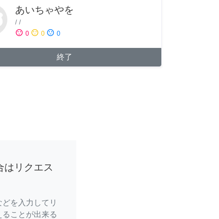
あいちゃやを
/
/
sentiment_satisfied
sentiment_neutral
sentiment_dissatisfied
0
0
0
終了
合はリクエス
などを入力してリ
えることが出来る