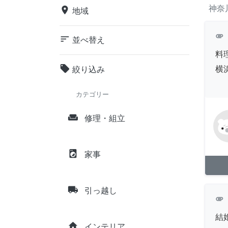
神奈
place
地域
attachment
sort
並べ替え
料
local_offer
横
絞り込み
カテゴリー
weekend
修理・組立
local_laundry_service
家事
local_shipping
引っ越し
attachment
結
home
インテリア