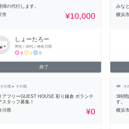
清掃の代行します。
みな
¥10,000
沢市
横浜
しょーたろー
男性
/
40代
/
神奈川県
sentiment_satisfied
sentiment_neutral
sentiment_dissatisfied
0
0
0
終了
attachment
その他
▸ その他
そ
リアフリーGUEST HOUSE 彩り鎌倉 ボランテ
3時
アスタッフ募集！
す。
¥0
奈川県
横浜