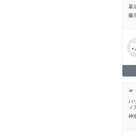
墓
藤
attachment
バ
ィ
神