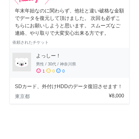
年末年始なのに関わらず、他社と違い破格な金額
でデータを復元して頂けました。 次回も必ずこ
ちらにお願いしようと思います。 スムーズなご
連絡、やり取りで大変安心出来る方です。
依頼されたチケット
よっしー！
男性
/
30代
/
神奈川県
sentiment_satisfied
sentiment_neutral
sentiment_dissatisfied
1
0
0
SDカード、外付けHDDのデータ復旧させます！
¥8,000
東京都