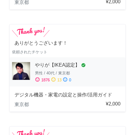
¥2,000
東京都
ありがとうございます！
依頼されたチケット
やりが【IKEA認定】
check_circle
男性
/
40代
/
東京都
sentiment_satisfied
sentiment_neutral
sentiment_dissatisfied
1876
13
0
デジタル機器・家電の設定と操作/活用ガイド
¥2,000
東京都