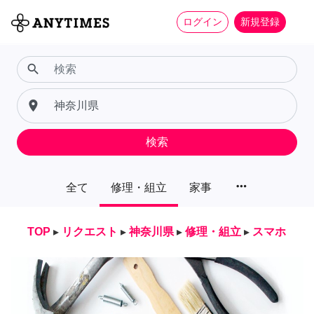
ログイン
新規登録
search
place
検索
more_horiz
全て
修理・組立
家事
TOP
▸
リクエスト
▸
神奈川県
▸
修理・組立
▸
スマホ