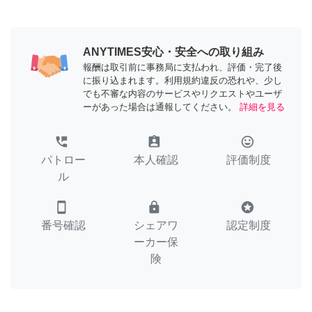
ANYTIMES安心・安全への取り組み
報酬は取引前に事務局に支払われ、評価・完了後
に振り込まれます。利用規約違反の恐れや、少し
でも不審な内容のサービスやリクエストやユーザ
ーがあった場合は通報してください。
詳細を見る
perm_phone_msg
assignment_ind
tag_faces
パトロー
本人確認
評価制度
ル
smartphone
lock
stars
番号確認
シェアワ
認定制度
ーカー保
険