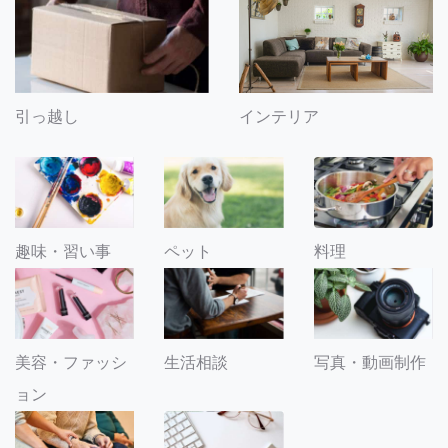
引っ越し
インテリア
趣味・習い事
ペット
料理
美容・ファッシ
生活相談
写真・動画制作
ョン