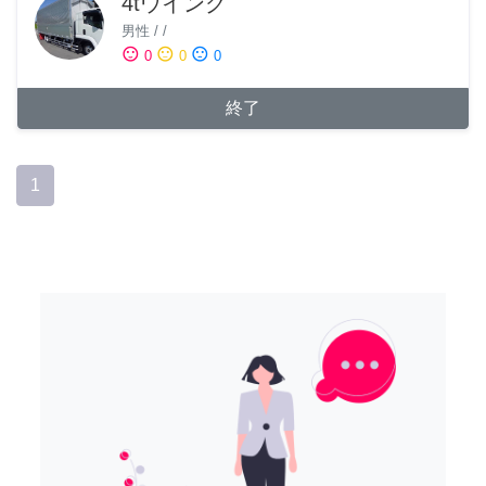
4tウイング
男性
/
/
sentiment_satisfied
sentiment_neutral
sentiment_dissatisfied
0
0
0
終了
1