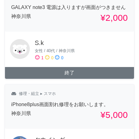
GALAXY note3 電源は入りますが画面がつきません
¥2,000
神奈川県
S.k
女性
/
40代
/
神奈川県
sentiment_satisfied
sentiment_neutral
sentiment_dissatisfied
1
0
0
終了
weekend
修理・組立
▸ スマホ
iPhone8plus画面割れ修理をお願いします。
¥5,000
神奈川県