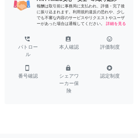
報酬は取引前に事務局に支払われ、評価・完了後
に振り込まれます。利用規約違反の恐れや、少し
でも不審な内容のサービスやリクエストやユーザ
ーがあった場合は通報してください。
詳細を見る
perm_phone_msg
assignment_ind
tag_faces
パトロー
本人確認
評価制度
ル
smartphone
lock
stars
番号確認
シェアワ
認定制度
ーカー保
険