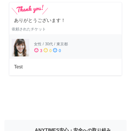
ありがとうございます！
依頼されたチケット
女性
/
30代
/
東京都
sentiment_satisfied
sentiment_neutral
sentiment_dissatisfied
3
0
0
Test
ANYTIMES安心・安全への取り組み