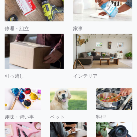
修理・組立
家事
引っ越し
インテリア
趣味・習い事
ペット
料理