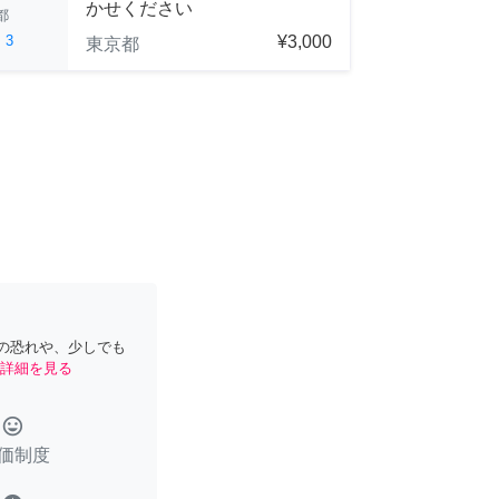
かせください
都
ed
3
¥3,000
東京都
の恐れや、少しでも
詳細を見る
tag_faces
価制度