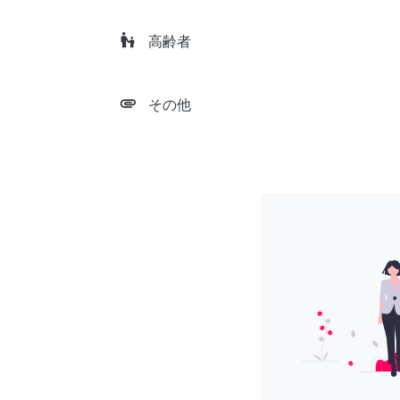
escalator_warning
高齢者
attachment
その他