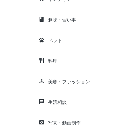
class
趣味・習い事
pets
ペット
restaurant
料理
checkroom
美容・ファッション
chat
生活相談
camera_alt
写真・動画制作