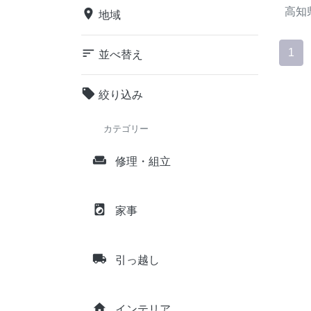
高知
place
地域
sort
1
並べ替え
local_offer
絞り込み
カテゴリー
weekend
修理・組立
local_laundry_service
家事
local_shipping
引っ越し
home
インテリア