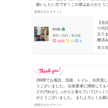
願いしたい方です！この度はありがとう
依頼されたチケット
【当
て代
knsk
check_circle
立てま
男性
/
50代
/
東京都
種済
sentiment_satisfied
sentiment_neutral
sentiment_dissatisfied
1670
49
4
東京
2時間でお風呂、洗面、トイレ、台所流
うございました。 以前業者に掃除しても
どの汚れがしっかりと落ちていてびっくり
がとうございました。 またよろしくお願い申
依頼されたチケット