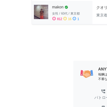
makon
check_circle
クオ
女性
/
60代
/
東京都
東京
sentiment_satisfied
sentiment_neutral
sentiment_dissatisfied
812
16
1
AN
報酬
不審
perm_phone_msg
パトロ