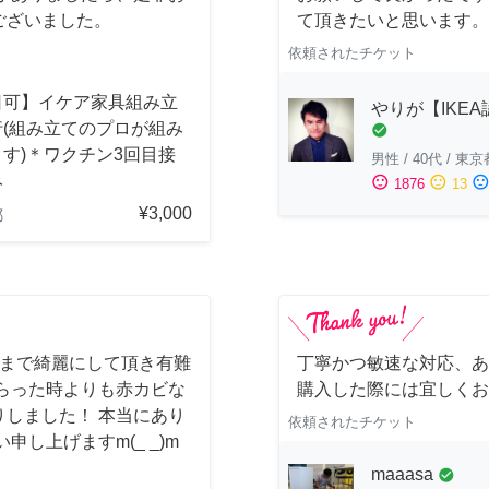
ございました。
て頂きたいと思います。
依頼されたチケット
日可】イケア家具組み立
やりが【IKE
行(組み立てのプロが組み
check_circle
す)＊ワクチン3回目接
男性
/
40代
/
東京
み
sentiment_satisfied
sentiment_neutral
sentiment_dissatisfi
1876
13
¥3,000
都
しまで綺麗にして頂き有難
丁寧かつ敏速な対応、あ
らった時よりも赤カビな
購入した際には宜しくお
しました！ 本当にあり
依頼されたチケット
し上げますm(_ _)m
maaasa
check_circle