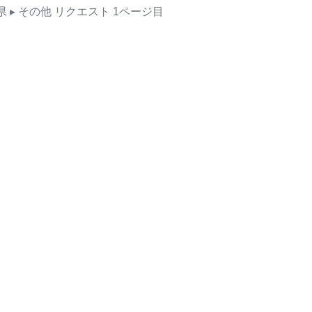
県
▸ その他
リクエスト
1ページ目