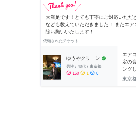
大満足です！とても丁寧にご対応いただ
なども教えていただきました！ またエア
除お願いいたします！
依頼されたチケット
エア
ゆうやクリーン
check_circle
定の
男性
/
40代
/
東京都
ングし
sentiment_satisfied
sentiment_neutral
sentiment_dissatisfied
150
1
0
東京