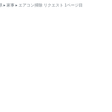
県
▸ 家事
▸ エアコン掃除
リクエスト
1ページ目