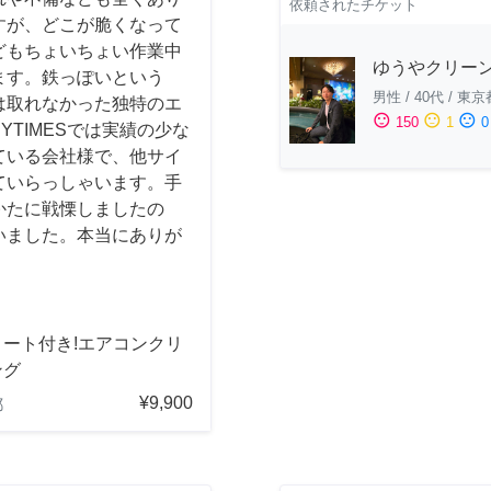
依頼されたチケット
すが、どこが脆くなって
どもちょいちょい作業中
ゆうやクリー
ます。鉄っぽいという
男性
/
40代
/
東京
は取れなかった独特のエ
sentiment_satisfied
sentiment_neutral
sentiment_dissatisfied
150
1
0
YTIMESでは実績の少な
ている会社様で、他サイ
ていらっしゃいます。手
かたに戦慄しましたの
いました。本当にありが
コート付き!エアコンクリ
ング
¥9,900
都