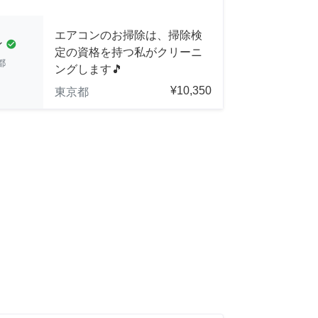
エアコンのお掃除は、掃除検
ン
check_circle
定の資格を持つ私がクリーニ
都
ングします🎵
¥10,350
東京都