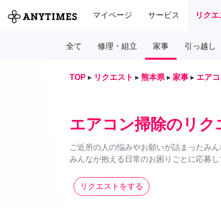
マイページ
サービス
リクエ
全て
修理・組立
家事
引っ越し
TOP
▸
リクエスト
▸
熊本県
▸
家事
▸
エアコ
エアコン掃除のリク
ご近所の人の悩みやお願いが詰まったみん
みんなが抱える日常のお困りごとに応募し
リクエストをする