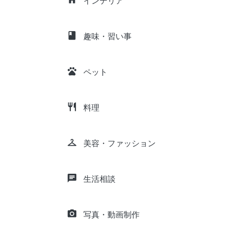
インテリア
class
趣味・習い事
pets
ペット
restaurant
料理
checkroom
美容・ファッション
chat
生活相談
camera_alt
写真・動画制作