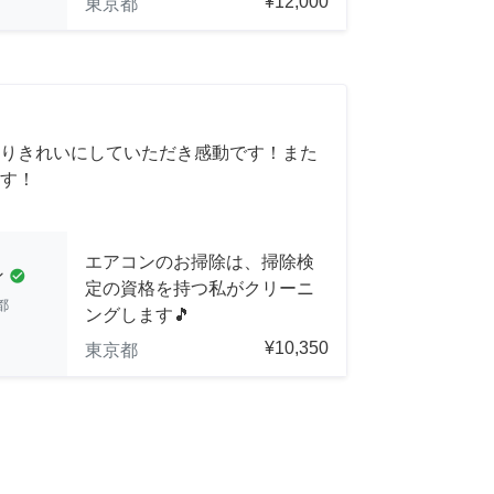
¥12,000
東京都
りきれいにしていただき感動です！また
す！
エアコンのお掃除は、掃除検
ン
check_circle
定の資格を持つ私がクリーニ
都
ングします🎵
¥10,350
東京都