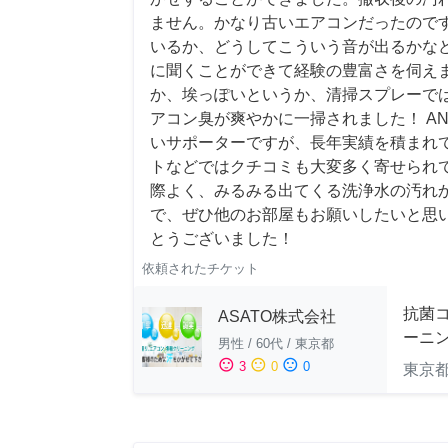
ません。かなり古いエアコンだったので
いるか、どうしてこういう音が出るかな
に聞くことができて経験の豊富さを伺え
か、埃っぽいというか、清掃スプレーで
アコン臭が爽やかに一掃されました！ AN
いサポーターですが、長年実績を積まれ
トなどではクチコミも大変多く寄せられ
際よく、みるみる出てくる洗浄水の汚れ
で、ぜひ他のお部屋もお願いしたいと思
とうございました！
依頼されたチケット
抗菌
ASATO株式会社
ーニ
男性
/
60代
/
東京都
sentiment_satisfied
sentiment_neutral
sentiment_dissatisfied
3
0
0
東京