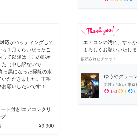
事対応がバッティングして
エアコンの汚れ、すっか
から１月くらいだったこ
よろしくお願いいたしま
内して以降は「この部屋
依頼されたチケット
した（申し訳ないで
真っ黒になった掃除の水
ゆうやクリー
ていただきました。丁寧
男性
/
40代
/
東京
ひお願いしたいです！
sentiment_satisfied
sentiment_neutral
sentiment_dissatisfied
150
1
0
コート付き!エアコンクリ
ング
¥9,900
都