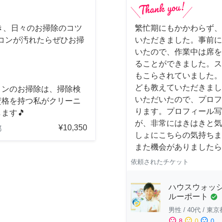
き、日々のお掃除のコツ
繁忙期にもかかわらず、
コンが汚れたらぜひお掃
いただきました。事前に
いたので、作業中は席を
ることができました。ス
もこらされていました。
ども教えていただきまし
コンのお掃除は、掃除検
いただいたので、プロフ
資格を持つ私がクリーニ
ります。プロフィール写
ます🎵
が、非常にはきはきと気
¥10,350
都
しょにこちらの気持ちま
また機会がありましたら
依頼されたチケット
ハウスウォッシ
ルーポート
check_circle
男性
/
40代
/
東京
sentiment_satisfied
sentiment_neutral
sentiment_dissatisfied
8
0
0