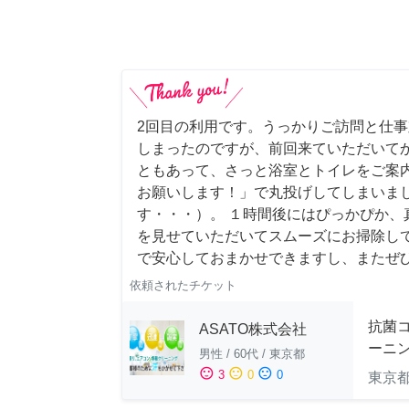
2回目の利用です。うっかりご訪問と仕
しまったのですが、前回来ていただいて
ともあって、さっと浴室とトイレをご案
お願いします！」で丸投げしてしまいま
す・・・）。 １時間後にはぴっかぴか、
を見せていただいてスムーズにお掃除し
で安心しておまかせできますし、またぜ
依頼されたチケット
抗菌
ASATO株式会社
ーニ
男性
/
60代
/
東京都
sentiment_satisfied
sentiment_neutral
sentiment_dissatisfied
3
0
0
東京