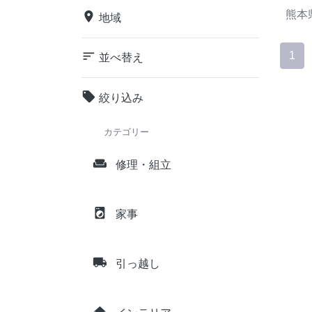
熊本
place
地域
sort
1
並べ替え
local_offer
絞り込み
カテゴリー
weekend
修理・組立
local_laundry_service
家事
local_shipping
引っ越し
home