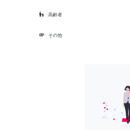
escalator_warning
高齢者
attachment
その他