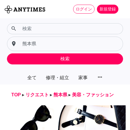
ログイン
新規登録
search
place
検索
more_horiz
全て
修理・組立
家事
TOP
▸
リクエスト
▸
熊本県
▸
美容・ファッション