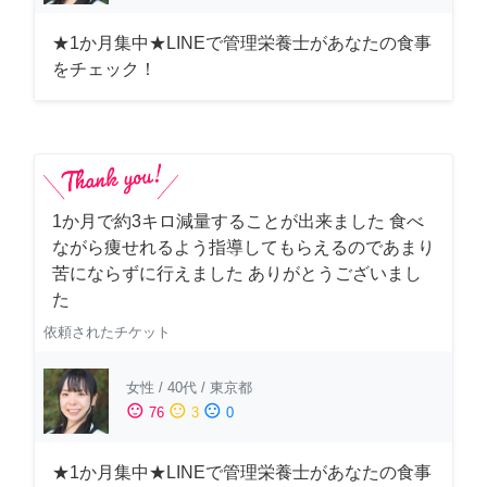
★1か月集中★LINEで管理栄養士があなたの食事
をチェック！
1か月で約3キロ減量することが出来ました 食べ
ながら痩せれるよう指導してもらえるのであまり
苦にならずに行えました ありがとうございまし
た
依頼されたチケット
女性
/
40代
/
東京都
sentiment_satisfied
sentiment_neutral
sentiment_dissatisfied
76
3
0
★1か月集中★LINEで管理栄養士があなたの食事