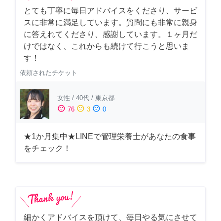
とても丁寧に毎日アドバイスをくださり、サービ
スに非常に満足しています。質問にも非常に親身
に答えれてくださり、感謝しています。１ヶ月だ
けではなく、これからも続けて行こうと思いま
す！
依頼されたチケット
女性
/
40代
/
東京都
sentiment_satisfied
sentiment_neutral
sentiment_dissatisfied
76
3
0
★1か月集中★LINEで管理栄養士があなたの食事
をチェック！
細かくアドバイスを頂けて、毎日やる気にさせて