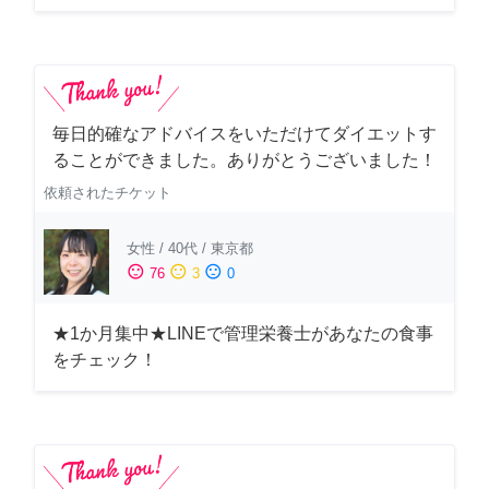
毎日的確なアドバイスをいただけてダイエットす
ることができました。ありがとうございました！
依頼されたチケット
女性
/
40代
/
東京都
sentiment_satisfied
sentiment_neutral
sentiment_dissatisfied
76
3
0
★1か月集中★LINEで管理栄養士があなたの食事
をチェック！