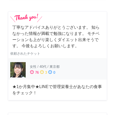
丁寧なアドバイスありがとうございます。 知ら
なかった情報が満載で勉強になります。 モチベ
ーションも上がり楽しくダイエット出来そうで
す。 今後もよろしくお願いします。
依頼されたチケット
女性
/
40代
/
東京都
sentiment_satisfied
sentiment_neutral
sentiment_dissatisfied
76
3
0
★1か月集中★LINEで管理栄養士があなたの食事
をチェック！