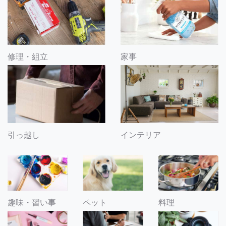
修理・組立
家事
引っ越し
インテリア
趣味・習い事
ペット
料理