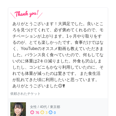
ありがとうございます！大満足でした。良いとこ
ろを見つけてくれて、必ず褒めてくれるので、モ
チベーションが上がります。1ヶ月やり取りをす
るのが、とても楽しかったです。食事だけではな
く、YouTubeのオススメ動画も教えていただきま
した。バランス良く食べていたので、何もしてな
いのに体重は2キロ減りました。外食も沢山しま
したし、コンビニもかなり利用していたのに、そ
れでも体重が減ったのは驚きです。 また食生活
が乱れてきた頃に利用したいと思っています。
ありがとうございました😊❣️
依頼されたチケット
女性
/
40代
/
東京都
sentiment_satisfied
sentiment_neutral
sentiment_dissatisfied
76
3
0