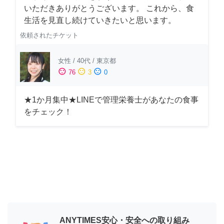
いただきありがとうございます。 これから、食
生活を見直し続けていきたいと思います。
依頼されたチケット
女性
/
40代
/
東京都
sentiment_satisfied
sentiment_neutral
sentiment_dissatisfied
76
3
0
★1か月集中★LINEで管理栄養士があなたの食事
をチェック！
ANYTIMES安心・安全への取り組み