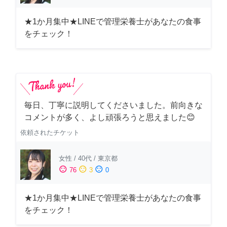
★1か月集中★LINEで管理栄養士があなたの食事
をチェック！
毎日、丁寧に説明してくださいました。前向きな
コメントが多く、よし頑張ろうと思えました😊
依頼されたチケット
女性
/
40代
/
東京都
sentiment_satisfied
sentiment_neutral
sentiment_dissatisfied
76
3
0
★1か月集中★LINEで管理栄養士があなたの食事
をチェック！