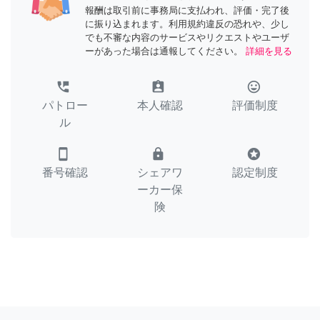
報酬は取引前に事務局に支払われ、評価・完了後
に振り込まれます。利用規約違反の恐れや、少し
でも不審な内容のサービスやリクエストやユーザ
ーがあった場合は通報してください。
詳細を見る
perm_phone_msg
assignment_ind
tag_faces
パトロー
本人確認
評価制度
ル
smartphone
lock
stars
番号確認
シェアワ
認定制度
ーカー保
険