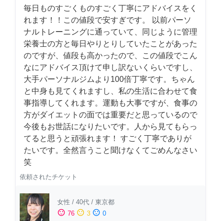
毎日ものすごくものすごく丁寧にアドバイスをく
れます！！この値段で安すぎです。 以前パーソ
ナルトレーニングに通っていて、同じように管理
栄養士の方と毎日やりとりしていたことがあった
のですが、値段も高かったので、この値段でこん
なにアドバイス頂けて申し訳ないくらいですし、
大手パーソナルジムより100倍丁寧です。ちゃん
と中身も見てくれますし、私の生活に合わせて食
事指導してくれます。運動も大事ですが、食事の
方がダイエットの面では重要だと思っているので
今後もお世話になりたいです。人から見てもらっ
てると思うと頑張れます！ すごく丁寧でありが
たいです。全然言うこと聞けなくてごめんなさい
笑
依頼されたチケット
女性
/
40代
/
東京都
sentiment_satisfied
sentiment_neutral
sentiment_dissatisfied
76
3
0