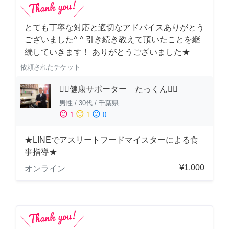
とても丁寧な対応と適切なアドバイスありがとう
ございました^ ^ 引き続き教えて頂いたことを継
続していきます！ ありがとうございました★
依頼されたチケット
🏋️‍♂️健康サポーター たっくん🏋️‍♂️
男性
/
30代
/
千葉県
sentiment_satisfied
sentiment_neutral
sentiment_dissatisfied
1
1
0
★LINEでアスリートフードマイスターによる食
事指導★
¥1,000
オンライン