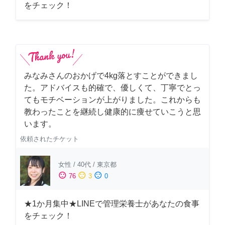
をチェック！
みなみさんのおかげで4kg落とすことができまし
た。アドバイスも的確で、優しくて、丁寧でとっ
てもモチベーションが上がりました。これからも
教わったことを継続し健康的に痩せていこうと思
います。
依頼されたチケット
女性
/
40代
/
東京都
sentiment_satisfied
sentiment_neutral
sentiment_dissatisfied
76
3
0
★1か月集中★LINEで管理栄養士があなたの食事
をチェック！