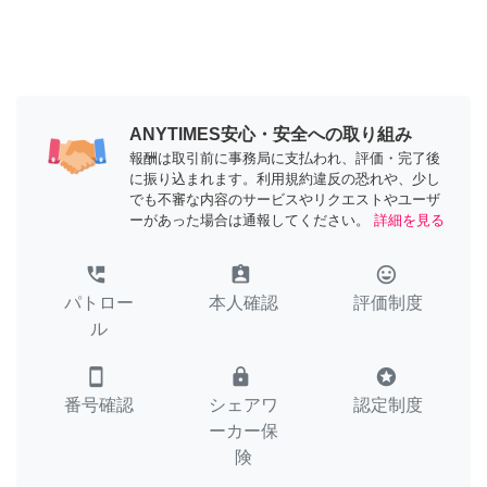
ANYTIMES安心・安全への取り組み
報酬は取引前に事務局に支払われ、評価・完了後
に振り込まれます。利用規約違反の恐れや、少し
でも不審な内容のサービスやリクエストやユーザ
ーがあった場合は通報してください。
詳細を見る
perm_phone_msg
assignment_ind
tag_faces
パトロー
本人確認
評価制度
ル
smartphone
lock
stars
番号確認
シェアワ
認定制度
ーカー保
険