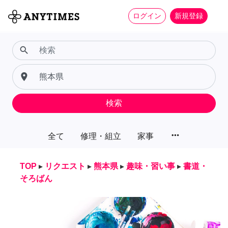
ログイン
新規登録
search
place
検索
more_horiz
全て
修理・組立
家事
TOP
▸
リクエスト
▸
熊本県
▸
趣味・習い事
▸
書道・
そろばん