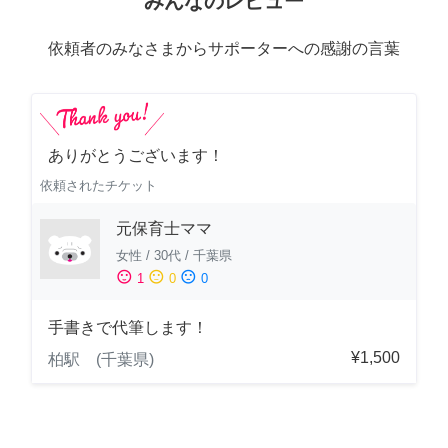
みんなのレビュー
依頼者のみなさまからサポーターへの感謝の言葉
ありがとうございます！
依頼されたチケット
元保育士ママ
女性
/
30代
/
千葉県
sentiment_satisfied
sentiment_neutral
sentiment_dissatisfied
1
0
0
手書きで代筆します！
¥1,500
柏駅 (千葉県)