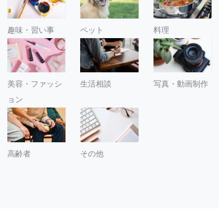
趣味・習い事
ペット
料理
美容・ファッシ
生活相談
写真・動画制作
ョン
その他
高齢者