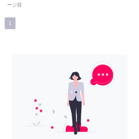
ージ目
1