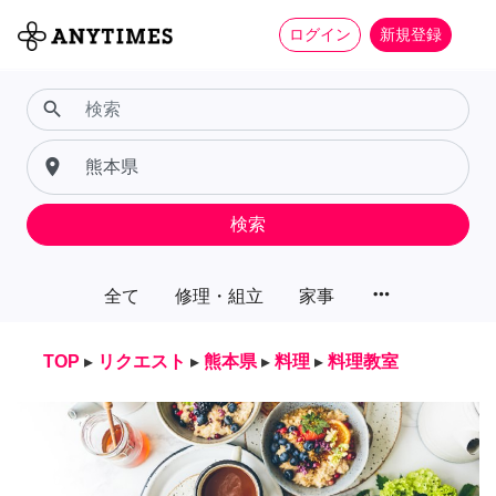
ログイン
新規登録
search
place
検索
more_horiz
全て
修理・組立
家事
TOP
▸
リクエスト
▸
熊本県
▸
料理
▸
料理教室