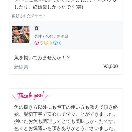
したり、終始楽しかったです(笑)
依頼されたチケット
直
男性
/
40代
/
新潟県
sentiment_satisfied
sentiment_neutral
sentiment_dissatisfied
5
0
0
魚を捌いてみませんか！？
¥3,000
新潟県
魚の捌き方以外にも包丁の使い方も教えて頂き終
始、親切丁寧で安心して学ぶことができました。
捌いたお魚も調理してとても美味しかったです。
色々とお気遣いも頂きありがとうございました。