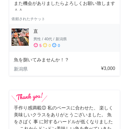
また機会がありましたらよろしくお願い致します
＾＾
依頼されたチケット
直
男性
/
40代
/
新潟県
sentiment_satisfied
sentiment_neutral
sentiment_dissatisfied
5
0
0
魚を捌いてみませんか！？
¥3,000
新潟県
手作り感満載😊 私のペースに合わせた、 楽しく
美味しいクラスをありがとうございました。 魚
をさばく 事 に対するハードルが低くなりました
。 これからドンドン美味しい魚を食べていきた