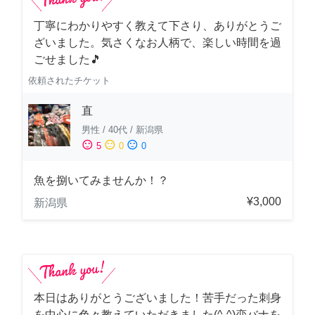
丁寧にわかりやすく教えて下さり、ありがとうご
ざいました。気さくなお人柄で、楽しい時間を過
ごせました🎵
依頼されたチケット
直
男性
/
40代
/
新潟県
sentiment_satisfied
sentiment_neutral
sentiment_dissatisfied
5
0
0
魚を捌いてみませんか！？
¥3,000
新潟県
本日はありがとうございました！苦手だった刺身
を中心に色々教えていただきました(^-^)恋バナを