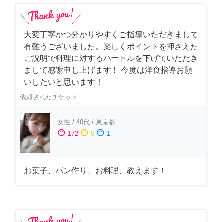
大変丁寧かつ分かりやすくご指導いただきまして
有難うございました。楽しくポイントを押さえた
ご説明で料理に対するハードルを下げていただき
まして感謝申し上げます！ 今度は洋食指導お願
いしたいと思います！
依頼されたチケット
女性
/
40代
/
東京都
sentiment_satisfied
sentiment_neutral
sentiment_dissatisfied
172
5
1
お菓子、パン作り、お料理、教えます！