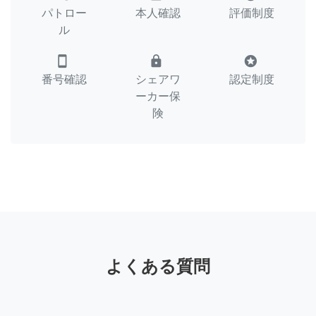
パトロー
本人確認
評価制度
ル
smartphone
lock
stars
番号確認
シェアワ
認定制度
ーカー保
険
よくある質問