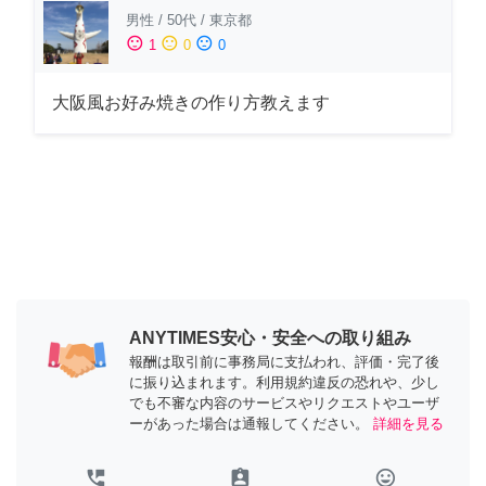
男性
/
50代
/
東京都
sentiment_satisfied
sentiment_neutral
sentiment_dissatisfied
1
0
0
大阪風お好み焼きの作り方教えます
ANYTIMES安心・安全への取り組み
報酬は取引前に事務局に支払われ、評価・完了後
に振り込まれます。利用規約違反の恐れや、少し
でも不審な内容のサービスやリクエストやユーザ
ーがあった場合は通報してください。
詳細を見る
perm_phone_msg
assignment_ind
tag_faces