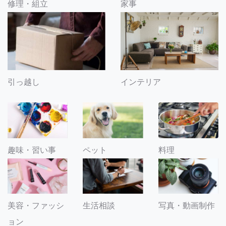
修理・組立
家事
引っ越し
インテリア
趣味・習い事
ペット
料理
美容・ファッシ
生活相談
写真・動画制作
ョン