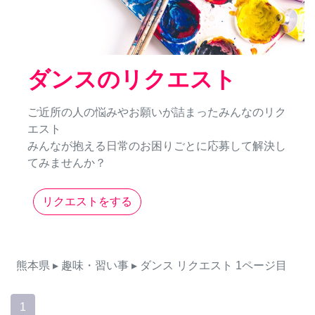
ダンスのリクエスト
ご近所の人の悩みやお願いが詰まったみんなのリク
エスト
みんなが抱える日常のお困りごとに応募して解決し
てみませんか？
リクエストをする
熊本県
▸ 趣味・習い事
▸ ダンス
リクエスト
1ページ目
1