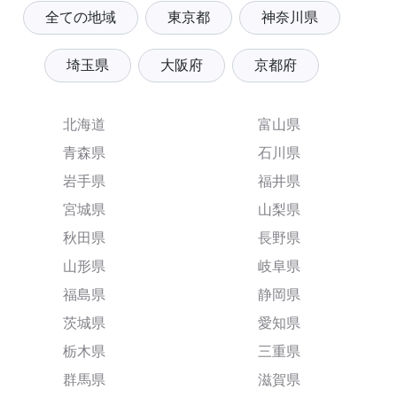
全ての地域
東京都
神奈川県
埼玉県
大阪府
京都府
北海道
富山県
青森県
石川県
岩手県
福井県
宮城県
山梨県
秋田県
長野県
山形県
岐阜県
福島県
静岡県
茨城県
愛知県
栃木県
三重県
群馬県
滋賀県