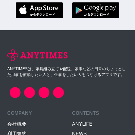
ANYTIMESは、家具組み立てや配送、家事などの日常のちょっとし
た用事を依頼したい人と、仕事をしたい人をつなげるアプリです。
COMPANY
CONTENTS
会社概要
ANYLIFE
利用規約
NEWS