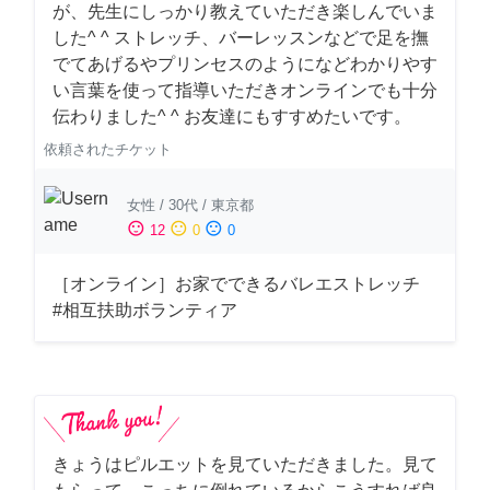
が、先生にしっかり教えていただき楽しんでいま
した^ ^ ストレッチ、バーレッスンなどで足を撫
でてあげるやプリンセスのようになどわかりやす
い言葉を使って指導いただきオンラインでも十分
伝わりました^ ^ お友達にもすすめたいです。
依頼されたチケット
女性
/
30代
/
東京都
sentiment_satisfied
sentiment_neutral
sentiment_dissatisfied
12
0
0
［オンライン］お家でできるバレエストレッチ
#相互扶助ボランティア
きょうはピルエットを見ていただきました。見て