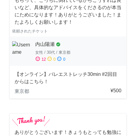
もらって、こっちに倒れているからこうすれば良
いなど、具体的なアドバイスをくださるのが本当
にためになります！ありがとうございました！ま
たよろしくお願いします！
依頼されたチケット
内山陽瀬
check_circle
女性
/
30代
/
東京都
sentiment_satisfied
sentiment_neutral
sentiment_dissatisfied
12
0
0
【オンライン】バレエストレッチ30min #2回目
からはこちら！
¥500
東京都
ありがとうございます！きょうもとっても勉強に