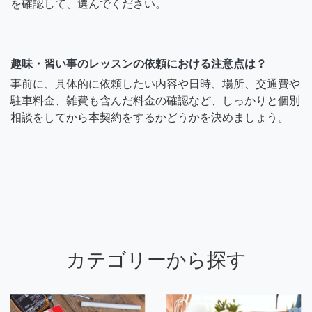
を確認して、選んでください。
趣味・習い事のレッスンの依頼における注意点は？
事前に、具体的に依頼したい内容や日時、場所、交通費や
駐車料金、雑費も含んだ料金の確認など、しっかりと個別
相談をしてから本契約をするかどうかを決めましょう。
カテゴリーから探す