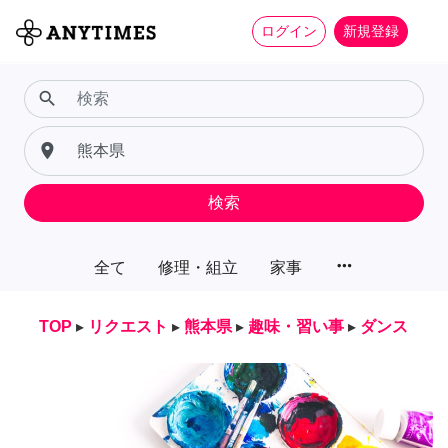
ログイン
新規登録
search
place
検索
more_horiz
全て
修理・組立
家事
TOP
▸
リクエスト
▸
熊本県
▸
趣味・習い事
▸
ダンス