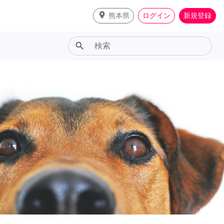
place
熊本県
ログイン
新規登録
search