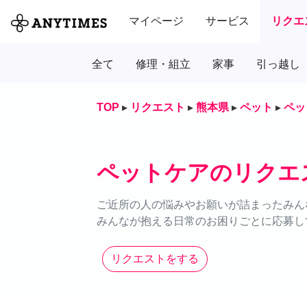
マイページ
サービス
リクエ
全て
修理・組立
家事
引っ越し
TOP
▸
リクエスト
▸
熊本県
▸
ペット
▸
ペッ
ペットケアのリクエ
ご近所の人の悩みやお願いが詰まったみん
みんなが抱える日常のお困りごとに応募し
リクエストをする