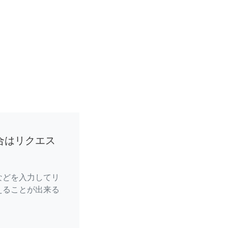
合はリクエス
などを入力してリ
えることが出来る