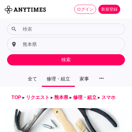
ログイン
新規登録
search
place
検索
more_horiz
全て
修理・組立
家事
TOP
▸
リクエスト
▸
熊本県
▸
修理・組立
▸
スマホ