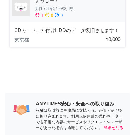
よっしー！
男性
/
30代
/
神奈川県
sentiment_satisfied
sentiment_neutral
sentiment_dissatisfied
1
0
0
SDカード、外付けHDDのデータ復旧させます！
¥8,000
東京都
ANYTIMES安心・安全への取り組み
報酬は取引前に事務局に支払われ、評価・完了後
に振り込まれます。利用規約違反の恐れや、少し
でも不審な内容のサービスやリクエストやユーザ
ーがあった場合は通報してください。
詳細を見る