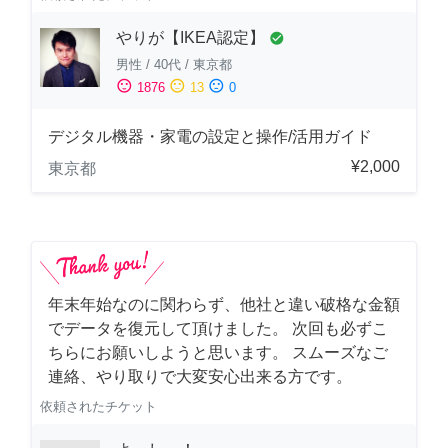
やりが【IKEA認定】
check_circle
男性
/
40代
/
東京都
sentiment_satisfied
sentiment_neutral
sentiment_dissatisfied
1876
13
0
デジタル機器・家電の設定と操作/活用ガイド
¥2,000
東京都
年末年始なのに関わらず、他社と違い破格な金額
でデータを復元して頂けました。 次回も必ずこ
ちらにお願いしようと思います。 スムーズなご
連絡、やり取りで大変安心出来る方です。
依頼されたチケット