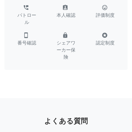
perm_phone_msg
assignment_ind
tag_faces
パトロー
本人確認
評価制度
ル
smartphone
lock
stars
番号確認
シェアワ
認定制度
ーカー保
険
よくある質問