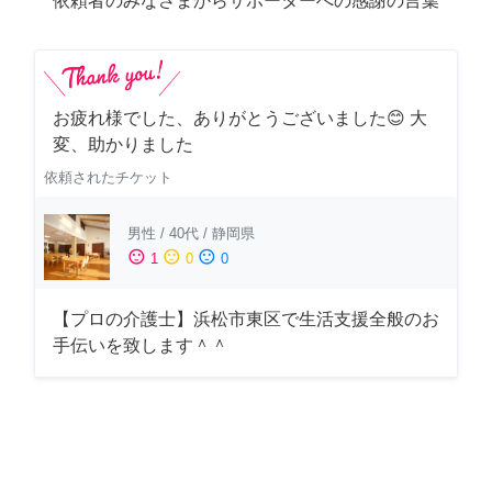
依頼者のみなさまからサポーターへの感謝の言葉
お疲れ様でした、ありがとうございました😊 大
変、助かりました
依頼されたチケット
男性
/
40代
/
静岡県
sentiment_satisfied
sentiment_neutral
sentiment_dissatisfied
1
0
0
【プロの介護士】浜松市東区で生活支援全般のお
手伝いを致します＾＾