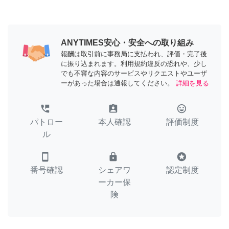
ANYTIMES安心・安全への取り組み
報酬は取引前に事務局に支払われ、評価・完了後
に振り込まれます。利用規約違反の恐れや、少し
でも不審な内容のサービスやリクエストやユーザ
ーがあった場合は通報してください。
詳細を見る
perm_phone_msg
assignment_ind
tag_faces
パトロー
本人確認
評価制度
ル
smartphone
lock
stars
番号確認
シェアワ
認定制度
ーカー保
険