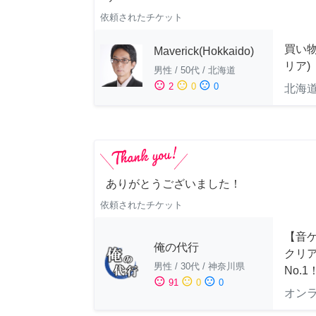
依頼されたチケット
買い
Maverick(Hokkaido)
リア)
男性
/
50代
/
北海道
sentiment_satisfied
sentiment_neutral
sentiment_dissatisfied
2
0
0
北海
ありがとうございました！
依頼されたチケット
【音ゲ
俺の代行
クリ
男性
/
30代
/
神奈川県
No.1
sentiment_satisfied
sentiment_neutral
sentiment_dissatisfied
91
0
0
オン