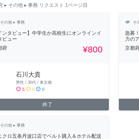
府
▸ その他
▸ 事務
リクエスト
1ページ目
attachment
その他
▸ 事務
そ
インタビュー】中学生か高校生にオンラインイ
急募
タビュー
力の
¥800
都府
京都
石川大貴
男性
/
30代
/
東京都
sentiment_satisfied
sentiment_neutral
sentiment_dissatisfied
5
0
0
終了
その他
▸ 事務
ニクロ五条丹波口店でベルト購入＆ホテル配送