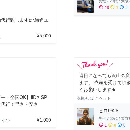
男性
/
20代
/
大阪
sentiment_satisfied
sentiment_neutral
sentiment_dissatisfied
16
1
2
物代行致します(北海道エ
¥5,000
道
当日になっても沢山の変
ます。 依頼を受けて頂
くお願いします★
ー・全国OK】IIDX SP
依頼されたチケット
ア代行！早さ・安さ
ヒロ0628
！
男性
/
30代
/
東京
¥1,000
ライン
sentiment_satisfied
sentiment_neutral
sentiment_dissatisfied
1
0
0