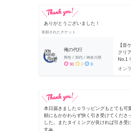
ありがとうございました！
依頼されたチケット
【音ゲ
俺の代行
クリ
男性
/
30代
/
神奈川県
No.1
sentiment_satisfied
sentiment_neutral
sentiment_dissatisfied
91
0
0
オン
本日届きました☺️ラッピングもとても可
頼にもかかわらず快く引き受けてくださ
した。またタイミングが良ければ引き受
す🙏