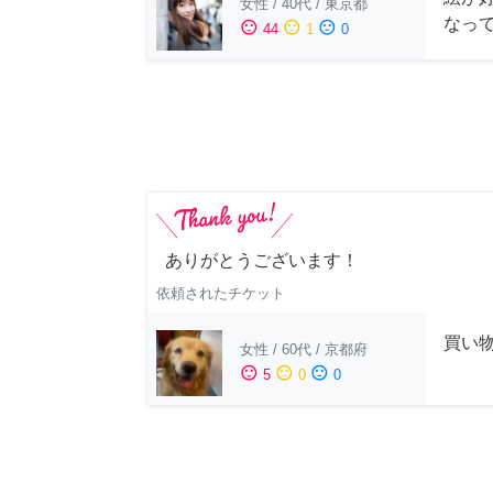
女性
/
40代
/
東京都
なっ
sentiment_satisfied
sentiment_neutral
sentiment_dissatisfied
44
1
0
ありがとうございます！
依頼されたチケット
買い
女性
/
60代
/
京都府
sentiment_satisfied
sentiment_neutral
sentiment_dissatisfied
5
0
0