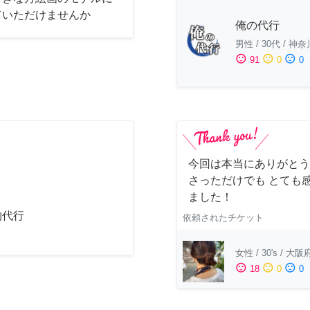
ていただけませんか
俺の代行
男性
/
30代
/
神奈
sentiment_satisfied
sentiment_neutral
sentiment_dissatisfied
91
0
0
今回は本当にありがとう
さっただけでも とても
ました！
物代行
依頼されたチケット
女性
/
30's
/
大阪
sentiment_satisfied
sentiment_neutral
sentiment_dissatisfied
18
0
0