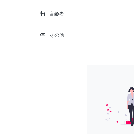
escalator_warning
高齢者
attachment
その他