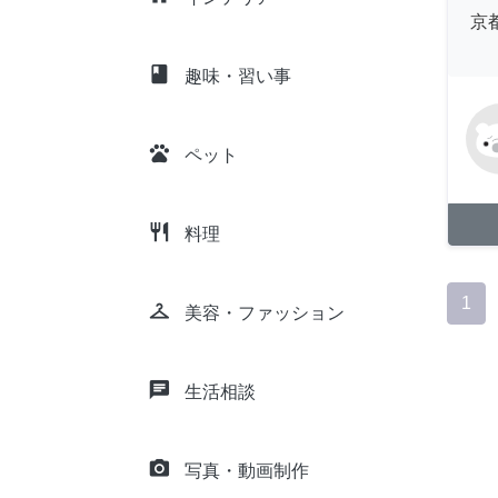
京
class
趣味・習い事
pets
ペット
restaurant
料理
1
checkroom
美容・ファッション
chat
生活相談
camera_alt
写真・動画制作