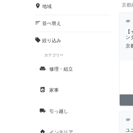
京都
place
地域
attachment
sort
並べ替え
【
ン
local_offer
絞り込み
京
カテゴリー
weekend
修理・組立
local_laundry_service
家事
local_shipping
引っ越し
attachment
ユ
home
インテリア