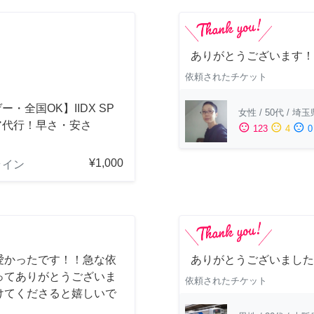
ありがとうございます！
依頼されたチケット
ー・全国OK】IIDX SP
女性
/
50代
/
埼玉
ア代行！早さ・安さ
sentiment_satisfied
sentiment_neutral
sentiment_dissatisfied
123
4
0
！
¥1,000
ライン
愛かったです！！急な依
ありがとうございました
ってありがとうございま
依頼されたチケット
けてくださると嬉しいで