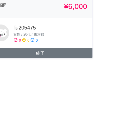
¥6,000
都府
liu205475
女性
/
20代
/
東京都
sentiment_satisfied
sentiment_neutral
sentiment_dissatisfied
0
0
0
終了