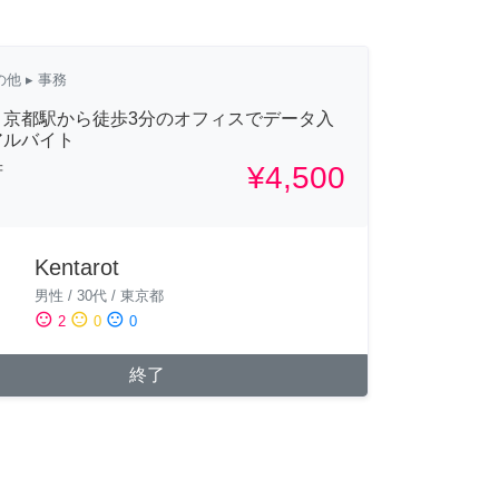
の他
▸ 事務
！京都駅から徒歩3分のオフィスでデータ入
アルバイト
¥4,500
府
Kentarot
男性
/
30代
/
東京都
sentiment_satisfied
sentiment_neutral
sentiment_dissatisfied
2
0
0
終了