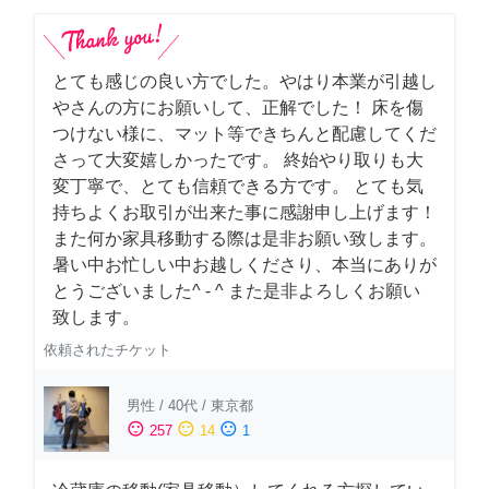
とても感じの良い方でした。やはり本業が引越し
やさんの方にお願いして、正解でした！ 床を傷
つけない様に、マット等できちんと配慮してくだ
さって大変嬉しかったです。 終始やり取りも大
変丁寧で、とても信頼できる方です。 とても気
持ちよくお取引が出来た事に感謝申し上げます！
また何か家具移動する際は是非お願い致します。
暑い中お忙しい中お越しくださり、本当にありが
とうございました^ - ^ また是非よろしくお願い
致します。
依頼されたチケット
男性
/
40代
/
東京都
sentiment_satisfied
sentiment_neutral
sentiment_dissatisfied
257
14
1