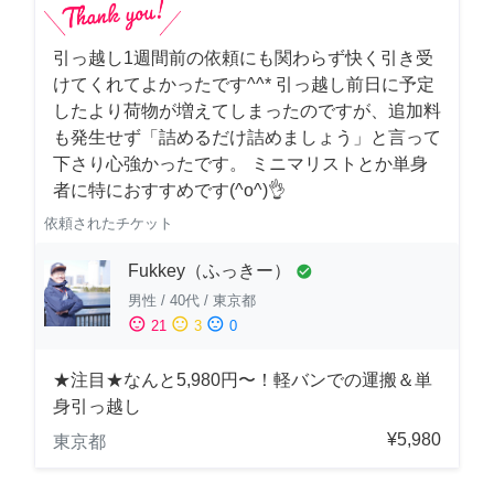
引っ越し1週間前の依頼にも関わらず快く引き受
けてくれてよかったです^^* 引っ越し前日に予定
したより荷物が増えてしまったのですが、追加料
も発生せず「詰めるだけ詰めましょう」と言って
下さり心強かったです。 ミニマリストとか単身
者に特におすすめです(^o^)👌
依頼されたチケット
Fukkey（ふっきー）
check_circle
男性
/
40代
/
東京都
sentiment_satisfied
sentiment_neutral
sentiment_dissatisfied
21
3
0
★注目★なんと5,980円〜！軽バンでの運搬＆単
身引っ越し
¥5,980
東京都