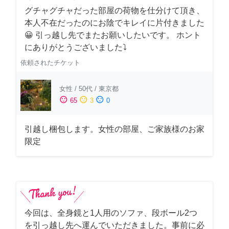
グチャグチャだった部屋の荷物を仕分けて頂き、
本人不在だったのにお陰でキレイに片付きました
😀 引っ越し先でまたお願いしたいです。 ホント
にありがとうございました⤵
依頼されたチケット
女性
/
50代
/
東京都
sentiment_satisfied
sentiment_neutral
sentiment_dissatisfied
65
3
0
引越し梱包します。女性の部屋、ご家族様のお家
限定
今回は、全身鏡と1人用のソファ、段ボール2つ
を引っ越し先へ運んでいただきました。事前に必