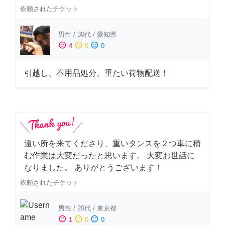
依頼されたチケット
男性
/
30代
/
愛知県
sentiment_satisfied
sentiment_neutral
sentiment_dissatisfied
4
0
0
引越し、不用品処分、重たい荷物配送！
遠い所を来てくださり、重いタンスを２つ車に積
む作業は大変だったと思います。 大変お世話に
なりました。 ありがとうございます！
依頼されたチケット
男性
/
20代
/
東京都
sentiment_satisfied
sentiment_neutral
sentiment_dissatisfied
1
0
0