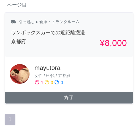
ページ目
local_shipping
引っ越し
▸ 倉庫・トランクルーム
ワンボックスカーでの近距離搬送
¥8,000
京都府
mayutora
女性
/
60代
/
京都府
sentiment_satisfied
sentiment_neutral
sentiment_dissatisfied
1
0
0
終了
1