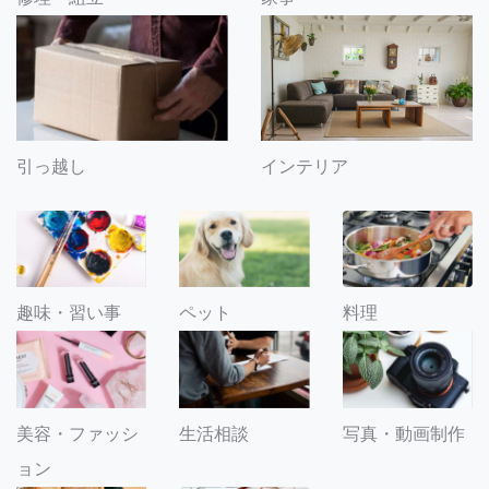
引っ越し
インテリア
趣味・習い事
ペット
料理
美容・ファッシ
生活相談
写真・動画制作
ョン