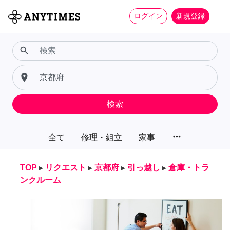
ログイン
新規登録
search
place
検索
more_horiz
全て
修理・組立
家事
TOP
▸
リクエスト
▸
京都府
▸
引っ越し
▸
倉庫・トラ
ンクルーム