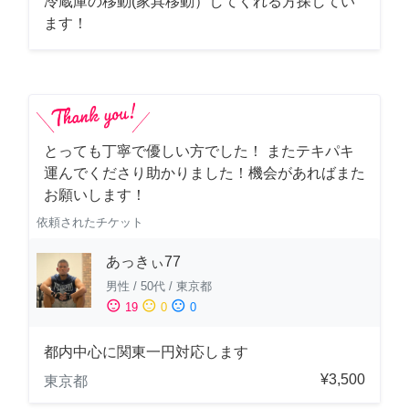
冷蔵庫の移動(家具移動）してくれる方探してい
ます！
とっても丁寧で優しい方でした！ またテキパキ
運んでくださり助かりました！機会があればまた
お願いします！
依頼されたチケット
あっきぃ77
男性
/
50代
/
東京都
sentiment_satisfied
sentiment_neutral
sentiment_dissatisfied
19
0
0
都内中心に関東一円対応します
¥3,500
東京都