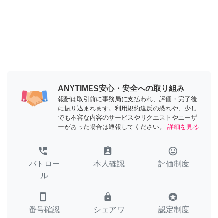
ANYTIMES安心・安全への取り組み
報酬は取引前に事務局に支払われ、評価・完了後
に振り込まれます。利用規約違反の恐れや、少し
でも不審な内容のサービスやリクエストやユーザ
ーがあった場合は通報してください。
詳細を見る
perm_phone_msg
assignment_ind
tag_faces
パトロー
本人確認
評価制度
ル
smartphone
lock
stars
番号確認
シェアワ
認定制度