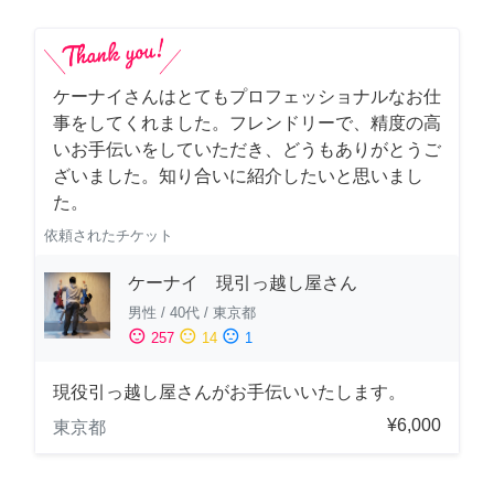
ケーナイさんはとてもプロフェッショナルなお仕
事をしてくれました。フレンドリーで、精度の高
いお手伝いをしていただき、どうもありがとうご
ざいました。知り合いに紹介したいと思いまし
た。
依頼されたチケット
ケーナイ 現引っ越し屋さん
男性
/
40代
/
東京都
sentiment_satisfied
sentiment_neutral
sentiment_dissatisfied
257
14
1
現役引っ越し屋さんがお手伝いいたします。
¥6,000
東京都