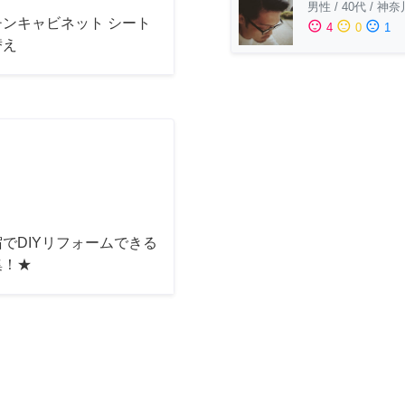
男性
/
40代
/
神奈
チンキャビネット シート
sentiment_satisfied
sentiment_neutral
sentiment_dissatisfied
4
0
1
替え
でDIYリフォームできる
集！★