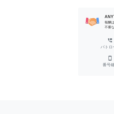
AN
報酬
不審
perm_phone_msg
パトロ
smartphone
番号