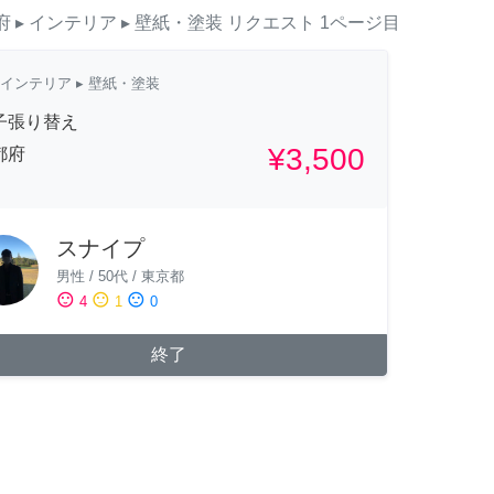
府
▸ インテリア
▸ 壁紙・塗装
リクエスト
1ページ目
インテリア
▸ 壁紙・塗装
子張り替え
¥3,500
都府
スナイプ
男性
/
50代
/
東京都
sentiment_satisfied
sentiment_neutral
sentiment_dissatisfied
4
1
0
終了