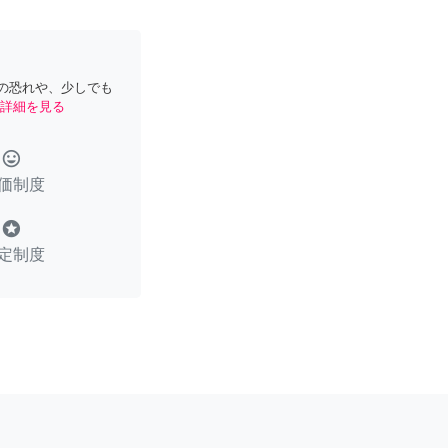
の恐れや、少しでも
詳細を見る
tag_faces
価制度
stars
定制度