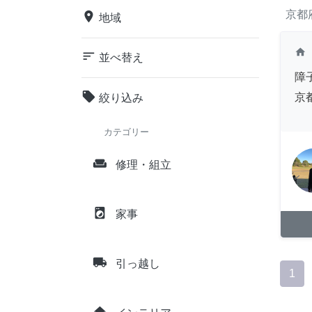
京都
place
地域
home
sort
並べ替え
障
local_offer
京
絞り込み
カテゴリー
weekend
修理・組立
local_laundry_service
家事
local_shipping
引っ越し
1
home