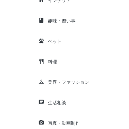
インテリア
class
趣味・習い事
pets
ペット
restaurant
料理
checkroom
美容・ファッション
chat
生活相談
camera_alt
写真・動画制作