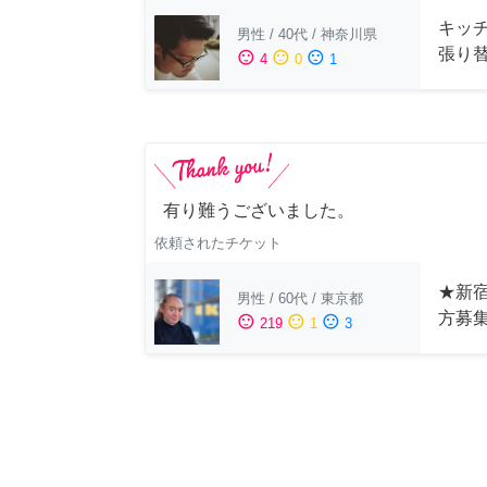
キッ
男性
/
40代
/
神奈川県
張り
sentiment_satisfied
sentiment_neutral
sentiment_dissatisfied
4
0
1
有り難うございました。
依頼されたチケット
★新宿
男性
/
60代
/
東京都
方募
sentiment_satisfied
sentiment_neutral
sentiment_dissatisfied
219
1
3