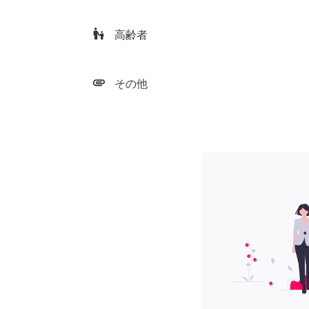
escalator_warning
高齢者
attachment
その他