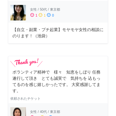
女性
/
50代
/
東京都
sentiment_satisfied
sentiment_neutral
sentiment_dissatisfied
1
1
0
【自立・副業・プチ起業】モヤモヤ女性の相談に
のります！（池袋）
ボランティア精神で 様々 知恵をしぼり 任務
遂行して頂き とても誠実で 気持ちを 込もっ
てるのを感じ嬉しかったです。 大変感謝してま
す。
依頼されたチケット
女性
/
40代
/
東京都