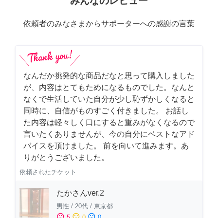
みんなのレビュー
依頼者のみなさまからサポーターへの感謝の言葉
なんだか挑発的な商品だなと思って購入しました
が、内容はとてもためになるものでした。なんと
なくで生活していた自分が少し恥ずかしくなると
同時に、自信がものすごく付きました。 お話し
た内容は軽々しく口にすると重みがなくなるので
言いたくありませんが、今の自分にベストなアド
バイスを頂けました。 前を向いて進みます。あ
りがとうございました。
依頼されたチケット
たかさんver.2
男性
/
20代
/
東京都
sentiment_satisfied
sentiment_neutral
sentiment_dissatisfied
5
0
0