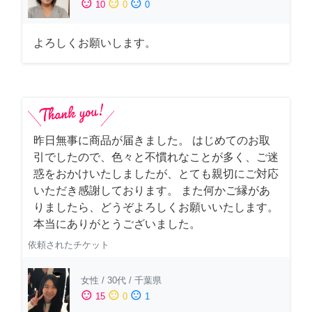
sentiment_satisfied
sentiment_neutral
sentiment_dissatisfied
10
0
0
よろしくお願いします。
昨日無事に商品が届きました。 はじめてのお取
引でしたので、色々と不慣れなことが多く、ご迷
惑をおかけいたしましたが、とても親切にご対応
いただき感謝しております。 また何かご縁があ
りましたら、どうぞよろしくお願いいたします。
本当にありがとうございました。
依頼されたチケット
女性
/
30代
/
千葉県
sentiment_satisfied
sentiment_neutral
sentiment_dissatisfied
15
0
1