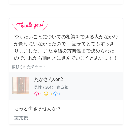
やりたいことについての相談をできる人がなかな
か周りにいなかったので、 話せてとてもすっき
りしました。 また今後の方向性まで決められた
のでこれから前向きに進んでいこうと思います！
依頼されたチケット
たかさんver.2
男性
/
20代
/
東京都
sentiment_satisfied
sentiment_neutral
sentiment_dissatisfied
5
0
0
もっと生きませんか？
東京都