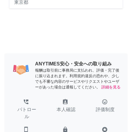
東京都
ANYTIMES安心・安全への取り組み
報酬は取引前に事務局に支払われ、評価・完了後
に振り込まれます。利用規約違反の恐れや、少し
でも不審な内容のサービスやリクエストやユーザ
ーがあった場合は通報してください。
詳細を見る
perm_phone_msg
assignment_ind
tag_faces
パトロー
本人確認
評価制度
ル
smartphone
lock
stars