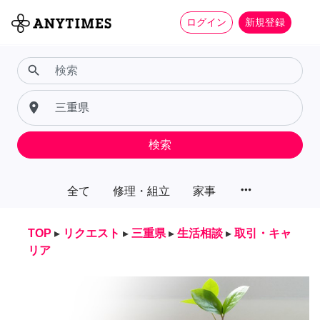
ログイン
新規登録
search
place
検索
more_horiz
全て
修理・組立
家事
TOP
▸
リクエスト
▸
三重県
▸
生活相談
▸
取引・キャ
リア