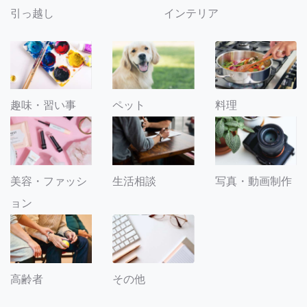
引っ越し
インテリア
趣味・習い事
ペット
料理
美容・ファッシ
生活相談
写真・動画制作
ョン
その他
高齢者