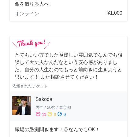
金を借りる人へ」
¥1,000
オンライン
とてもいい方でした🙌優しい雰囲気でなんでも相
談して大丈夫なんだなという安心感がありまし
た。自分の人生なのでもっと前向きに生きようと
思います！ また相談させてください！
依頼されたチケット
Sakoda
男性
/
30代
/
東京都
sentiment_satisfied
sentiment_neutral
sentiment_dissatisfied
11
0
0
職場の愚痴聞きます！◎なんでもOK！