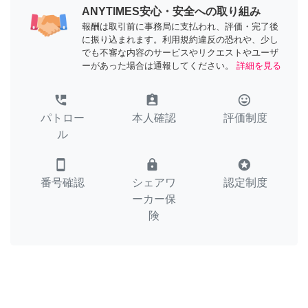
ANYTIMES安心・安全への取り組み
報酬は取引前に事務局に支払われ、評価・完了後
に振り込まれます。利用規約違反の恐れや、少し
でも不審な内容のサービスやリクエストやユーザ
ーがあった場合は通報してください。
詳細を見る
perm_phone_msg
assignment_ind
tag_faces
パトロー
本人確認
評価制度
ル
smartphone
lock
stars
番号確認
シェアワ
認定制度
ーカー保
険