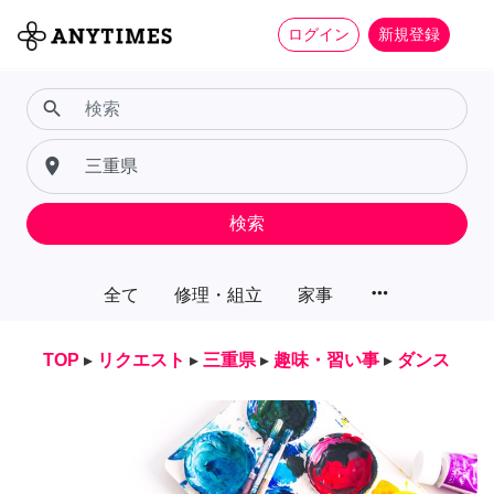
ログイン
新規登録
search
place
検索
more_horiz
全て
修理・組立
家事
TOP
▸
リクエスト
▸
三重県
▸
趣味・習い事
▸
ダンス