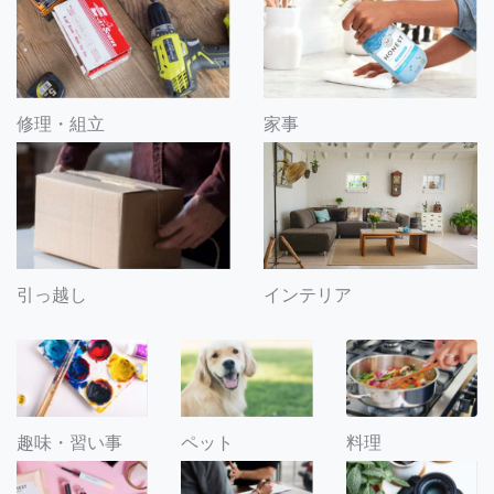
修理・組立
家事
引っ越し
インテリア
趣味・習い事
ペット
料理