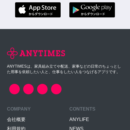
ANYTIMESは、家具組み立てや配送、家事などの日常のちょっとし
た用事を依頼したい人と、仕事をしたい人をつなげるアプリです。
COMPANY
CONTENTS
会社概要
ANYLIFE
利用規約
NEWS