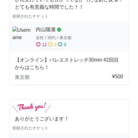
とても有意義な時間でした！！
依頼されたチケット
内山陽瀬
check_circle
女性
/
30代
/
東京都
sentiment_satisfied
sentiment_neutral
sentiment_dissatisfied
12
0
0
【オンライン】バレエストレッチ30min #2回目
からはこちら！
¥500
東京都
ありがとうございます！
依頼されたチケット