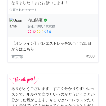
なりました！またお願いします！
依頼されたチケット
内山陽瀬
check_circle
女性
/
30代
/
東京都
sentiment_satisfied
sentiment_neutral
sentiment_dissatisfied
12
0
0
【オンライン】バレエストレッチ30min #2回目
からはこちら！
¥500
東京都
ありがとうございます！すごく分かりやすいレッ
スンで、ルルベで立つというのがどういうことか
分かった気がします。今まではバーレッスンたく
さん受けていても分かってなかったなあと反省！