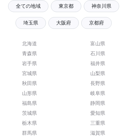
全ての地域
東京都
神奈川県
埼玉県
大阪府
京都府
北海道
富山県
青森県
石川県
岩手県
福井県
宮城県
山梨県
秋田県
長野県
山形県
岐阜県
福島県
静岡県
茨城県
愛知県
栃木県
三重県
群馬県
滋賀県