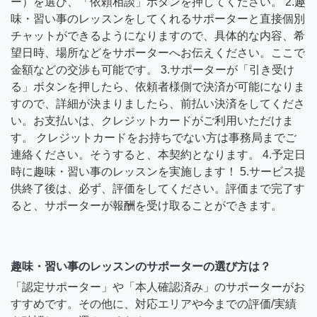
ー）を選び、「依頼相談」ボタンを押してください。 2.趣
味・習い事のレッスンをしてくれるサポーターと直接個別
チャットができるようになりますので、具体的な内容、希
望日時、場所などをサポーターへお伝えください。ここで
金額などの交渉も可能です。 3.サポーターが「引き受け
る」ボタンを押したら、依頼者様側で決済が可能になりま
すので、詳細が決まりましたら、前払い決済をしてくださ
い。お支払いは、クレジットカードがご利用いただけま
す。 クレジットカードをお持ちでない方は事務局までご
連絡ください。そうすると、本契約となります。 4.予定日
時に趣味・習い事のレッスンを実施します！ 5.サービス提
供終了後は、必ず、評価をしてください。評価まで完了す
ると、サポーターが報酬を受け取ることができます。
趣味・習い事のレッスンのサポーターの選び方は？
「認定サポーター」や「本人確認済み」のサポーターがお
すすめです。その他に、対応エリアや今までの評価/実績