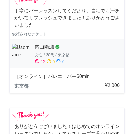
丁寧にバーレッスンしてくださり、自宅でも汗を
かいてリフレッシュできました！ありがとうござ
いました。
依頼されたチケット
内山陽瀬
check_circle
女性
/
30代
/
東京都
sentiment_satisfied
sentiment_neutral
sentiment_dissatisfied
12
0
0
［オンライン］バレエ バー60min
¥2,000
東京都
ありがとうございました！はじめてのオンライン
レッスンでしたが、とてもスムーズで分かりやす