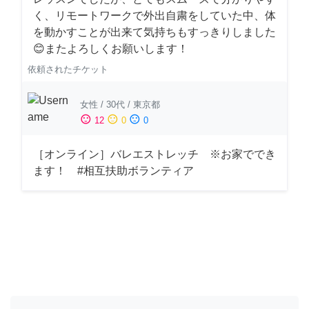
く、リモートワークで外出自粛をしていた中、体
を動かすことが出来て気持ちもすっきりしました
😊またよろしくお願いします！
依頼されたチケット
女性
/
30代
/
東京都
sentiment_satisfied
sentiment_neutral
sentiment_dissatisfied
12
0
0
［オンライン］バレエストレッチ ※お家ででき
ます！ #相互扶助ボランティア