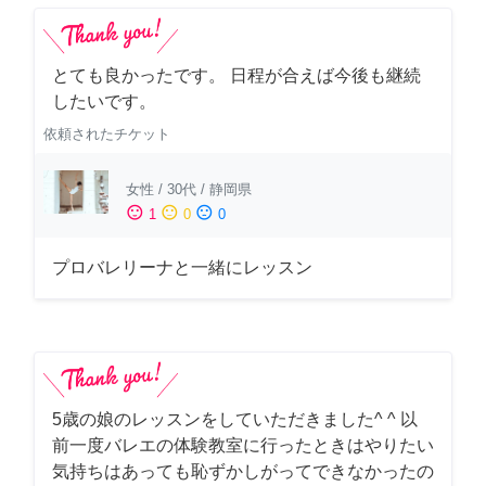
とても良かったです。 日程が合えば今後も継続
したいです。
依頼されたチケット
女性
/
30代
/
静岡県
sentiment_satisfied
sentiment_neutral
sentiment_dissatisfied
1
0
0
プロバレリーナと一緒にレッスン
5歳の娘のレッスンをしていただきました^ ^ 以
前一度バレエの体験教室に行ったときはやりたい
気持ちはあっても恥ずかしがってできなかったの