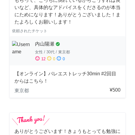
もらって、こっちに倒れているからこうすれば良
いなど、具体的なアドバイスをくださるのが本当
にためになります！ありがとうございました！ま
たよろしくお願いします！
依頼されたチケット
内山陽瀬
check_circle
女性
/
30代
/
東京都
sentiment_satisfied
sentiment_neutral
sentiment_dissatisfied
12
0
0
【オンライン】バレエストレッチ30min #2回目
からはこちら！
¥500
東京都
ありがとうございます！きょうもとっても勉強に