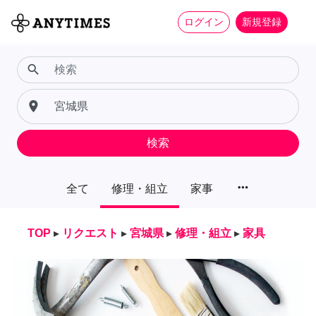
ログイン
新規登録
search
place
検索
more_horiz
全て
修理・組立
家事
TOP
▸
リクエスト
▸
宮城県
▸
修理・組立
▸
家具