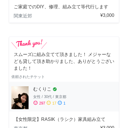
ご家庭でのDIY、修理、組み立て等代行します
¥3,000
関東近郊
スムーズに組み立てて頂きました！ メジャーな
ども貸して頂き助かりました、ありがとうござい
ました！
依頼されたチケット
むくりこ
check_circle
女性
/
30代
/
東京都
sentiment_satisfied
sentiment_neutral
sentiment_dissatisfied
297
17
1
【女性限定】RASIK（ラシク）家具組み立て
¥3,000