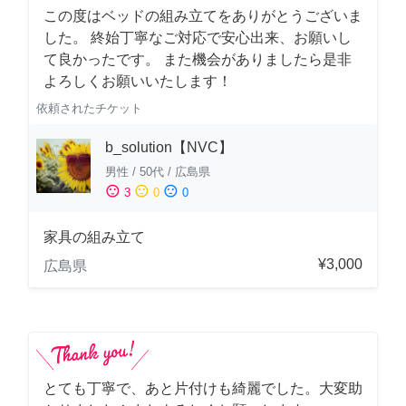
この度はベッドの組み立てをありがとうございま
した。 終始丁寧なご対応で安心出来、お願いし
て良かったです。 また機会がありましたら是非
よろしくお願いいたします！
依頼されたチケット
b_solution【NVC】
男性
/
50代
/
広島県
sentiment_satisfied
sentiment_neutral
sentiment_dissatisfied
3
0
0
家具の組み立て
¥3,000
広島県
とても丁寧で、あと片付けも綺麗でした。大変助