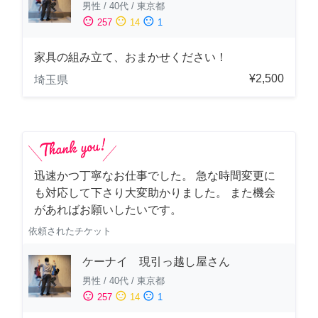
男性
/
40代
/
東京都
sentiment_satisfied
sentiment_neutral
sentiment_dissatisfied
257
14
1
家具の組み立て、おまかせください！
¥2,500
埼玉県
迅速かつ丁寧なお仕事でした。 急な時間変更に
も対応して下さり大変助かりました。 また機会
があればお願いしたいです。
依頼されたチケット
ケーナイ 現引っ越し屋さん
男性
/
40代
/
東京都
sentiment_satisfied
sentiment_neutral
sentiment_dissatisfied
257
14
1