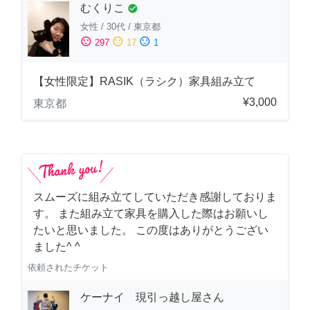
むくりこ
check_circle
女性
/
30代
/
東京都
sentiment_satisfied
sentiment_neutral
sentiment_dissatisfied
297
17
1
【女性限定】RASIK（ラシク）家具組み立て
¥3,000
東京都
スムーズに組み立てしていただき感謝しておりま
す。 また組み立て家具を購入した際はお願いし
たいと思いました。 この度はありがとうござい
ました^ ^
依頼されたチケット
ケーナイ 現引っ越し屋さん