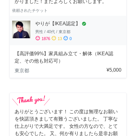
かりました！またよろしくお願いします。
依頼されたチケット
やりが【IKEA認定】
check_circle
男性
/
40代
/
東京都
sentiment_satisfied
sentiment_neutral
sentiment_dissatisfied
1876
13
0
【高評価99%】家具組み立て・解体（IKEA認
定、その他も対応可）
¥5,000
東京都
ありがとうございます！ この度は無理なお願い
を快諾頂きまして有難うございました。 丁寧な
仕上がりで大満足です。 女性の方なので、とて
も安心でした。 又、何か有りましたら是非お願