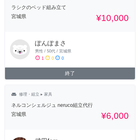
ラシクのベッド組み立て
¥10,000
宮城県
ぽんぽまさ
男性
/
50代
/
宮城県
sentiment_satisfied
sentiment_neutral
sentiment_dissatisfied
1
0
0
終了
weekend
修理・組立
▸ 家具
ネルコンシェルジュ neruco組立代行
¥6,000
宮城県