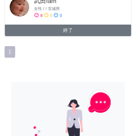
武田fam
女性
/
/
宮城県
sentiment_satisfied
sentiment_neutral
sentiment_dissatisfied
8
0
0
終了
1