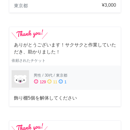
¥3,000
東京都
ありがとうございます！サクサクと作業していた
だき、助かりました！
依頼されたチケット
男性
/
30代
/
東京都
sentiment_satisfied
sentiment_neutral
sentiment_dissatisfied
129
11
1
飾り棚5個を解体してください