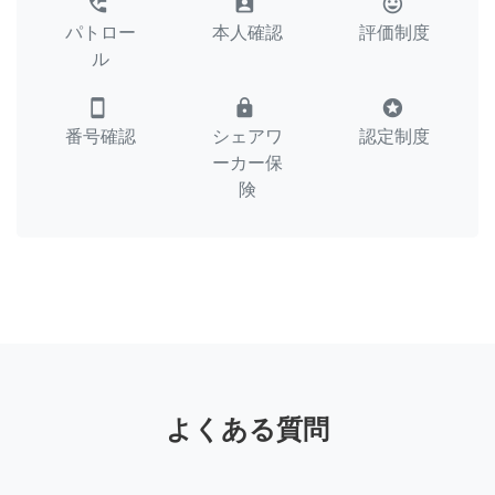
perm_phone_msg
assignment_ind
tag_faces
パトロー
本人確認
評価制度
ル
smartphone
lock
stars
番号確認
シェアワ
認定制度
ーカー保
険
よくある質問