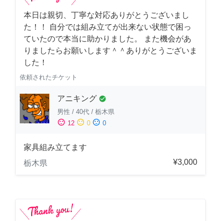
本日は親切、丁寧な対応ありがとうございまし
た！！ 自分では組み立てが出来ない状態で困っ
ていたので本当に助かりました。 また機会があ
りましたらお願いします＾＾ありがとうございま
した！
依頼されたチケット
アニキング
check_circle
男性
/
40代
/
栃木県
sentiment_satisfied
sentiment_neutral
sentiment_dissatisfied
12
0
0
家具組み立てます
¥3,000
栃木県