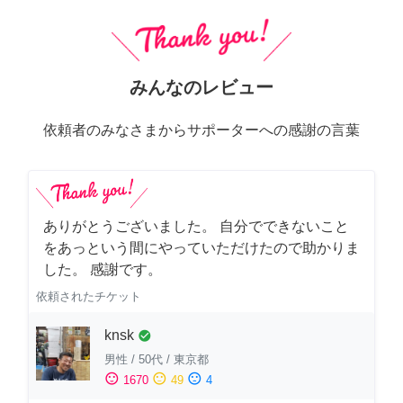
みんなのレビュー
依頼者のみなさまからサポーターへの感謝の言葉
ありがとうございました。 自分でできないこと
をあっという間にやっていただけたので助かりま
した。 感謝です。
依頼されたチケット
knsk
check_circle
男性
/
50代
/
東京都
sentiment_satisfied
sentiment_neutral
sentiment_dissatisfied
1670
49
4