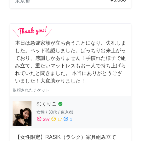
東京都
本日は急遽家族が立ち合うことになり、失礼しま
した。ベッド確認しました。ばっちり出来上がっ
ており、感謝しかありません！手慣れた様子で組
み立て、重たいマットレスもお一人で持ち上げら
れていたと聞きました。 本当にありがとうござ
いました！大変助かりました！
依頼されたチケット
むくりこ
check_circle
女性
/
30代
/
東京都
sentiment_satisfied
sentiment_neutral
sentiment_dissatisfied
297
17
1
【女性限定】RASIK（ラシク）家具組み立て