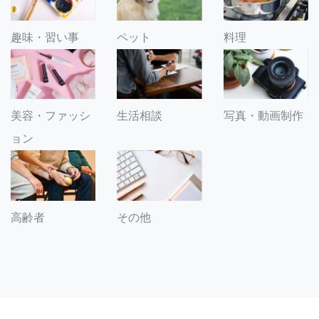
趣味・習い事
ペット
料理
美容・ファッシ
生活相談
写真・動画制作
ョン
その他
高齢者