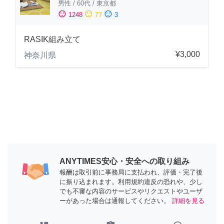
男性
/
60代
/
東京都
sentiment_satisfied
sentiment_neutral
sentiment_dissatisfied
1248
77
3
RASIK組み立て
¥3,000
神奈川県
ANYTIMES安心・安全への取り組み
報酬は取引前に事務局に支払われ、評価・完了後
に振り込まれます。利用規約違反の恐れや、少し
でも不審な内容のサービスやリクエストやユーザ
ーがあった場合は通報してください。
詳細を見る