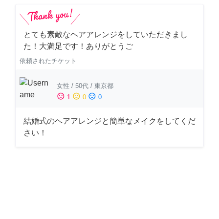
とても素敵なヘアアレンジをしていただきまし
た！大満足です！ありがとうご
依頼されたチケット
女性
/
50代
/
東京都
sentiment_satisfied
sentiment_neutral
sentiment_dissatisfied
1
0
0
結婚式のヘアアレンジと簡単なメイクをしてくだ
さい！