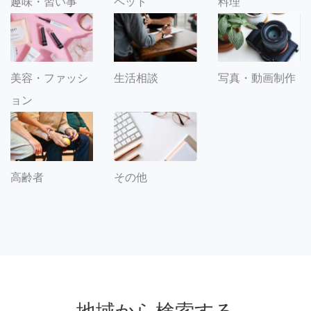
趣味・習い事
ペット
料理
美容・ファッシ
生活相談
写真・動画制作
ョン
その他
高齢者