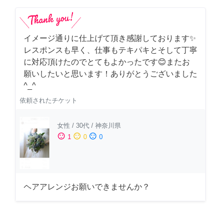
イメージ通りに仕上げて頂き感謝しております✨
レスポンスも早く、仕事もテキパキとそして丁寧
に対応頂けたのでとてもよかったです😊またお
願いしたいと思います！ありがとうございました
^_^
依頼されたチケット
女性
/
30代
/
神奈川県
sentiment_satisfied
sentiment_neutral
sentiment_dissatisfied
1
0
0
ヘアアレンジお願いできませんか？