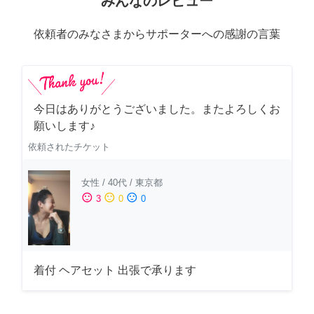
みんなのレビュー
依頼者のみなさまからサポーターへの感謝の言葉
今日はありがとうございました。またよろしくお
願いします♪
依頼されたチケット
女性
/
40代
/
東京都
sentiment_satisfied
sentiment_neutral
sentiment_dissatisfied
3
0
0
着付 ヘアセット 出張で承ります