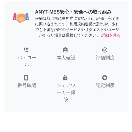
ANYTIMES安心・安全への取り組み
報酬は取引前に事務局に支払われ、評価・完了後
に振り込まれます。利用規約違反の恐れや、少し
でも不審な内容のサービスやリクエストやユーザ
ーがあった場合は通報してください。
詳細を見る
perm_phone_msg
assignment_ind
tag_faces
パトロー
本人確認
評価制度
ル
smartphone
lock
stars
番号確認
シェアワ
認定制度
ーカー保
険