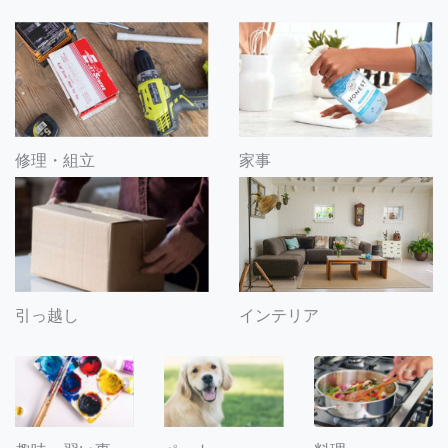
修理・組立
家事
引っ越し
インテリア