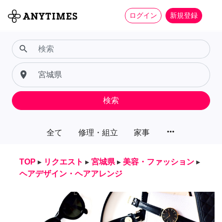
ログイン
新規登録
search
place
検索
more_horiz
全て
修理・組立
家事
TOP
▸
リクエスト
▸
宮城県
▸
美容・ファッション
▸
ヘアデザイン・ヘアアレンジ