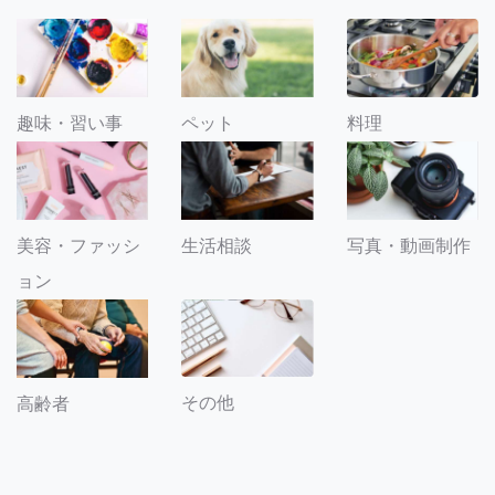
趣味・習い事
ペット
料理
美容・ファッシ
生活相談
写真・動画制作
ョン
その他
高齢者