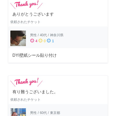
ありがとうございます
依頼されたチケット
男性
/
40代
/
神奈川県
sentiment_satisfied
sentiment_neutral
sentiment_dissatisfied
4
0
1
DYI壁紙シール貼り付け
有り難うございました。
依頼されたチケット
男性
/
60代
/
東京都