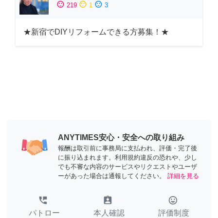
sentiment_satisfied
sentiment_neutral
sentiment_dissatisfied
219
1
3
★新宿でDIYリフォームできる方募集！★
ANYTIMES安心・安全への取り組み
報酬は取引前に事務局に支払われ、評価・完了後
に振り込まれます。利用規約違反の恐れや、少し
でも不審な内容のサービスやリクエストやユーザ
ーがあった場合は通報してください。
詳細を見る
perm_phone_msg
assignment_ind
tag_faces
パトロー
本人確認
評価制度