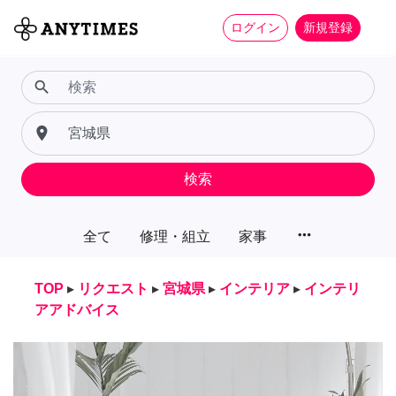
ログイン
新規登録
search
place
検索
more_horiz
全て
修理・組立
家事
TOP
▸
リクエスト
▸
宮城県
▸
インテリア
▸
インテリ
アアドバイス