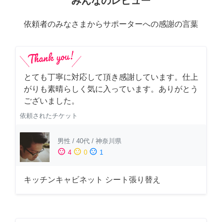
みんなのレビュー
依頼者のみなさまからサポーターへの感謝の言葉
とても丁寧に対応して頂き感謝しています。仕上
がりも素晴らしく気に入っています。ありがとう
ございました。
依頼されたチケット
男性
/
40代
/
神奈川県
sentiment_satisfied
sentiment_neutral
sentiment_dissatisfied
4
0
1
キッチンキャビネット シート張り替え