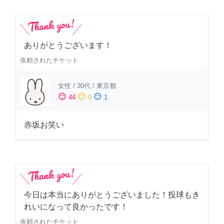
ありがとうございます！
依頼されたチケット
女性
/
30代
/
東京都
sentiment_satisfied
sentiment_neutral
sentiment_dissatisfied
44
0
1
赤坂お笑い
今日は本当にありがとうございました！投球もき
れいになって良かったです！
依頼されたチケット