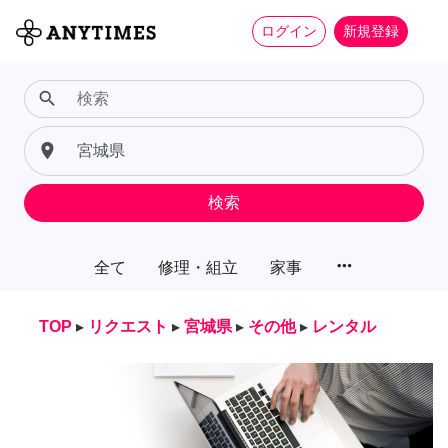
ログイン
新規登録
search
place
検索
more_horiz
全て
修理・組立
家事
TOP
▸
リクエスト
▸
宮城県
▸
その他
▸
レンタル