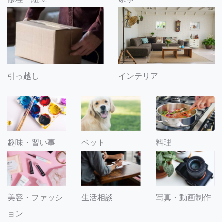
引っ越し
インテリア
趣味・習い事
ペット
料理
美容・ファッシ
生活相談
写真・動画制作
ョン