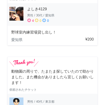
よしき4129
男性
/
30代
/
愛知県
sentiment_satisfied
sentiment_neutral
sentiment_dissatisfied
4
0
0
野球室内練習場貸し出し！
¥200
愛知県
動物園の周りで、たまたま探していたので助かり
ました。また機会がありましたら宜しくお願いし
ます！
依頼されたチケット
男性
/
40代
/
東京都