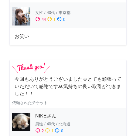
女性
/
40代
/
東京都
sentiment_satisfied
sentiment_neutral
sentiment_dissatisfied
44
1
0
お笑い
今回もありがとうございました☺️とても頑張って
いただいて感謝です🙏気持ちの良い取引ができま
した！！
依頼されたチケット
NIKEさん
男性
/
40代
/
北海道
sentiment_satisfied
sentiment_neutral
sentiment_dissatisfied
2
1
0