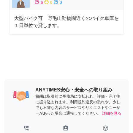
sentiment_satisfied
sentiment_neutral
sentiment_dissatisfied
6
0
0
大型バイク可 野毛山動物園近くのバイク車庫を
１日単位で貸します。
ANYTIMES安心・安全への取り組み
報酬は取引前に事務局に支払われ、評価・完了後
に振り込まれます。利用規約違反の恐れや、少し
でも不審な内容のサービスやリクエストやユーザ
ーがあった場合は通報してください。
詳細を見る
perm_phone_msg
assignment_ind
tag_faces