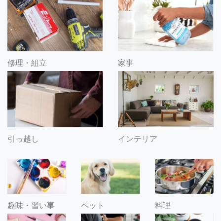
修理・組立
家事
引っ越し
インテリア
趣味・習い事
ペット
料理