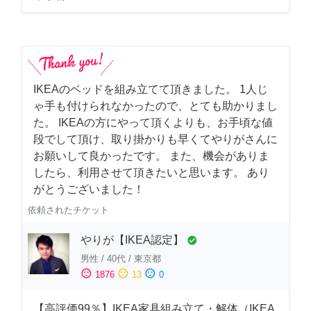
IKEAのベッドを組み立てて頂きました。 1人じ
ゃ手も付けられなかったので、とても助かりまし
た。 IKEAの方にやって頂くよりも、お手頃な値
段でして頂け、取り掛かりも早くてやりがさんに
お願いして良かったです。 また、機会がありま
したら、利用させて頂きたいと思います。 あり
がとうございました！
依頼されたチケット
やりが【IKEA認定】
check_circle
男性
/
40代
/
東京都
sentiment_satisfied
sentiment_neutral
sentiment_dissatisfied
1876
13
0
【高評価99％】IKEA家具組み立て・解体（IKEA