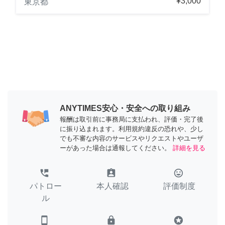
¥3,000
東京都
ANYTIMES安心・安全への取り組み
報酬は取引前に事務局に支払われ、評価・完了後
に振り込まれます。利用規約違反の恐れや、少し
でも不審な内容のサービスやリクエストやユーザ
ーがあった場合は通報してください。
詳細を見る
perm_phone_msg
assignment_ind
tag_faces
パトロー
本人確認
評価制度
ル
smartphone
lock
stars