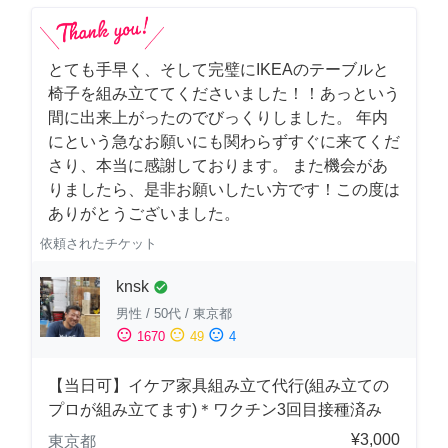
とても手早く、そして完璧にIKEAのテーブルと
椅子を組み立ててくださいました！！あっという
間に出来上がったのでびっくりしました。 年内
にという急なお願いにも関わらずすぐに来てくだ
さり、本当に感謝しております。 また機会があ
りましたら、是非お願いしたい方です！この度は
ありがとうございました。
依頼されたチケット
knsk
check_circle
男性
/
50代
/
東京都
sentiment_satisfied
sentiment_neutral
sentiment_dissatisfied
1670
49
4
【当日可】イケア家具組み立て代行(組み立ての
プロが組み立てます)＊ワクチン3回目接種済み
¥3,000
東京都