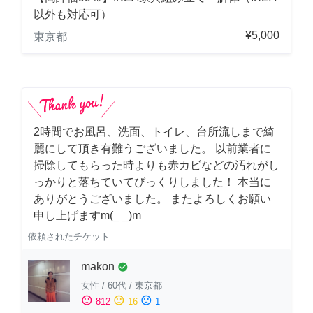
以外も対応可）
¥5,000
東京都
2時間でお風呂、洗面、トイレ、台所流しまで綺
麗にして頂き有難うございました。 以前業者に
掃除してもらった時よりも赤カビなどの汚れがし
っかりと落ちていてびっくりしました！ 本当に
ありがとうございました。 またよろしくお願い
申し上げますm(_ _)m
依頼されたチケット
makon
check_circle
女性
/
60代
/
東京都
sentiment_satisfied
sentiment_neutral
sentiment_dissatisfied
812
16
1