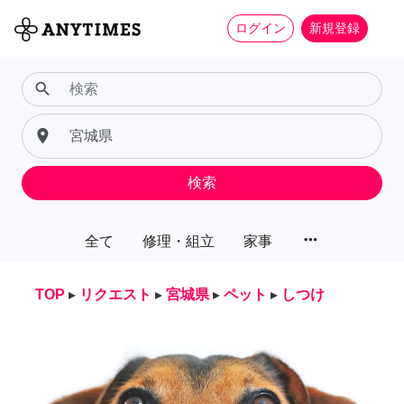
ログイン
新規登録
search
place
検索
more_horiz
全て
修理・組立
家事
TOP
▸
リクエスト
▸
宮城県
▸
ペット
▸
しつけ