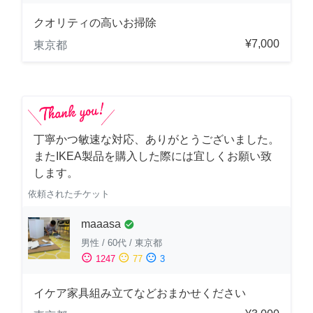
クオリティの高いお掃除
¥7,000
東京都
丁寧かつ敏速な対応、ありがとうございました。
またIKEA製品を購入した際には宜しくお願い致
します。
依頼されたチケット
maaasa
check_circle
男性
/
60代
/
東京都
sentiment_satisfied
sentiment_neutral
sentiment_dissatisfied
1247
77
3
イケア家具組み立てなどおまかせください