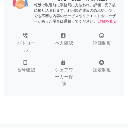
報酬は取引前に事務局に支払われ、評価・完了後
に振り込まれます。利用規約違反の恐れや、少し
でも不審な内容のサービスやリクエストやユーザ
ーがあった場合は通報してください。
詳細を見る
perm_phone_msg
assignment_ind
tag_faces
パトロー
本人確認
評価制度
ル
smartphone
lock
stars
番号確認
シェアワ
認定制度
ーカー保
険