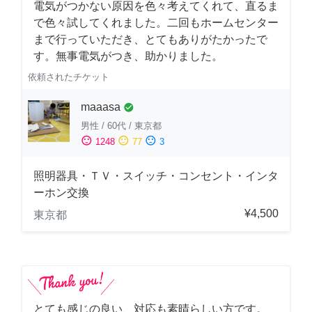
電気がつかない原因を色々考えてくれて、直るま
で色々試してくれました。二回もホームセンター
まで行っていただき、とてもありがたかったで
す。無事電気がつき、助かりました。
依頼されたチケット
maaasa
check_circle
男性
/
60代
/
東京都
sentiment_satisfied
sentiment_neutral
sentiment_dissatisfied
1248
77
3
照明器具・ＴＶ・スイッチ・コンセント・インタ
ーホン交換
¥4,500
東京都
とても感じの良い、対応も素晴らしい方です。