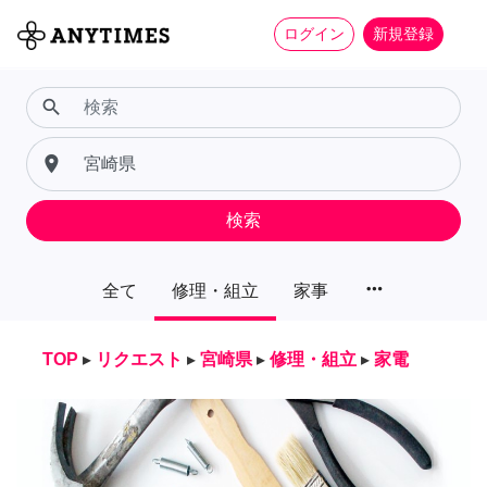
ログイン
新規登録
search
place
検索
more_horiz
全て
修理・組立
家事
TOP
▸
リクエスト
▸
宮崎県
▸
修理・組立
▸
家電