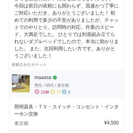
今回は前日の依頼にも関わらず、迅速かつ丁寧に
ご対応いただき、ありがとうございました！ 初
めての利用で多少の不安がありましたが、チャッ
トでのやりとり、訪問時の対応、作業のスピー
ド、大満足でした。 ひとりでは到底組み立てら
れないダブルベッドでしたので、本当に助かりま
した。 また、次回利用したい方です。ありがと
うございました！
依頼されたチケット
maaasa
check_circle
男性
/
60代
/
東京都
sentiment_satisfied
sentiment_neutral
sentiment_dissatisfied
1248
77
3
照明器具・ＴＶ・スイッチ・コンセント・インタ
ーホン交換
¥4,500
東京都