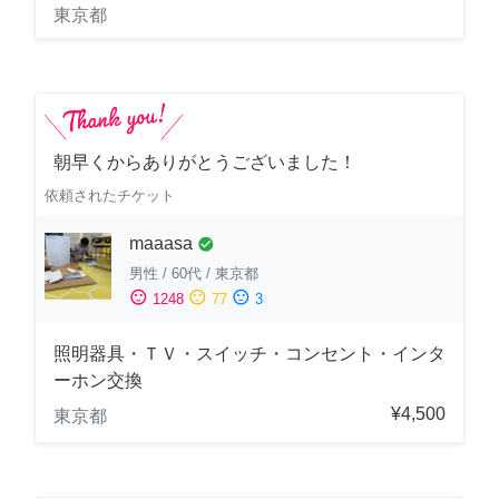
東京都
朝早くからありがとうございました！
依頼されたチケット
maaasa
check_circle
男性
/
60代
/
東京都
sentiment_satisfied
sentiment_neutral
sentiment_dissatisfied
1248
77
3
照明器具・ＴＶ・スイッチ・コンセント・インタ
ーホン交換
¥4,500
東京都