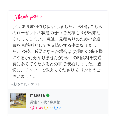
[照明器具取付依頼]いたしました。 今回はこちら
のローゼットの状態のせいで 見積もりが出来な
くなってしまい、 急遽、見積もりのための交通
費を 相談料としてお支払いする事になりまし
た。 今後、必要になった場合は (お願い出来る様
になるかは分かりませんが) 今回の相談料を交通
費にあててくださるとの事で 安心しました。 親
切に、チャットで教えてくださり ありがとうご
ざいました。
依頼されたチケット
maaasa
check_circle
男性
/
60代
/
東京都
sentiment_satisfied
sentiment_neutral
sentiment_dissatisfied
1248
77
3