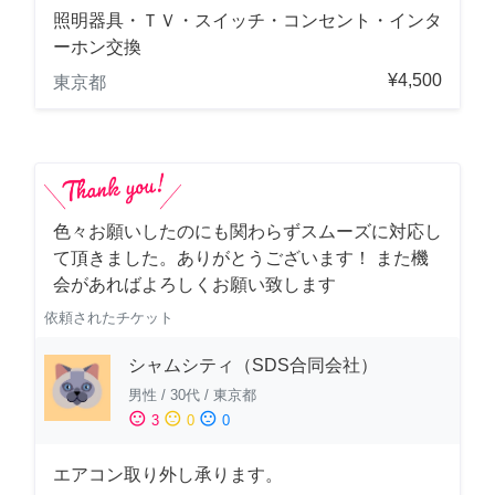
照明器具・ＴＶ・スイッチ・コンセント・インタ
ーホン交換
¥4,500
東京都
色々お願いしたのにも関わらずスムーズに対応し
て頂きました。ありがとうございます！ また機
会があればよろしくお願い致します
依頼されたチケット
シャムシティ（SDS合同会社）
男性
/
30代
/
東京都
sentiment_satisfied
sentiment_neutral
sentiment_dissatisfied
3
0
0
エアコン取り外し承ります。