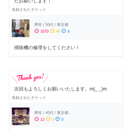
たお願いします！
依頼されたチケット
男性
/
50代
/
東京都
sentiment_satisfied
sentiment_neutral
sentiment_dissatisfied
1670
49
4
掃除機の修理をしてください！
次回もよろしくお願いいたします。m(_ _)m
依頼されたチケット
男性
/
40代
/
東京都
sentiment_satisfied
sentiment_neutral
sentiment_dissatisfied
12
0
0