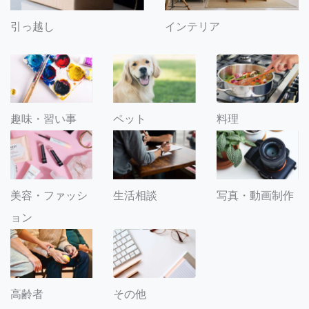
引っ越し
インテリア
趣味・習い事
ペット
料理
美容・ファッシ
生活相談
写真・動画制作
ョン
その他
高齢者