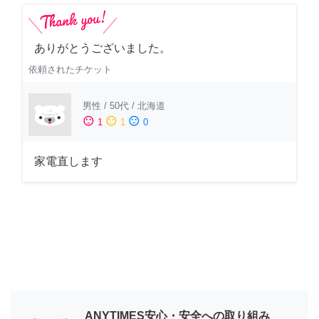
ありがとうございました。
依頼されたチケット
男性
/
50代
/
北海道
sentiment_satisfied
sentiment_neutral
sentiment_dissatisfied
1
1
0
家電直します
ANYTIMES安心・安全への取り組み