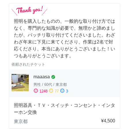
照明を購入したものの、一般的な取り付け方では
なく、専門的な知識が必要で、無理かと諦めまし
たが、バッチリ取り付けてくださいました。わざ
わざ年末に下見に来てくださり、作業は2名で対
応くださり、本当にありがとうございました！い
つもありがとうございます。
依頼されたチケット
maaasa
check_circle
男性
/
60代
/
東京都
sentiment_satisfied
sentiment_neutral
sentiment_dissatisfied
1248
77
3
照明器具・ＴＶ・スイッチ・コンセント・インタ
ーホン交換
¥4,500
東京都