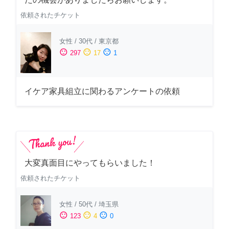
依頼されたチケット
女性
/
30代
/
東京都
sentiment_satisfied
sentiment_neutral
sentiment_dissatisfied
297
17
1
イケア家具組立に関わるアンケートの依頼
大変真面目にやってもらいました！
依頼されたチケット
女性
/
50代
/
埼玉県
sentiment_satisfied
sentiment_neutral
sentiment_dissatisfied
123
4
0