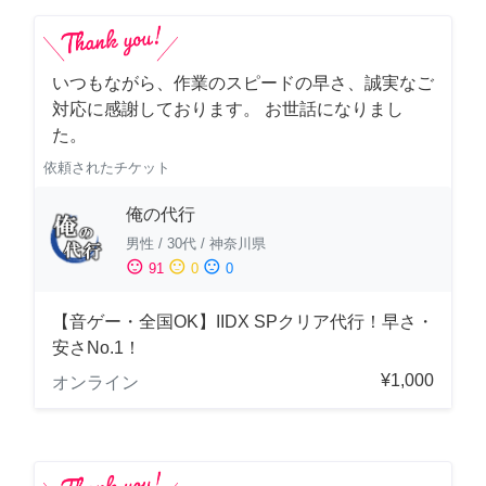
いつもながら、作業のスピードの早さ、誠実なご
対応に感謝しております。 お世話になりまし
た。
依頼されたチケット
俺の代行
男性
/
30代
/
神奈川県
sentiment_satisfied
sentiment_neutral
sentiment_dissatisfied
91
0
0
【音ゲー・全国OK】IIDX SPクリア代行！早さ・
安さNo.1！
¥1,000
オンライン