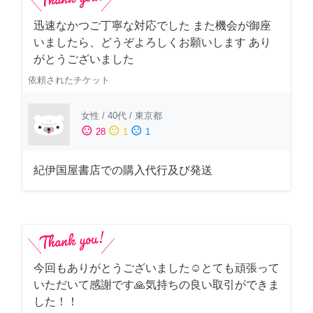
迅速なかつご丁寧な対応でした また機会が御座
いましたら、どうぞよろしくお願いします あり
がとうございました
依頼されたチケット
女性
/
40代
/
東京都
sentiment_satisfied
sentiment_neutral
sentiment_dissatisfied
28
1
1
紀伊国屋書店での購入代行及び発送
今回もありがとうございました☺️とても頑張って
いただいて感謝です🙏気持ちの良い取引ができま
した！！