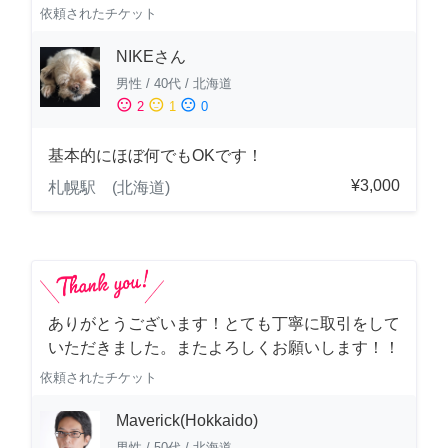
依頼されたチケット
NIKEさん
男性
/
40代
/
北海道
sentiment_satisfied
sentiment_neutral
sentiment_dissatisfied
2
1
0
基本的にほぼ何でもOKです！
¥3,000
札幌駅 (北海道)
ありがとうございます！とても丁寧に取引をして
いただきました。またよろしくお願いします！！
依頼されたチケット
Maverick(Hokkaido)
男性
/
50代
/
北海道