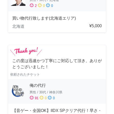
sentiment_satisfied
sentiment_neutral
sentiment_dissatisfied
2
0
0
買い物代行致します(北海道エリア)
¥5,000
北海道
この度は迅速かつ丁寧にご対応して頂き、ありが
とうございました！
依頼されたチケット
俺の代行
男性
/
30代
/
神奈川県
sentiment_satisfied
sentiment_neutral
sentiment_dissatisfied
91
0
0
【音ゲー・全国OK】IIDX SPクリア代行！早さ・