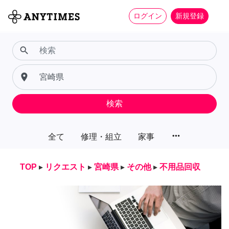
ログイン
新規登録
search
place
検索
more_horiz
全て
修理・組立
家事
TOP
▸
リクエスト
▸
宮崎県
▸
その他
▸
不用品回収