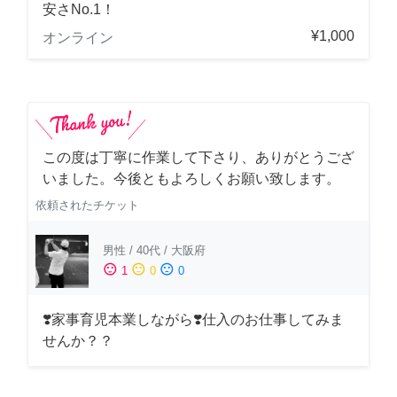
安さNo.1！
¥1,000
オンライン
この度は丁寧に作業して下さり、ありがとうござ
いました。今後ともよろしくお願い致します。
依頼されたチケット
男性
/
40代
/
大阪府
sentiment_satisfied
sentiment_neutral
sentiment_dissatisfied
1
0
0
❣️家事育児本業しながら❣️仕入のお仕事してみま
せんか？？