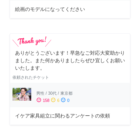
絵画のモデルになってください
ありがとうございます！早急なご対応大変助かり
ました。また何かありましたらぜひ宜しくお願い
いたします。
依頼されたチケット
男性
/
30代
/
東京都
sentiment_satisfied
sentiment_neutral
sentiment_dissatisfied
158
6
0
イケア家具組立に関わるアンケートの依頼