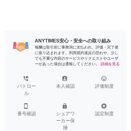
ANYTIMES安心・安全への取り組み
報酬は取引前に事務局に支払われ、評価・完了後
に振り込まれます。利用規約違反の恐れや、少し
でも不審な内容のサービスやリクエストやユーザ
ーがあった場合は通報してください。
詳細を見る
perm_phone_msg
assignment_ind
tag_faces
パトロー
本人確認
評価制度
ル
smartphone
lock
stars
番号確認
シェアワ
認定制度
ーカー保
険