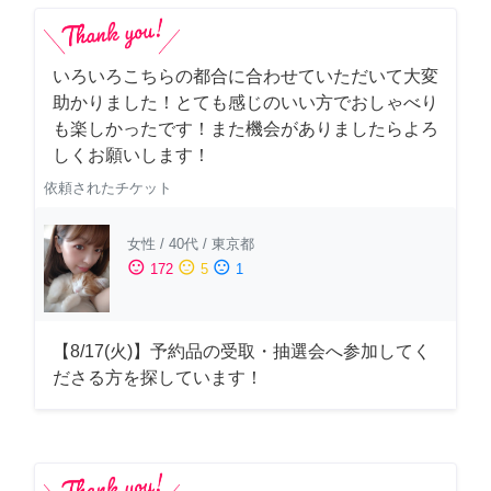
いろいろこちらの都合に合わせていただいて大変
助かりました！とても感じのいい方でおしゃべり
も楽しかったです！また機会がありましたらよろ
しくお願いします！
依頼されたチケット
女性
/
40代
/
東京都
sentiment_satisfied
sentiment_neutral
sentiment_dissatisfied
172
5
1
【8/17(火)】予約品の受取・抽選会へ参加してく
ださる方を探しています！