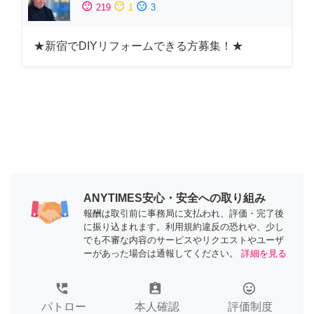
sentiment_satisfied
sentiment_neutral
sentiment_dissatisfied
219
1
3
★新宿でDIYリフォームできる方募集！★
ANYTIMES安心・安全への取り組み
報酬は取引前に事務局に支払われ、評価・完了後
に振り込まれます。利用規約違反の恐れや、少し
でも不審な内容のサービスやリクエストやユーザ
ーがあった場合は通報してください。
詳細を見る
perm_phone_msg
assignment_ind
tag_faces
パトロー
本人確認
評価制度