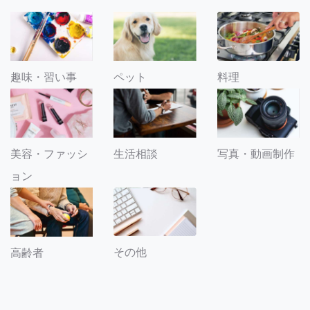
趣味・習い事
ペット
料理
美容・ファッシ
生活相談
写真・動画制作
ョン
その他
高齢者