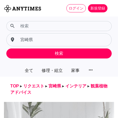
ログイン
新規登録
search
place
検索
more_horiz
全て
修理・組立
家事
TOP
▸
リクエスト
▸
宮崎県
▸
インテリア
▸
観葉植物
アドバイス