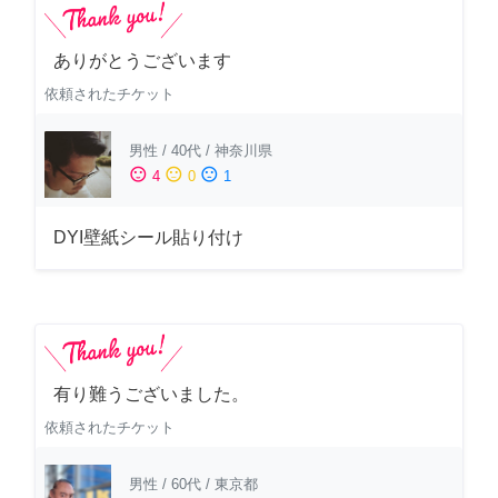
ありがとうございます
依頼されたチケット
男性
/
40代
/
神奈川県
sentiment_satisfied
sentiment_neutral
sentiment_dissatisfied
4
0
1
DYI壁紙シール貼り付け
有り難うございました。
依頼されたチケット
男性
/
60代
/
東京都