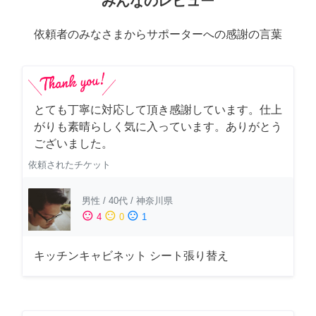
みんなのレビュー
依頼者のみなさまからサポーターへの感謝の言葉
とても丁寧に対応して頂き感謝しています。仕上
がりも素晴らしく気に入っています。ありがとう
ございました。
依頼されたチケット
男性
/
40代
/
神奈川県
sentiment_satisfied
sentiment_neutral
sentiment_dissatisfied
4
0
1
キッチンキャビネット シート張り替え