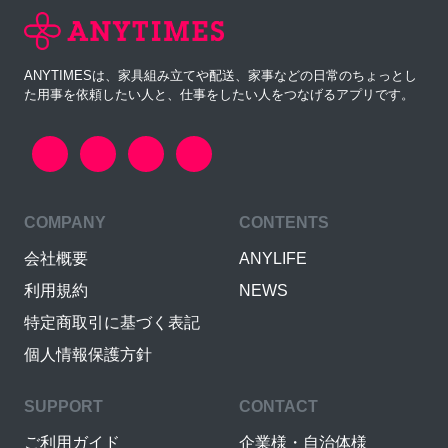
ANYTIMESは、家具組み立てや配送、家事などの日常のちょっとし
た用事を依頼したい人と、仕事をしたい人をつなげるアプリです。
COMPANY
CONTENTS
会社概要
ANYLIFE
利用規約
NEWS
特定商取引に基づく表記
個人情報保護方針
SUPPORT
CONTACT
ご利用ガイド
企業様・自治体様