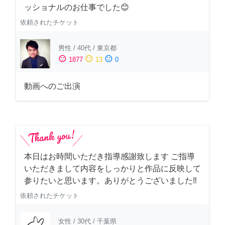
ッショナルのお仕事でした😊
依頼されたチケット
男性
/
40代
/
東京都
sentiment_satisfied
sentiment_neutral
sentiment_dissatisfied
1877
13
0
動画へのご出演
本日はお時間いただき指導感謝致します ご指導
いただきまして内容をしっかりと作品に反映して
参りたいと思います。ありがとうございました‼️
依頼されたチケット
女性
/
30代
/
千葉県