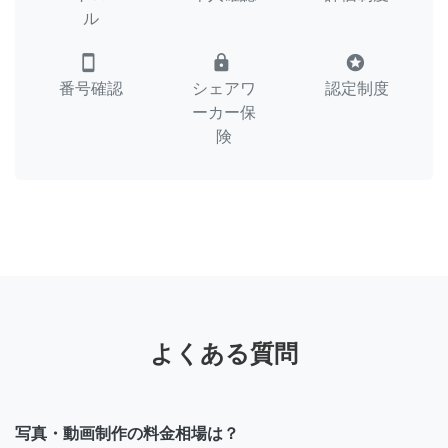
ル
smartphone
lock
stars
番号確認
シェアワ
認定制度
ーカー保
険
よくある質問
写真・動画制作の料金相場は？