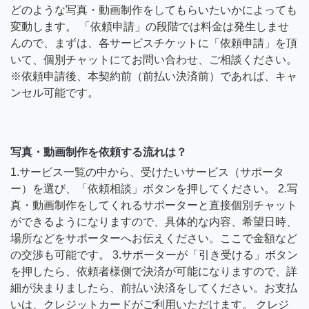
どのような写真・動画制作をしてもらいたいかによっても
変動します。 「依頼申請」の段階では料金は発生しませ
んので、まずは、各サービスチケットに「依頼申請」を頂
いて、個別チャットにてお問い合わせ、ご相談ください。
※依頼申請後、本契約前（前払い決済前）であれば、キャ
ンセル可能です。
写真・動画制作を依頼する流れは？
1.サービス一覧の中から、受けたいサービス（サポータ
ー）を選び、「依頼相談」ボタンを押してください。 2.写
真・動画制作をしてくれるサポーターと直接個別チャット
ができるようになりますので、具体的な内容、希望日時、
場所などをサポーターへお伝えください。ここで金額など
の交渉も可能です。 3.サポーターが「引き受ける」ボタン
を押したら、依頼者様側で決済が可能になりますので、詳
細が決まりましたら、前払い決済をしてください。お支払
いは、クレジットカードがご利用いただけます。 クレジ