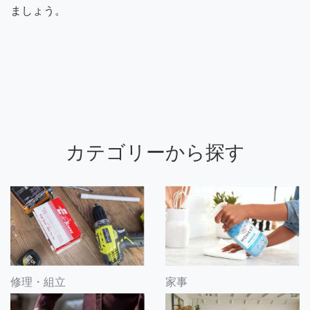
ましょう。
カテゴリーから探す
修理・組立
家事