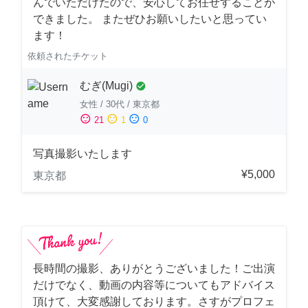
んでいただけたので、安心してお任せすることが
できました。 またぜひお願いしたいと思ってい
ます！
依頼されたチケット
むぎ(Mugi)
check_circle
女性
/
30代
/
東京都
sentiment_satisfied
sentiment_neutral
sentiment_dissatisfied
21
1
0
写真撮影いたします
¥5,000
東京都
長時間の撮影、ありがとうございました！ご出演
だけでなく、動画の内容等についてもアドバイス
頂けて、大変感謝しております。さすがプロフェ