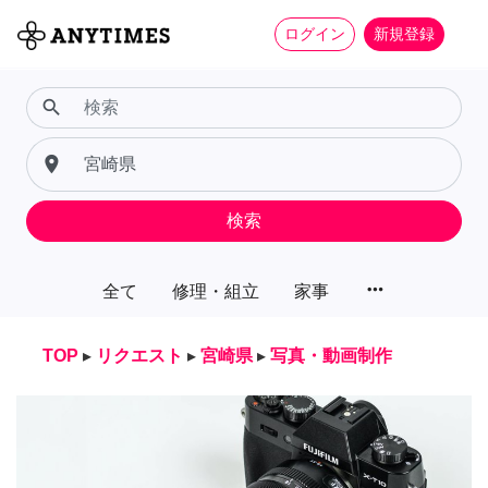
ログイン
新規登録
search
place
検索
more_horiz
全て
修理・組立
家事
TOP
▸
リクエスト
▸
宮崎県
▸
写真・動画制作