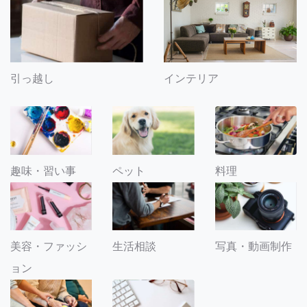
引っ越し
インテリア
趣味・習い事
ペット
料理
美容・ファッシ
生活相談
写真・動画制作
ョン