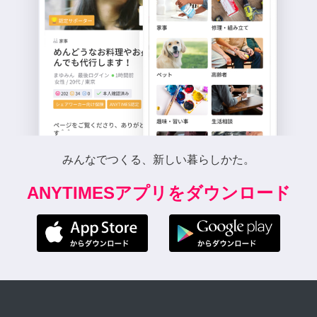
みんなでつくる、新しい暮らしかた。
ANYTIMESアプリをダウンロード