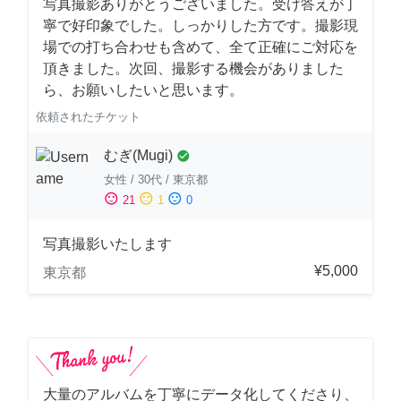
写真撮影ありがとうございました。受け答えが丁
寧で好印象でした。しっかりした方です。撮影現
場での打ち合わせも含めて、全て正確にご対応を
頂きました。次回、撮影する機会がありました
ら、お願いしたいと思います。
依頼されたチケット
むぎ(Mugi)
check_circle
女性
/
30代
/
東京都
sentiment_satisfied
sentiment_neutral
sentiment_dissatisfied
21
1
0
写真撮影いたします
¥5,000
東京都
大量のアルバムを丁寧にデータ化してくださり、