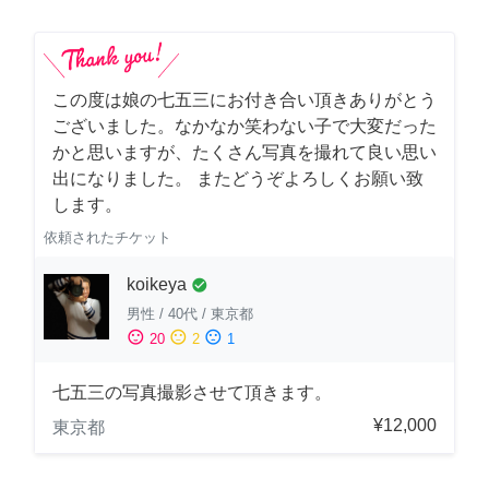
この度は娘の七五三にお付き合い頂きありがとう
ございました。なかなか笑わない子で大変だった
かと思いますが、たくさん写真を撮れて良い思い
出になりました。 またどうぞよろしくお願い致
します。
依頼されたチケット
koikeya
check_circle
男性
/
40代
/
東京都
sentiment_satisfied
sentiment_neutral
sentiment_dissatisfied
20
2
1
七五三の写真撮影させて頂きます。
¥12,000
東京都