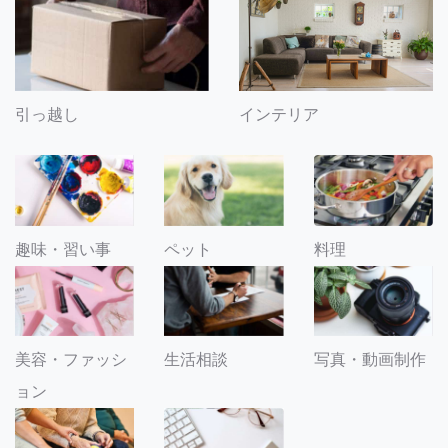
引っ越し
インテリア
趣味・習い事
ペット
料理
美容・ファッシ
生活相談
写真・動画制作
ョン