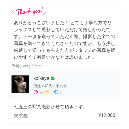
ありがとうございました！ とても丁寧な方でリ
ラックスして撮影していただけて嬉しかったで
す。データを送っていただく際、撮影した全ての
写真を送ってきてくださったのですが、もう少し
厳選して送ってもらえた方がリタッチの写真を選
びやすくて有難いかなとは思いました。
依頼されたチケット
koikeya
check_circle
男性
/
40代
/
東京都
sentiment_satisfied
sentiment_neutral
sentiment_dissatisfied
20
2
1
七五三の写真撮影させて頂きます。
¥12,000
東京都