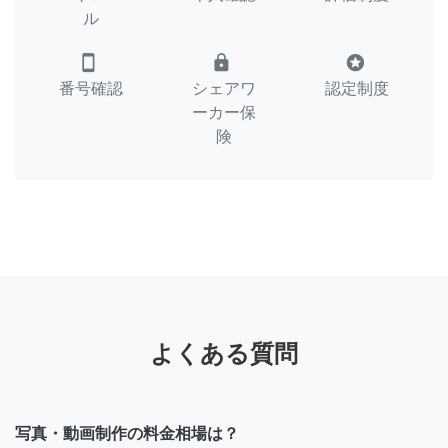
ル
smartphone
lock
stars
番号確認
シェアワ
認定制度
ーカー保
険
よくある質問
写真・動画制作の料金相場は？