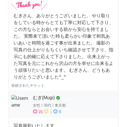
むぎさん、ありがとうございました。 やり取り
をしている時からとても丁寧に対応して下さり、
この方ならとお会いする前から安心を持てまし
た。 実際来て頂いた時も柔らかい印象で和気あ
いあいと時間を過ごす事が出来ました。 撮影の
写真の仕上がりもちくいち確認させて下さり、指
示にも的確に応えて下さりました。 出来上がっ
た写真を元にこれから沢山の方を幸せに出来るよ
う頑張りたいと思います。 むぎさん、どうもあ
りがとうございました^_^
依頼されたチケット
むぎ(Mugi)
check_circle
女性
/
30代
/
東京都
sentiment_satisfied
sentiment_neutral
sentiment_dissatisfied
21
1
0
写真撮影いたします