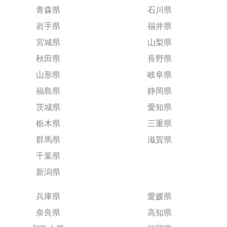
青森県
石川県
岩手県
福井県
宮城県
山梨県
秋田県
長野県
山形県
岐阜県
福島県
静岡県
茨城県
愛知県
栃木県
三重県
群馬県
滋賀県
千葉県
新潟県
兵庫県
愛媛県
奈良県
高知県