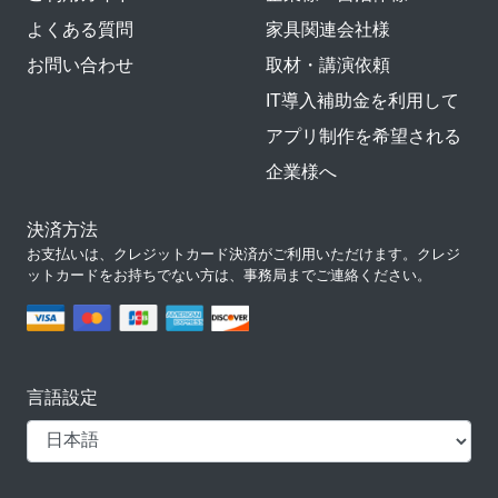
よくある質問
家具関連会社様
お問い合わせ
取材・講演依頼
IT導入補助金を利用して
アプリ制作を希望される
企業様へ
決済方法
お支払いは、クレジットカード決済がご利用いただけます。クレジ
ットカードをお持ちでない方は、事務局までご連絡ください。
言語設定