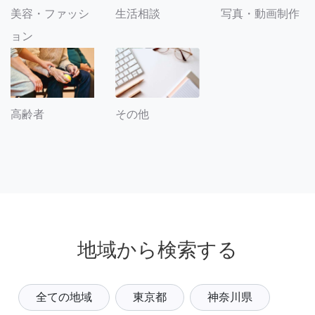
美容・ファッシ
生活相談
写真・動画制作
ョン
その他
高齢者
地域から検索する
全ての地域
東京都
神奈川県