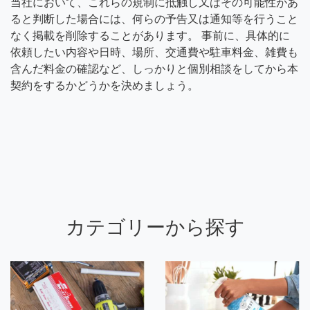
当社において、これらの規制に抵触し又はその可能性があ
ると判断した場合には、何らの予告又は通知等を行うこと
なく掲載を削除することがあります。 事前に、具体的に
依頼したい内容や日時、場所、交通費や駐車料金、雑費も
含んだ料金の確認など、しっかりと個別相談をしてから本
契約をするかどうかを決めましょう。
カテゴリーから探す