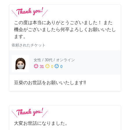
この度は本当にありがとうございました！ また
機会がございましたら何卒よろしくお願いいたし
ます。
依頼されたチケット
女性
/
30代
/
オンライン
sentiment_satisfied
sentiment_neutral
sentiment_dissatisfied
31
0
0
豆柴のお世話をお願いいたします!!
大変お世話になりました。