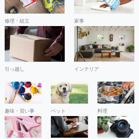
修理・組立
家事
引っ越し
インテリア
趣味・習い事
ペット
料理