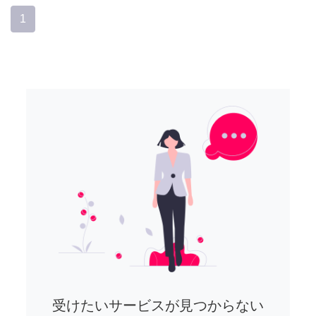
1
受けたいサービスが見つからない