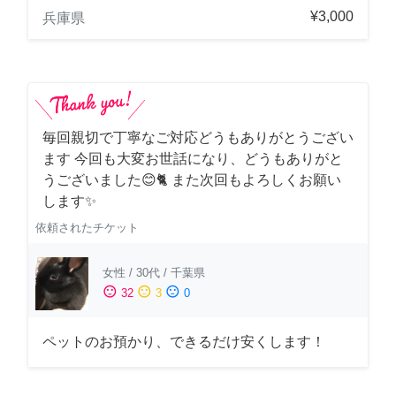
¥3,000
兵庫県
毎回親切で丁寧なご対応どうもありがとうござい
ます 今回も大変お世話になり、どうもありがと
うございました😊🐈 また次回もよろしくお願い
します✨
依頼されたチケット
女性
/
30代
/
千葉県
sentiment_satisfied
sentiment_neutral
sentiment_dissatisfied
32
3
0
ペットのお預かり、できるだけ安くします！