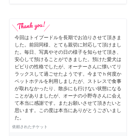
今回はトイプードルを長期でお泊りさせて頂きま
した。前回同様、とても親切に対応して頂けまし
た。毎日、写真やその日の様子を知らせて頂き、
安心して預けることができました。預けた愛犬は
ビビりの性格でしたが、オーナーさんに懐いてリ
ラックスして過ごせたようです。今までｈ何度か
ペットホテルを利用しましたが、ストレスで食事
が取れなかったり、散歩にも行けない状態になる
ことがありましたが、オーナの小野寺さんに会え
て本当に感謝です。またお願いさせて頂きたいと
思います。この度は本当にありがとうございまし
た。
依頼されたチケット