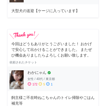
大型犬の送迎【ケージに入っています】
今回はどうもありがとうございました！ おかげ
で安心して出かけることができました。 またぜ
ひ機会ありましたらよろしくお願い致します。
依頼されたチケット
わかにゃん
check_circle
女性
/
40代
/
東京都
sentiment_satisfied
sentiment_neutral
sentiment_dissatisfied
172
5
1
飼主様ご不在時ねこちゃんのトイレ掃除やごはん
補充等