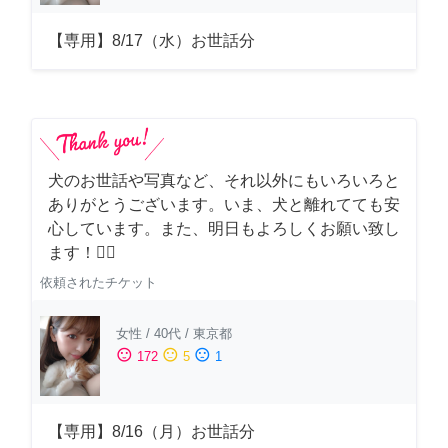
【専用】8/17（水）お世話分
犬のお世話や写真など、それ以外にもいろいろと
ありがとうございます。いま、犬と離れてても安
心しています。また、明日もよろしくお願い致し
ます！🙇‍♂️
依頼されたチケット
女性
/
40代
/
東京都
sentiment_satisfied
sentiment_neutral
sentiment_dissatisfied
172
5
1
【専用】8/16（月）お世話分