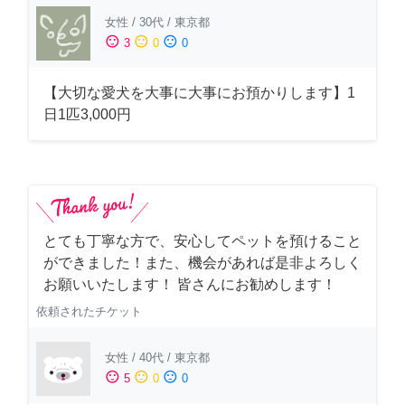
女性
/
30代
/
東京都
sentiment_satisfied
sentiment_neutral
sentiment_dissatisfied
3
0
0
【大切な愛犬を大事に大事にお預かりします】1
日1匹3,000円
とても丁寧な方で、安心してペットを預けること
ができました！また、機会があれば是非よろしく
お願いいたします！ 皆さんにお勧めします！
依頼されたチケット
女性
/
40代
/
東京都
sentiment_satisfied
sentiment_neutral
sentiment_dissatisfied
5
0
0