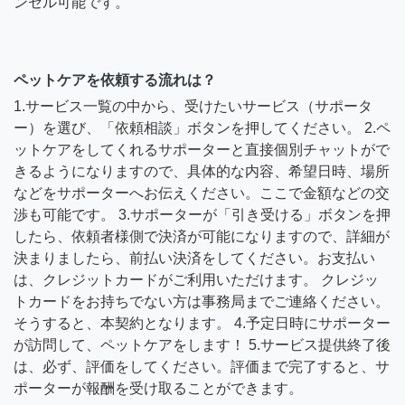
ンセル可能です。
ペットケアを依頼する流れは？
1.サービス一覧の中から、受けたいサービス（サポータ
ー）を選び、「依頼相談」ボタンを押してください。 2.ペ
ットケアをしてくれるサポーターと直接個別チャットがで
きるようになりますので、具体的な内容、希望日時、場所
などをサポーターへお伝えください。ここで金額などの交
渉も可能です。 3.サポーターが「引き受ける」ボタンを押
したら、依頼者様側で決済が可能になりますので、詳細が
決まりましたら、前払い決済をしてください。お支払い
は、クレジットカードがご利用いただけます。 クレジッ
トカードをお持ちでない方は事務局までご連絡ください。
そうすると、本契約となります。 4.予定日時にサポーター
が訪問して、ペットケアをします！ 5.サービス提供終了後
は、必ず、評価をしてください。評価まで完了すると、サ
ポーターが報酬を受け取ることができます。