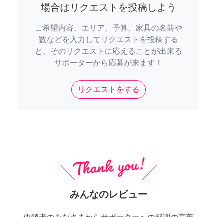
場合はリクエストを投稿しよう
ご希望内容、エリア、予算、家具の名前や
数などを入力してリクエストを投稿する
と、そのリクエストに応えることが出来る
サポーターから応募が来ます！
リクエストをする
みんなのレビュー