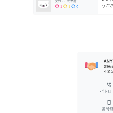
女性
/
/
大阪府
うご
sentiment_satisfied
sentiment_neutral
sentiment_dissatisfied
1
1
0
AN
報酬
不審
perm_phone_msg
パトロ
smartphone
番号