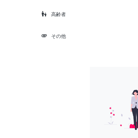
escalator_warning
高齢者
attachment
その他