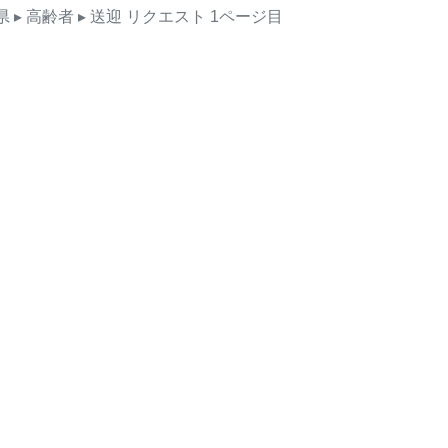
県
▸ 高齢者
▸ 送迎
リクエスト
1ページ目