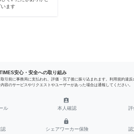
ざいます
YTIMES安心・安全への取り組み
は取引前に事務局に支払われ、評価・完了後に振り込まれます。利用規約違反
な内容のサービスやリクエストやユーザーがあった場合は通報してください。
assignment_ind
ール
本人確認
評
lock
確認
シェアワーカー保険
認