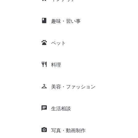
class
趣味・習い事
pets
ペット
restaurant
料理
checkroom
美容・ファッション
chat
生活相談
camera_alt
写真・動画制作