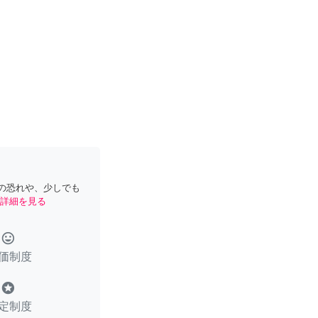
の恐れや、少しでも
詳細を見る
tag_faces
価制度
stars
定制度