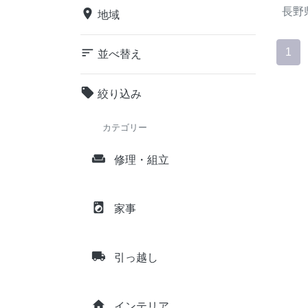
長野
place
地域
sort
1
並べ替え
local_offer
絞り込み
カテゴリー
weekend
修理・組立
local_laundry_service
家事
local_shipping
引っ越し
home
インテリア