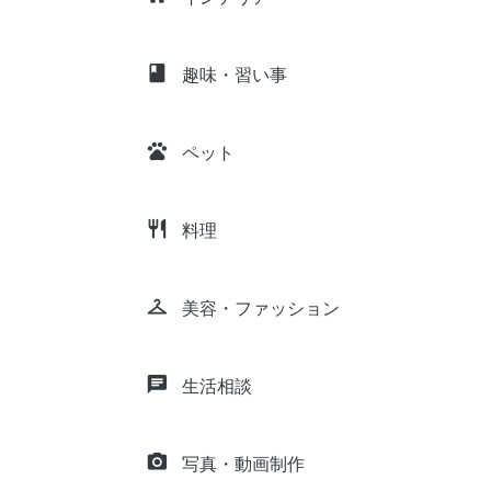
class
趣味・習い事
pets
ペット
restaurant
料理
checkroom
美容・ファッション
chat
生活相談
camera_alt
写真・動画制作