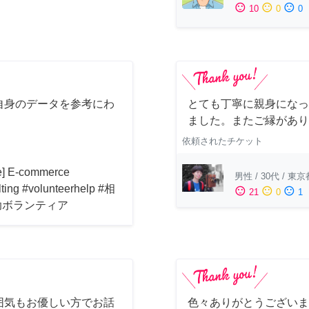
sentiment_satisfied
sentiment_neutral
sentiment_dissatisfied
10
0
0
自身のデータを参考にわ
とても丁寧に親身になっ
！
ました。またご縁があり
依頼されたチケット
ne] E-commerce
男性
/
30代
/
東京
lting #volunteerhelp #相
sentiment_satisfied
sentiment_neutral
sentiment_dissatisfied
21
0
1
助ボランティア
囲気もお優しい方でお話
色々ありがとうございま