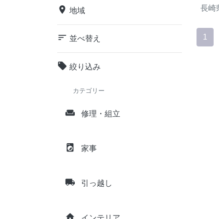
長崎
place
地域
sort
1
並べ替え
local_offer
絞り込み
カテゴリー
weekend
修理・組立
local_laundry_service
家事
local_shipping
引っ越し
home
インテリア