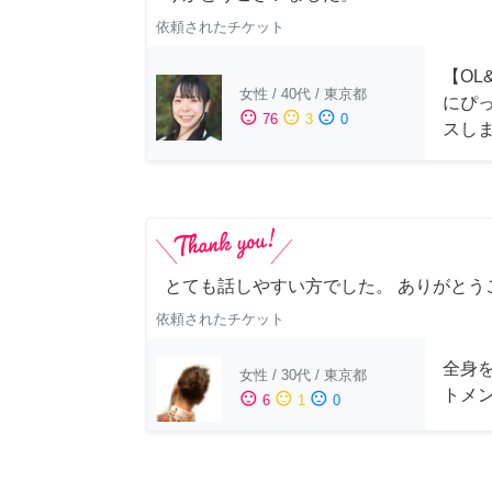
依頼されたチケット
【OL
女性
/
40代
/
東京都
にぴ
sentiment_satisfied
sentiment_neutral
sentiment_dissatisfied
76
3
0
スし
とても話しやすい方でした。 ありがとう
依頼されたチケット
全身
女性
/
30代
/
東京都
トメ
sentiment_satisfied
sentiment_neutral
sentiment_dissatisfied
6
1
0