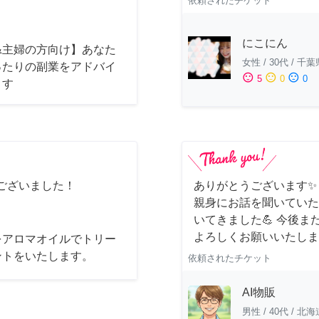
依頼されたチケット
にこにん
&主婦の方向け】あなた
女性
/
30代
/
千葉
ったりの副業をアドバイ
sentiment_satisfied
sentiment_neutral
sentiment_dissatisfied
5
0
0
ます
ございました！
ありがとうございます✨
親身にお話を聞いていた
いてきました💪 今後
よろしくお願いいたしま
をアロマオイルでトリー
ントをいたします。
依頼されたチケット
AI物販
男性
/
40代
/
北海