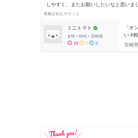
しやすく、またお願いしたいなと思いま
依頼されたチケット
「オン
ミニトマト
check_circle
い #
女性
/
60代
/
宮崎県
sentiment_satisfied
sentiment_neutral
sentiment_dissatisfied
19
0
0
宮崎