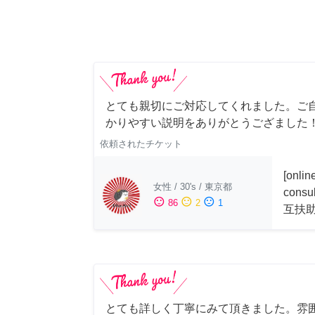
とても親切にご対応してくれました。ご
かりやすい説明をありがとうござました
依頼されたチケット
[onli
女性
/
30's
/
東京都
consu
sentiment_satisfied
sentiment_neutral
sentiment_dissatisfied
86
2
1
互扶
とても詳しく丁寧にみて頂きました。雰