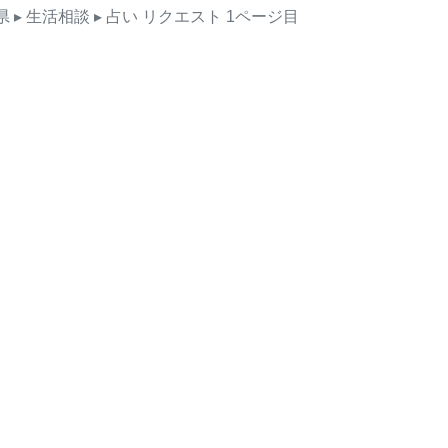
県
▸ 生活相談
▸ 占い
リクエスト
1ページ目