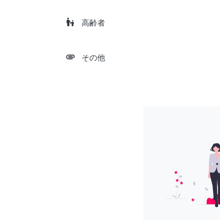
escalator_warning
高齢者
attachment
その他