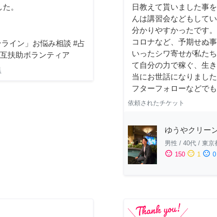
した。
日教えて貰いました事を
んは講習会などもしてい
分かりやすかったです。
コロナなど、予期せぬ事
ライン」お悩み相談 #占
いったシワ寄せが私たち
相互扶助ボランティア
て自分の力で稼ぐ、生き
県
当にお世話になりました
フターフォローなどでも
依頼されたチケット
ゆうやクリー
男性
/
40代
/
東京
sentiment_satisfied
sentiment_neutral
sentiment_dissatisfied
150
1
0