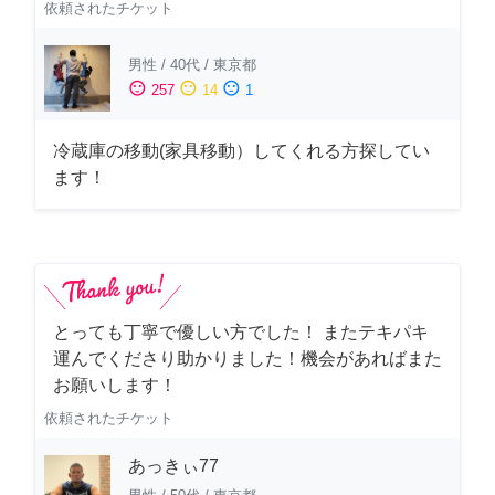
依頼されたチケット
男性
/
40代
/
東京都
sentiment_satisfied
sentiment_neutral
sentiment_dissatisfied
257
14
1
冷蔵庫の移動(家具移動）してくれる方探してい
ます！
とっても丁寧で優しい方でした！ またテキパキ
運んでくださり助かりました！機会があればまた
お願いします！
依頼されたチケット
あっきぃ77