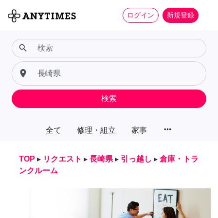
ログイン
新規登録
search
place
検索
more_horiz
全て
修理・組立
家事
TOP
▸
リクエスト
▸
長崎県
▸
引っ越し
▸
倉庫・トラ
ンクルーム