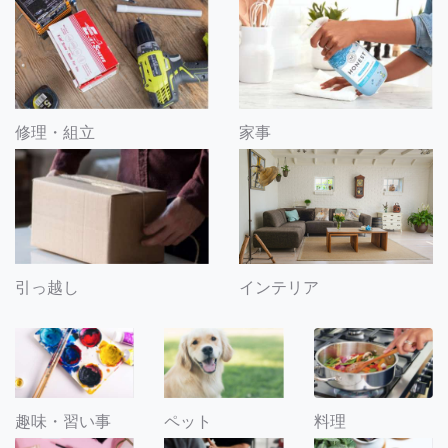
修理・組立
家事
引っ越し
インテリア
趣味・習い事
ペット
料理