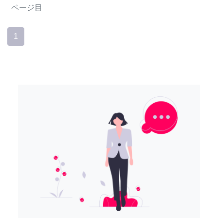
ページ目
1