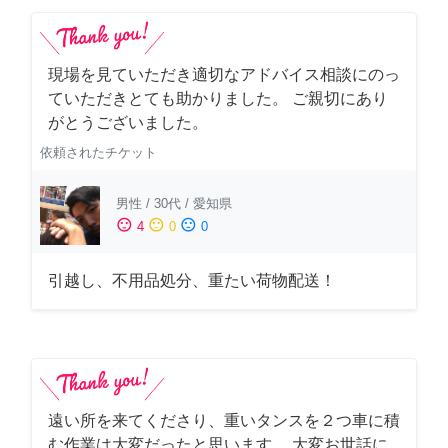
現場を見ていただき適切なアドバイス相談にのっ
ていただきとても助かりました。 ご親切にあり
がとうございました。
依頼されたチケット
男性
/
30代
/
愛知県
sentiment_satisfied
sentiment_neutral
sentiment_dissatisfied
4
0
0
引越し、不用品処分、重たい荷物配送！
遠い所を来てくださり、重いタンスを２つ車に積
む作業は大変だったと思います。 大変お世話に