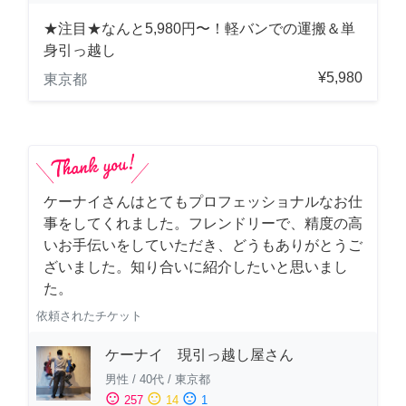
★注目★なんと5,980円〜！軽バンでの運搬＆単
身引っ越し
¥5,980
東京都
ケーナイさんはとてもプロフェッショナルなお仕
事をしてくれました。フレンドリーで、精度の高
いお手伝いをしていただき、どうもありがとうご
ざいました。知り合いに紹介したいと思いまし
た。
依頼されたチケット
ケーナイ 現引っ越し屋さん
男性
/
40代
/
東京都
sentiment_satisfied
sentiment_neutral
sentiment_dissatisfied
257
14
1