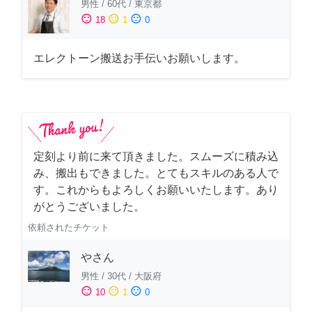
男性
/
60代
/
東京都
sentiment_satisfied
sentiment_neutral
sentiment_dissatisfied
18
1
0
エレクトーン搬送お手伝いお願いします。
定刻より前に来て頂きました。スムーズに積み込
み、搬出もできました。とてもスキルのある人で
す。これからもよろしくお願いいたします。あり
がとうございました。
依頼されたチケット
やさん
男性
/
30代
/
大阪府
sentiment_satisfied
sentiment_neutral
sentiment_dissatisfied
10
1
0