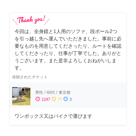
今回は、全身鏡と1人用のソファ、段ボール2つ
を引っ越し先へ運んでいただきました。事前に必
要なものを用意してくださったり、ルートを確認
してくださったり、仕事が丁寧でした。ありがと
うございます。また是非よろしくおねがいしま
す。
依頼されたチケット
男性
/
60代
/
東京都
sentiment_satisfied
sentiment_neutral
sentiment_dissatisfied
1247
77
3
ワンボックス又はバイクで運びます