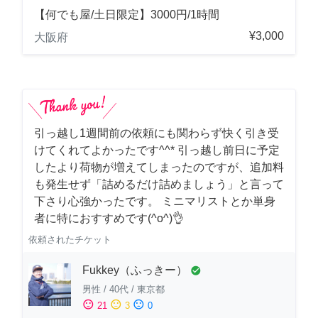
【何でも屋/土日限定】3000円/1時間
¥3,000
大阪府
引っ越し1週間前の依頼にも関わらず快く引き受
けてくれてよかったです^^* 引っ越し前日に予定
したより荷物が増えてしまったのですが、追加料
も発生せず「詰めるだけ詰めましょう」と言って
下さり心強かったです。 ミニマリストとか単身
者に特におすすめです(^o^)👌
依頼されたチケット
Fukkey（ふっきー）
check_circle
男性
/
40代
/
東京都
sentiment_satisfied
sentiment_neutral
sentiment_dissatisfied
21
3
0