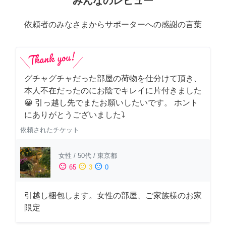
みんなのレビュー
依頼者のみなさまからサポーターへの感謝の言葉
グチャグチャだった部屋の荷物を仕分けて頂き、
本人不在だったのにお陰でキレイに片付きました
😀 引っ越し先でまたお願いしたいです。 ホント
にありがとうございました⤵
依頼されたチケット
女性
/
50代
/
東京都
sentiment_satisfied
sentiment_neutral
sentiment_dissatisfied
65
3
0
引越し梱包します。女性の部屋、ご家族様のお家
限定