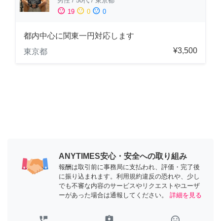
男性
/
50代
/
東京都
sentiment_satisfied
sentiment_neutral
sentiment_dissatisfied
19
0
0
都内中心に関東一円対応します
¥3,500
東京都
ANYTIMES安心・安全への取り組み
報酬は取引前に事務局に支払われ、評価・完了後
に振り込まれます。利用規約違反の恐れや、少し
でも不審な内容のサービスやリクエストやユーザ
ーがあった場合は通報してください。
詳細を見る
perm_phone_msg
assignment_ind
tag_faces